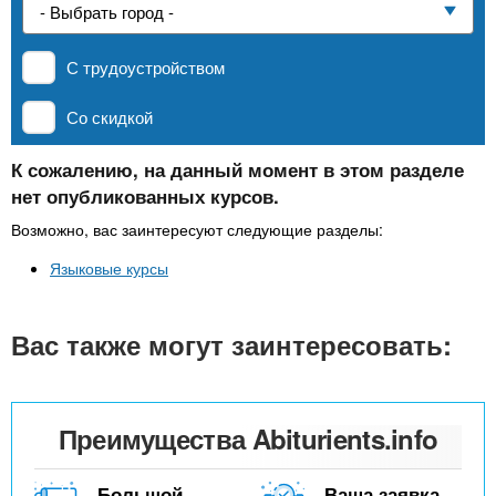
n
р
х
ж
Частные школы
з
t
а
С трудоустройством
н
а
и
MBA
в
s
Со скидкой
ю
е
.
д
К сожалению, на данный момент в этом разделе
Онлайн курсы
нет опубликованных курсов.
е
i
н
Возможно, вас заинтересуют следующие разделы:
За рубежом
и
Языковые курсы
n
й
Вас также могут заинтересовать:
f
o
Преимущества Abiturients.info
Большой
Ваша заявка