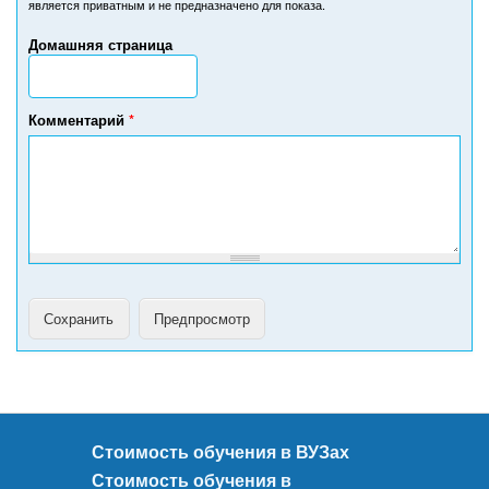
является приватным и не предназначено для показа.
е
р
Домашняя страница
т
е
л
е
Комментарий
*
ф
о
н
а
Стоимость обучения в ВУЗах
Стоимость обучения в