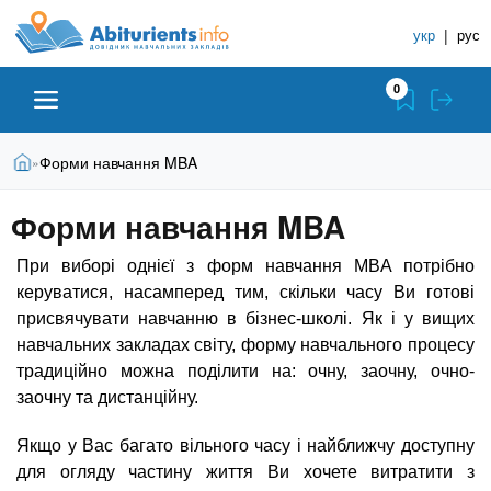
A
П
С
е
укр
|
рус
п
b
р
р
е
0
й
а
i
т
в
и
В
Абитуриенту
Главная
Форми навчання MBA
»
о
к
t
ы
о
ч
з
Форми навчання MBA
с
Вузы
д
н
u
н
е
и
о
При виборі однієї з форм навчання MBA потрібно
с
в
к
Колледжи
керуватися, насамперед тим, скільки часу Ви готові
r
ь
н
У
присвячувати навчанню в бізнес-школі. Як і у вищих
о
навчальних закладах світу, форму навчального процесу
ч
i
м
Курсы
традиційно можна поділити на: очну, заочну, очно-
у
е
заочну та дистанційну.
с
б
e
о
Частные школы
н
Якщо у Вас багато вільного часу і найближчу доступну
д
е
ы
для огляду частину життя Ви хочете витратити з