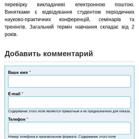
перевірку викладачеві електронною поштою.
Винятками є відвідування студентом періодичних
науково-практичних конференцій, семінарів та
тренінгів. Загальний термін навчання складає від 2
років.
Добавить комментарий
Ваше имя
*
E-mail
*
Содержание этого поля является приватным и не предназначено для показа.
Телефон
*
Н
о
м
Номер телефона в произвольном формате. Содержание этого поля