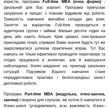
n
MBA
р
користю, програма
Full-time MBA (очна форма)
-
х
ж
ідеальний для Вас варіант. Програма припускає
з
t
а
занурення в процес з повним відривом від роботи.
Онлайн курсы
н
а
Тривалість навчання звичайно складає два роки.
и
в
s
Заняття за варіантом Full-time проводяться в
ю
е
За рубежом
аудиторних групах і займає близько десяти годин на
.
д
день або навіть більше. Крім цікавої, ілюстрованої
прикладами теорії, отримані Вами знання будуть тут же
е
закріплюватися шляхом практичних вправ. Тут Вас
i
н
навчать не тільки ефективно проводити переговори та
и
плідно працювати в колективі, але й вирішувати
n
й
найскладніші бізнес-завдання на прикладі реальних
ситуацій. Підсумком Вашого навчання стане
f
переддипломна практика і безпосередньо захист
дипломної роботи.
o
Програма
Part-time MBA (модульна, очно-заочна,
заочна)
створена для слухачів, які хотіли б навчатися в
бізнес-школі (усвідомлюють всю важливість бізнес-