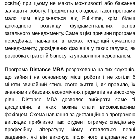
освіти) при цьому не мають можливості або бажання
залишати роботу. Предметна складова такої програми
мало чим відрізняється від Full-time, крім більш
докладного розгляду фундаментальних основ
загального менеджменту. Саме з цієї причини програма
передбачає навчання, в межах тенденцій сучасного
менеджменту, досвідчених фахівців у таких галузях, як
розробка стратегій бізнесу та управління персоналом.
Програма
Distance MBA
розрахована на тих слухачів,
що зайняті на основному місці роботи і не хотіли б
міняти звичайний стиль свого життя і, як правило, їх
знаннями з базових економічних предметів на високому
рівні. Distance MBA дозволяє вибирати саме ті
дисципліни, в яких можна стати висококласним
фахівцем. Схема навчання за дистанційною програмою
виглядає приблизно так: студент отримує спеціальну
професійну літературу, йому ставляться певні
завдання, які він виконує, після чого відправляє на