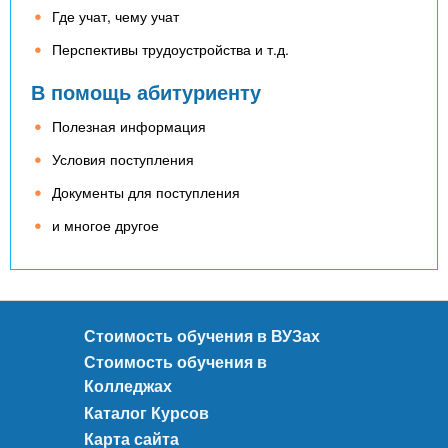
n
MBA
р
х
Где учат, чему учат
ж
з
t
а
Перспективы трудоустройства и т.д.
Онлайн курсы
н
а
В помощь абитуриенту
и
в
s
ю
е
За рубежом
Полезная информация
.
д
Условия поступления
е
Документы для поступления
i
н
и многое другое
и
n
й
f
Стоимость обучения в ВУЗах
Стоимость обучения в
o
Колледжах
Каталог Курсов
Карта сайта