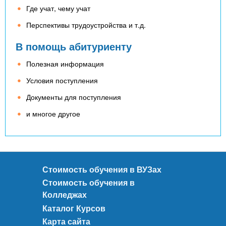
n
MBA
р
х
Где учат, чему учат
ж
з
t
а
Перспективы трудоустройства и т.д.
Онлайн курсы
н
а
В помощь абитуриенту
и
в
s
ю
е
За рубежом
Полезная информация
.
д
Условия поступления
е
Документы для поступления
i
н
и многое другое
и
n
й
f
Стоимость обучения в ВУЗах
Стоимость обучения в
o
Колледжах
Каталог Курсов
Карта сайта