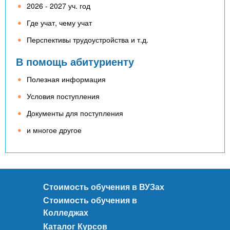
n
MBA
р
х
2026 - 2027 уч. год
ж
з
t
Где учат, чему учат
а
Онлайн курсы
н
а
Перспективы трудоустройства и т.д.
и
в
s
ю
В помощь абитуриенту
е
За рубежом
.
д
Полезная информация
е
Условия поступления
i
н
Документы для поступления
и
и многое другое
n
й
f
Стоимость обучения в ВУЗах
o
Стоимость обучения в
Колледжах
Каталог Курсов