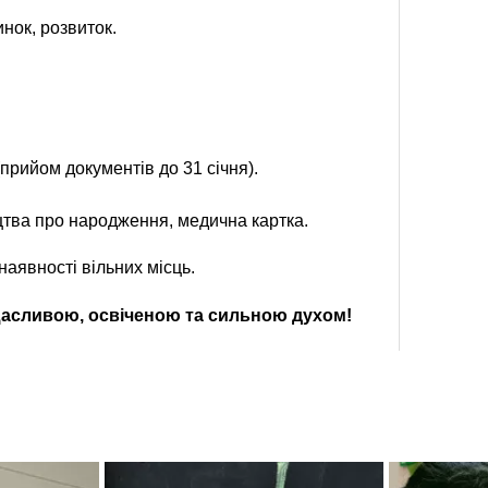
нок, розвиток.
рийом документів до 31 січня).
оцтва про народження, медична картка.
наявності вільних місць.
щасливою, освіченою та сильною духом!