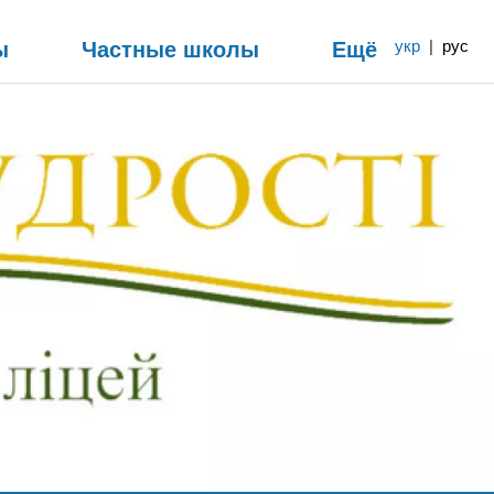
ы
Частные школы
Ещё
укр
|
рус