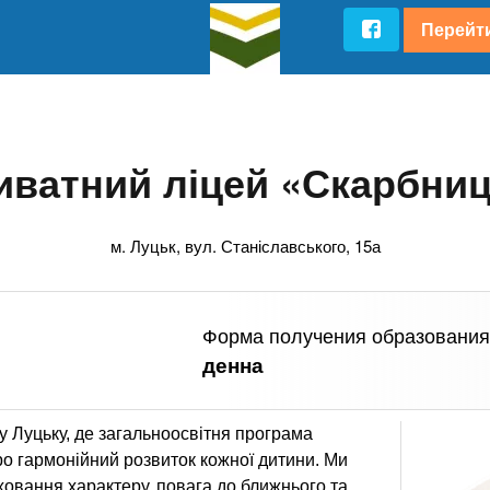
Перейти
иватний ліцей «Скарбниц
м. Луцьк, вул. Станіславського, 15а
Форма получения образования
денна
у Луцьку, де загальноосвітня програма
ро гармонійний розвиток кожної дитини. Ми
ховання характеру, повага до ближнього та