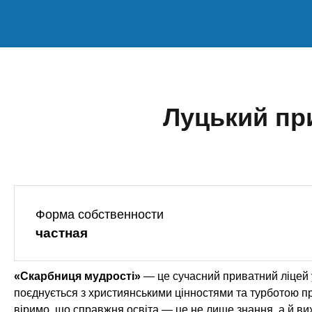
n
е
х
р
з
t
ж
а
а
н
в
s
и
е
ю
д
Луцький пр
.
е
н
i
и
й
n
Форма собственности
f
частная
o
«Скарбниця мудрості»
— це сучасний приватний ліцей 
поєднується з християнськими цінностями та турботою п
віримо, що справжня освіта — це не лише знання, а й ви