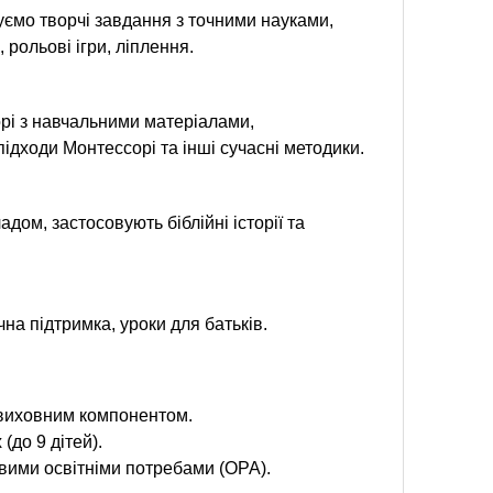
уємо творчі завдання з точними науками,
рольові ігри, ліплення.
рі з навчальними матеріалами,
дходи Монтессорі та інші сучасні методики.
ом, застосовують біблійні історії та
чна підтримка, уроки для батьків.
 виховним компонентом.
(до 9 дітей).
вими освітніми потребами (ОРА).