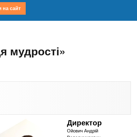
 на сайт
я мудрості»
Директор
Ойович Андрій