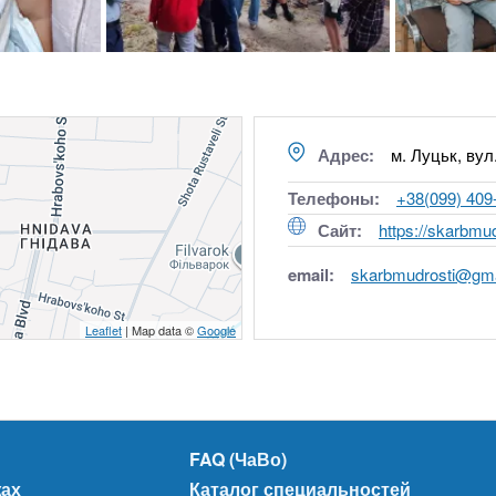
Адрес:
м. Луцьк, вул
Телефоны:
+38(099) 409
Сайт:
https://skarbmu
email:
skarbmudrosti@gma
Leaflet
| Map data ©
Google
FAQ (ЧаВо)
жах
Каталог специальностей