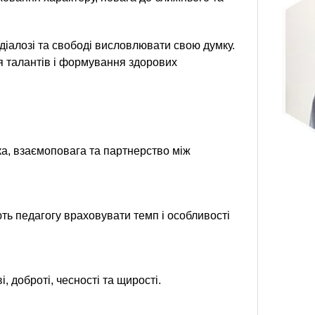
 діалозі та свободі висловлювати свою думку.
я талантів і формування здорових
а, взаємоповага та партнерство між
ють педагогу враховувати темп і особливості
 доброті, чесності та щирості.