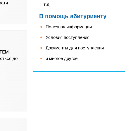
вати
т.д.
В помощь абитуриенту
Полезная информация
Условия поступления
Документы для поступления
STEM-
и многое другое
уються до