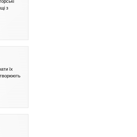
торські
щі з
ати їх
створюють