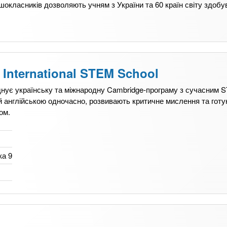
ршокласників дозволяють учням з України та 60 країн світу здобу
 International STEM School
днує українську та міжнародну Cambridge-програму з сучасним 
 й англійською одночасно, розвивають критичне мислення та гот
ом.
ка 9