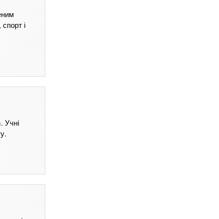
еним
 спорт і
. Учні
у.