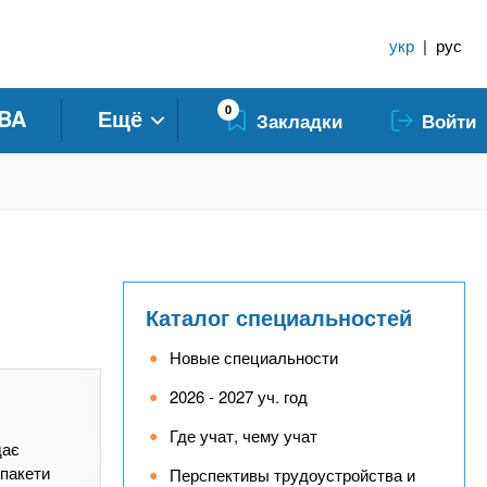
укр
|
рус
0
BA
Ещё
Закладки
Войти
Каталог специальностей
Новые специальности
2026 - 2027 уч. год
Где учат, чему учат
дає
 пакети
Перспективы трудоустройства и