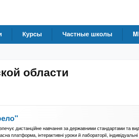
и
Курсы
Частные школы
M
кой области
рело"
езпечує дистанційне навчання за державними стандартами та ви
асна платформа, інтерактивні уроки й лабораторії, індивідуальні