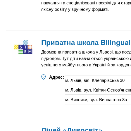
n
е
х
навчання та спеціалізовані профілі для ста
р
якісну освіту у зручному форматі.
з
t
ж
а
а
н
в
s
и
е
ю
Приватна школа Bilingual
д
.
е
Двомовна приватна школа у Львові, що поє
підходом. Тут діти навчаються українською
н
i
успішного майбутнього в Україні й за кордон
и
й
n
Адрес:
м. Львів, віл. Клепарівська 30
м. Львів, вул. Квітки-Основ'янен
f
м. Винники, вул. Винна гора 8в
o
Ліцей «Дивосвіт»