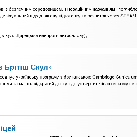
ві з безпечним середовищем, інноваційним навчанням і поглибл
дивідуальний підхід, якісну підготовку та розвиток через STEAM,
ід з вул. Щирецької навпроти автосалону),
 Брітіш Скул»
оєднує українську програму з британською Cambridge Curriculum
ломи та мають відкритий доступ до університетів по всьому світ
іцей