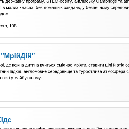
ь державну програму, STEM-освіту, англійську Cambridge та ав
я в малих класах, без домашніх завдань, у безпечному середови
одом.
ого, 10В
 "МрійДій"
і, де кожна дитина вчиться сміливо мріяти, ставити цілі й втілюв
ктний підхід, англомовне середовище та турботлива атмосфера 
еності у майбутньому.
ідс
уються сучасна освіта, проєктне навчання, англійська щодня та