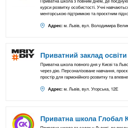
Приватна школа з повним днем, де поєднуют
курси розвитку особистості. Учні навчаютьс
менторською підтримкою та проєктним підх
Адрес:
м. Львів, вул. Володимира Велик
Приватний заклад освіти
Приватна школа повного дня у Києві та Львов
через дію. Персоналізоване навчання, проє
простір для гармонійного розвитку та впевн
Адрес:
м. Львів, вул. Угорська, 12Е
Приватна школа Глобал К
Приватна школа та садок у Львові, де поєдн