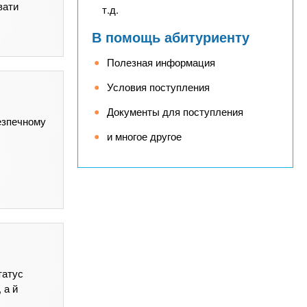
вати
т.д.
В помощь абитуриенту
Полезная информация
Условия поступления
Документы для поступления
безпечному
и многое другое
татус
 а й