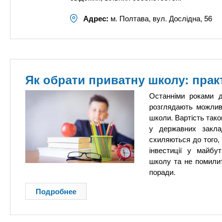
Адрес:
м. Полтава, вул. Дослідна, 56
Як обрати приватну школу: прак
Останніми роками д
розглядають можливі
школи. Вартість тако
у державних закла
схиляються до того, 
інвестиції у майбу
школу та не помилит
поради.
Подробнее
о
Я
к