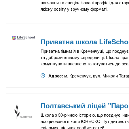
n
е
х
навчання та спеціалізовані профілі для ста
р
якісну освіту у зручному форматі.
з
t
ж
а
а
н
в
s
и
е
ю
Приватна школа LifeScho
д
.
е
Приватна гімназія в Кременчуці, що поєднує с
та доброзичливому середовищі. Школа працю
н
i
комунікувати впевнено та готуватись до реа
и
й
n
Адрес:
м. Кременчук, вул. Миколи Татар
f
Полтавський ліцей "Паро
o
Школа з 30-річною історією, що поєднує інди
асоційованої школи ЮНЕСКО. Тут дитинство 
свідомих, вільних особистостей.