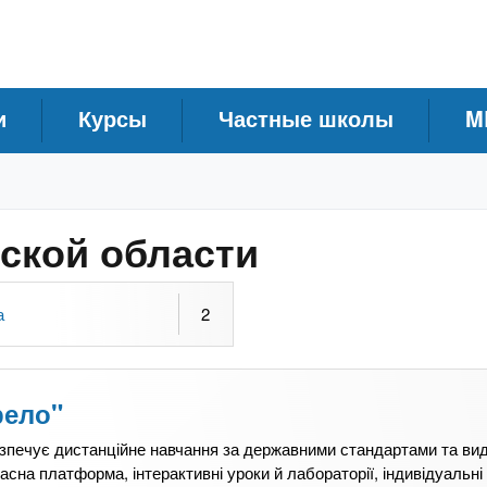
и
Курсы
Частные школы
M
ской области
а
2
рело"
езпечує дистанційне навчання за державними стандартами та ви
асна платформа, інтерактивні уроки й лабораторії, індивідуальні