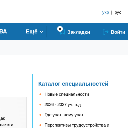
укр
|
рус
0
BA
Ещё
Закладки
Войти
Каталог специальностей
Новые специальности
2026 - 2027 уч. год
Где учат, чему учат
дає
 пакети
Перспективы трудоустройства и