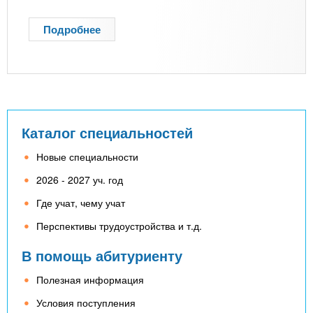
Подробнее
о
Я
к
о
б
р
а
Каталог специальностей
т
и
Новые специальности
п
2026 - 2027 уч. год
р
и
Где учат, чему учат
в
Перспективы трудоустройства и т.д.
а
т
В помощь абитуриенту
н
у
Полезная информация
ш
Условия поступления
к