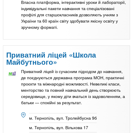
n
MBA
р
Власна платформа, інтерактивні уроки й лабораторії,
х
ж
індивідуальні пакети навчання та спеціалізовані
з
t
а
профілі для старшокласників дозволяють учням з
Онлайн курсы
н
а
України та 60 країн світу здобувати якісну освіту у
и
зручному форматі.
в
s
ю
е
За рубежом
.
д
Приватний ліцей «Школа
е
Майбутнього»
i
н
и
Приватний ліцей із сучасним підходом до навчання,
n
де поєднуються державна програма МОН, практичні
й
проєкти та міжнародні можливості. Невеликі класи,
менторство та повний навчальний день створюють
f
середовище, у якому діти вчаться із задоволенням, а
батьки — спокійні за результат.
o
м. Тернопіль, вул. Тролейбусна 9б
м. Тернопіль, вул. Вільхова 17