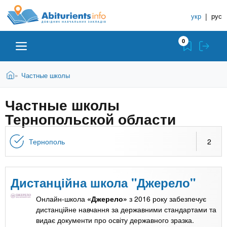
A
П
С
е
укр
|
рус
п
b
р
р
е
0
й
а
i
т
в
и
В
Абитуриенту
Главная
Частные школы
»
о
к
t
ы
о
ч
з
Частные школы
с
Вузы
д
н
u
н
Тернопольской области
е
и
о
с
в
к
Колледжи
r
ь
Тернополь
2
н
У
о
ч
i
м
Курсы
у
е
Дистанційна школа "Джерело"
с
б
e
о
Частные школы
Онлайн-школа
«Джерело»
з 2016 року забезпечує
н
д
дистанційне навчання за державними стандартами та
е
ы
видає документи про освіту державного зразка.