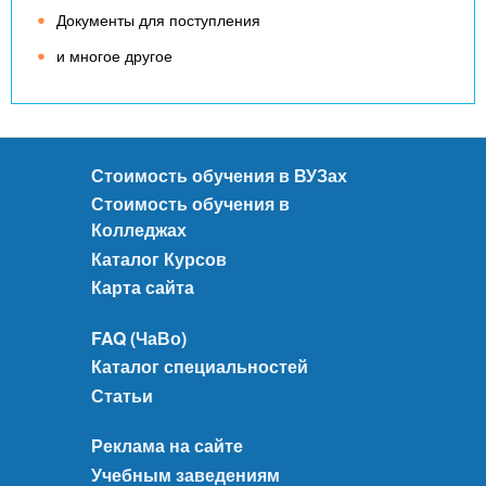
о
Документы для поступления
л
и многое другое
у
:
п
р
а
Стоимость обучения в ВУЗах
к
Стоимость обучения в
т
и
Колледжах
ч
Каталог Курсов
н
Карта сайта
і
п
FAQ (ЧаВо)
о
Каталог специальностей
р
Статьи
а
д
и
Реклама на сайте
д
Учебным заведениям