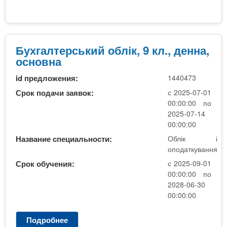
н
О
Б
я
б
С
л
О
і
к
Бухгалтерський облік, 9 кл., денна,
і
основна
о
id предложения:
1440473
п
о
Срок подачи заявок:
с 2025-07-01
д
00:00:00 по
а
2025-07-14
т
00:00:00
к
Название специальности:
Облік і
у
оподаткування
в
Срок обучения:
с 2025-09-01
а
00:00:00 по
н
2028-06-30
н
00:00:00
я
Подробнее
о