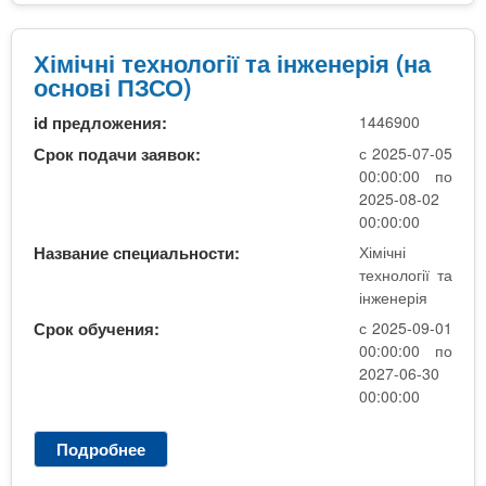
м
т
і
е
ч
Хімічні технології та інженерія (на
л
н
основі ПЗСО)
е
і
к
id предложения:
1446900
т
т
е
Срок подачи заявок:
с 2025-07-05
р
х
00:00:00 по
о
н
2025-08-02
п
о
00:00:00
о
л
Название специальности:
Хімічні
б
о
технології та
у
г
інженерія
т
і
Срок обучения:
с 2025-09-01
о
ї
00:00:00 по
в
т
2027-06-30
о
а
00:00:00
ї
і
т
н
е
Подробнее
о
ж
х
Х
е