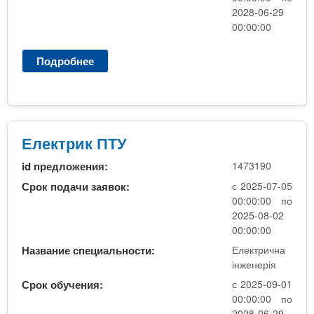
а
2028-06-29
(
00:00:00
з
а
Подробнее
о
о
е
ч
л
н
е
а
к
)
т
Електрик ПТУ
р
id предложения:
1473190
о
п
Срок подачи заявок:
с 2025-07-05
о
00:00:00 по
с
2025-08-02
т
00:00:00
а
Название специальности:
Електрична
ч
інженерія
а
Срок обучения:
с 2025-09-01
н
00:00:00 по
н
2028-06-29