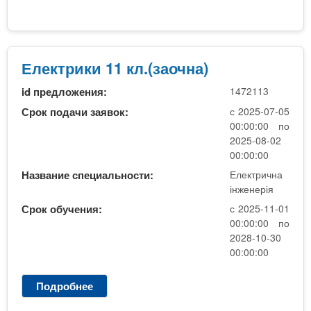
Е
л
е
к
т
Електрики 11 кл.(заочна)
р
id предложения:
1472113
о
п
Срок подачи заявок:
с 2025-07-05
о
00:00:00 по
с
2025-08-02
т
00:00:00
а
Название специальности:
Електрична
ч
інженерія
а
Срок обучения:
с 2025-11-01
н
00:00:00 по
н
2028-10-30
я
00:00:00
1
1
Подробнее
о
к
Е
л