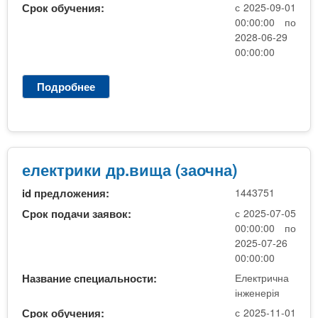
Срок обучения:
с 2025-09-01
с
00:00:00 по
л
2028-06-29
у
00:00:00
г
и
Подробнее
о
е
л
е
к
т
електрики др.вища (заочна)
р
id предложения:
1443751
и
к
Срок подачи заявок:
с 2025-07-05
и
00:00:00 по
д
2025-07-26
р
00:00:00
у
Название специальности:
Електрична
г
інженерія
а
Срок обучения:
с 2025-11-01