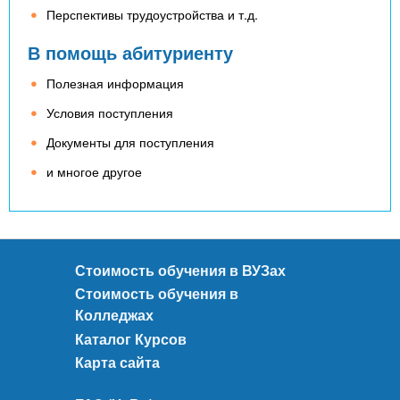
п
Перспективы трудоустройства и т.д.
р
В помощь абитуриенту
о
ф
Полезная информация
е
с
Условия поступления
і
Документы для поступления
й
н
и многое другое
о
г
о
с
т
Стоимость обучения в ВУЗах
у
Стоимость обучения в
п
Колледжах
е
Каталог Курсов
н
Карта сайта
я
ф