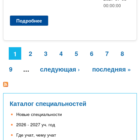
00:00:00
Подробнее
о
З
д
о
б
С
2
3
4
5
6
7
8
1
у
т
т
р
9
…
следующая ›
последняя »
т
а
я
н
о
и
с
в
ц
Каталог специальностей
і
ы
т
Новые специальности
н
ь
2026 - 2027 уч. год
о
Где учат, чему учат
-