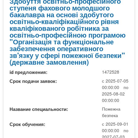
Здобуття освітньо-професійного
н
ступеня фахового молодшого
а
бакалавра на основі здобутого
б
освітньо-кваліфікаційного рівня
е
кваліфікованого робітника за
з
освітньо-професійною програмою
п
"Організація та функціональне
е
забезпечення оперативного
к
зв'язку у сфері пожежної безпеки"
а
(державне замовлення)
id предложения:
1472528
Срок подачи заявок:
с 2025-07-05
00:00:00 по
2025-08-02
00:00:00
Название специальности:
Пожежна
безпека
Срок обучения:
с 2025-09-01
00:00:00 по
2027-07-03