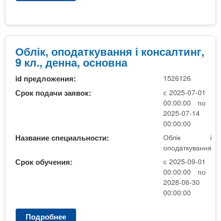
Б
у
х
г
а
Облік, оподаткування і консалтинг,
л
9 кл., денна, основна
т
id предложения:
1526126
е
р
Срок подачи заявок:
с 2025-07-01
с
00:00:00 по
ь
2025-07-14
к
00:00:00
и
Название специальности:
Облік і
й
оподаткування
о
Срок обучения:
с 2025-09-01
б
00:00:00 по
л
2028-06-30
і
00:00:00
к
,
Подробнее
о