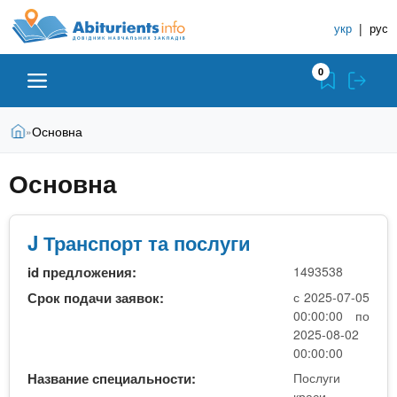
A
П
С
е
укр
|
рус
п
b
р
р
е
0
й
а
i
т
в
и
В
Абитуриенту
Главная
Основна
»
о
к
t
ы
о
ч
з
Основна
с
Вузы
д
н
u
н
е
и
о
с
в
к
Колледжи
J Транспорт та послуги
r
ь
н
У
о
id предложения:
1493538
ч
i
м
Курсы
Срок подачи заявок:
с 2025-07-05
у
е
00:00:00 по
с
б
2025-08-02
e
о
Частные школы
00:00:00
н
д
Название специальности:
Послуги
е
ы
краси