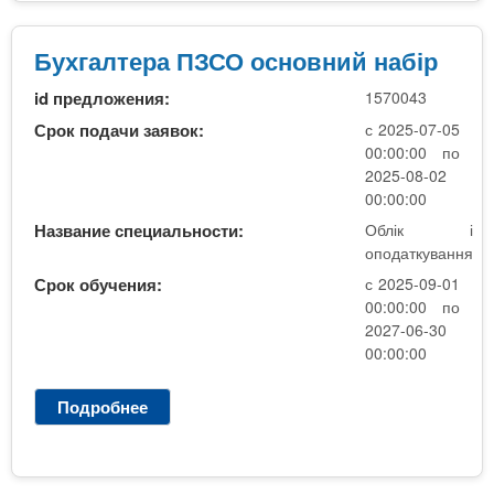
л
і
к
Бухгалтера ПЗСО основний набір
і
id предложения:
1570043
о
п
Срок подачи заявок:
с 2025-07-05
о
00:00:00 по
д
2025-08-02
а
00:00:00
т
Название специальности:
Облік і
к
оподаткування
у
Срок обучения:
с 2025-09-01
в
00:00:00 по
а
2027-06-30
н
00:00:00
н
я
Подробнее
о
Б
у
х