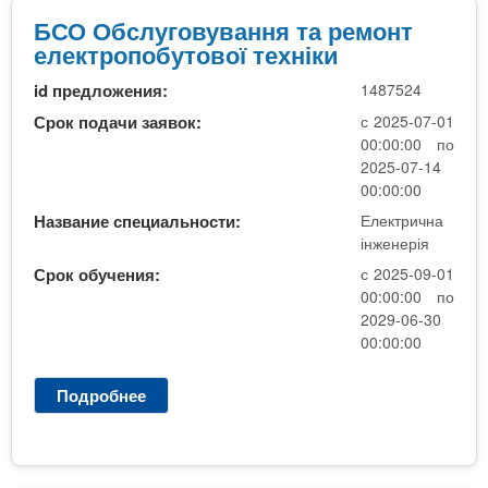
т
БСО Обслуговування та ремонт
р
електропобутової техніки
и
id предложения:
1487524
к
и
Срок подачи заявок:
с 2025-07-01
9
00:00:00 по
к
2025-07-14
л
00:00:00
.
Название специальности:
Електрична
інженерія
Срок обучения:
с 2025-09-01
00:00:00 по
2029-06-30
00:00:00
Подробнее
о
Б
С
О