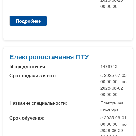
я
00:00:00
д
р
Подробнее
о
у
Е
г
л
а
е
в
к
и
т
Електропостачання ПТУ
щ
р
а
id предложения:
1498913
и
к
Срок подачи заявок:
с 2025-07-05
П
00:00:00 по
Т
2025-08-02
У
00:00:00
Название специальности:
Електрична
інженерія
Срок обучения:
с 2025-09-01
00:00:00 по
2028-06-29