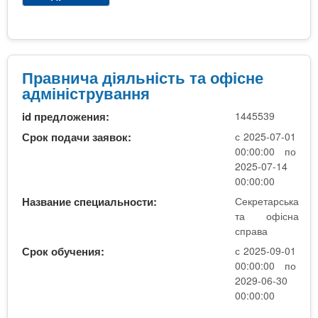
ж
Х
е
і
н
м
е
і
р
ч
Правнича діяльність та офісне
і
н
адміністрування
я
і
(
id предложения:
1445539
т
н
е
Срок подачи заявок:
с 2025-07-01
а
х
00:00:00 по
о
н
2025-07-14
с
о
00:00:00
н
л
Название специальности:
Секретарська
о
о
та офісна
в
г
справа
і
і
Срок обучения:
с 2025-09-01
П
ї
00:00:00 по
З
т
2029-06-30
С
а
00:00:00
О
і
)