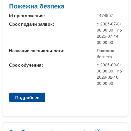
а
ж
Пожежна безпека
б
н
і
id предложения:
1474957
а
р
б
Срок подачи заявок:
с 2025-07-01
е
00:00:00 по
з
2025-07-14
п
00:00:00
е
Название специальности:
Пожежна
к
безпека
а
Срок обучения:
с 2025-09-01
00:00:00 по
2029-02-18
00:00:00
Подробнее
о
П
о
ж
е
ж