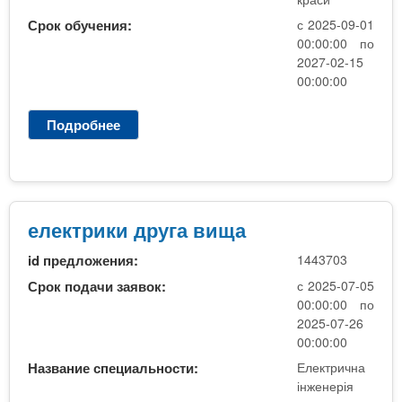
n
MBA
р
х
ж
Срок обучения:
с 2025-09-01
з
t
а
00:00:00 по
Онлайн курсы
н
а
2027-02-15
и
00:00:00
в
s
ю
е
За рубежом
Подробнее
о
.
д
J
е
Т
р
i
н
а
и
н
електрики друга вища
n
й
с
id предложения:
1443703
п
о
f
Срок подачи заявок:
с 2025-07-05
р
00:00:00 по
т
2025-07-26
o
т
00:00:00
а
Название специальности:
Електрична
п
інженерія
о