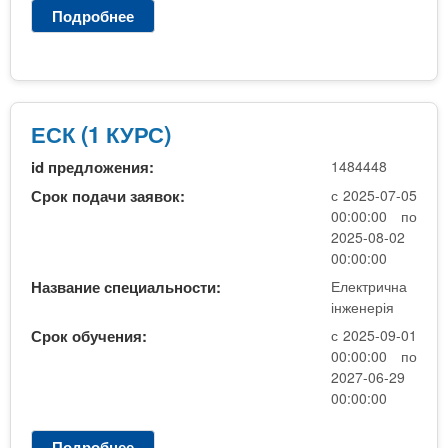
Подробнее
о
Е
л
е
к
т
ЕСК (1 КУРС)
р
id предложения:
1484448
и
к
Срок подачи заявок:
с 2025-07-05
и
00:00:00 по
П
2025-08-02
Т
00:00:00
У
Название специальности:
Електрична
(
інженерія
з
Срок обучения:
с 2025-09-01
а
00:00:00 по
о
2027-06-29
ч
00:00:00
н
а
Подробнее
о