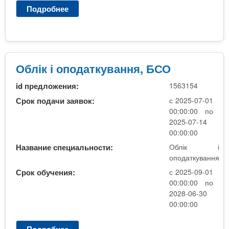
н
Подробнее
о
ж
П
е
р
н
а
е
в
р
н
Облік і оподаткування, БСО
і
и
я
id предложения:
1563154
ч
(
а
Срок подачи заявок:
с 2025-07-01
н
д
00:00:00 по
а
і
2025-07-14
о
я
00:00:00
с
л
Название специальности:
Облік і
н
ь
оподаткування
о
н
в
Срок обучения:
с 2025-09-01
і
00:00:00 по
і
с
2028-06-30
б
т
00:00:00
а
ь
з
т
о
Подробнее
о