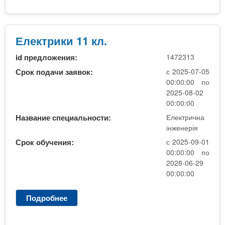
л
а
е
с
к
т
Електрики 11 кл.
р
id предложения:
1472313
и
к
Срок подачи заявок:
с 2025-07-05
и
00:00:00 по
1
2025-08-02
1
00:00:00
к
Название специальности:
Електрична
л
інженерія
.
Срок обучения:
с 2025-09-01
(
00:00:00 по
з
2028-06-29
а
00:00:00
о
ч
Подробнее
о
н
Е
а
л
)