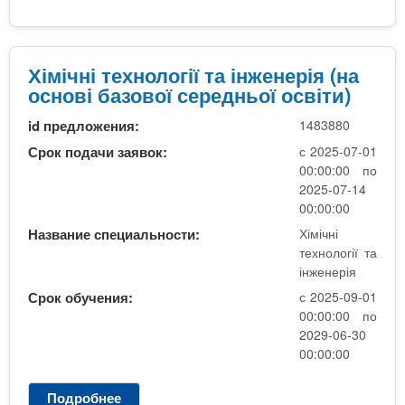
н
і
н
і
м
е
к
і
р
и
ч
Хімічні технології та інженерія (на
і
н
основі базової середньої освіти)
я
і
(
id предложения:
1483880
т
н
е
Срок подачи заявок:
с 2025-07-01
а
х
00:00:00 по
о
н
2025-07-14
с
о
00:00:00
н
л
Название специальности:
Хімічні
о
о
технології та
в
г
інженерія
і
і
Срок обучения:
с 2025-09-01
К
ї
00:00:00 по
Р
т
2029-06-30
)
а
00:00:00
і
н
Подробнее
о