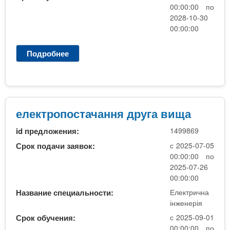
в
00:00:00 по
и
2028-10-30
щ
00:00:00
а
Подробнее
о
е
л
е
к
т
електропостачання друга вища
р
id предложения:
1499869
и
к
Срок подачи заявок:
с 2025-07-05
и
00:00:00 по
д
2025-07-26
р
00:00:00
.
Название специальности:
Електрична
в
інженерія
и
Срок обучения:
с 2025-09-01
щ
00:00:00 по