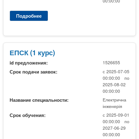
00:00:00
Подробнее
о
Е
л
е
к
т
ЕПСК (1 курс)
р
id предложения:
1526655
о
п
Срок подачи заявок:
с 2025-07-05
о
00:00:00 по
с
2025-08-02
т
00:00:00
а
Название специальности:
Електрична
ч
інженерія
а
Срок обучения:
с 2025-09-01
н
00:00:00 по
н
2027-06-29
я
00:00:00
П