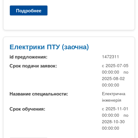
Т
Подробнее
о
У
Е
П
С
К
(
Електрики ПТУ (заочна)
1
id предложения:
1472311
к
у
Срок подачи заявок:
с 2025-07-05
р
00:00:00 по
с
2025-08-02
)
00:00:00
Название специальности:
Електрична
інженерія
Срок обучения:
с 2025-11-01
00:00:00 по
2028-10-30
00:00:00