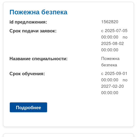
г
а
Пожежна безпека
л
id предложения:
1562820
т
е
Срок подачи заявок:
с 2025-07-05
р
00:00:00 по
а
2025-08-02
П
00:00:00
З
Название специальности:
Пожежна
С
безпека
О
Срок обучения:
с 2025-09-01
о
00:00:00 по
с
2027-02-20
н
00:00:00
о
в
Подробнее
о
н
П
и
о
й
ж
н
е