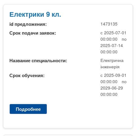
к
т
Електрики 9 кл.
р
id предложения:
1473135
о
п
Срок подачи заявок:
с 2025-07-01
о
00:00:00 по
с
2025-07-14
т
00:00:00
а
Название специальности:
Електрична
ч
інженерія
а
Срок обучения:
с 2025-09-01
н
00:00:00 по
н
2029-06-29
я
00:00:00
9
к
Подробнее
о
л
Е
л
е
к