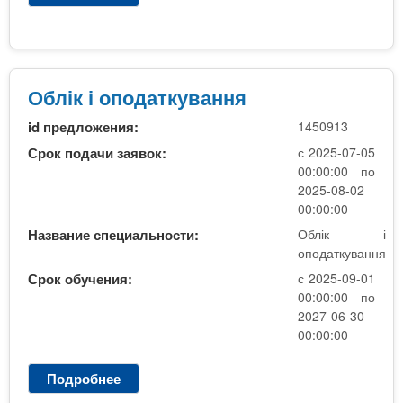
9
О
к
б
л
л
.
і
,
к
Облік і оподаткування
д
,
е
id предложения:
1450913
о
н
п
Срок подачи заявок:
с 2025-07-05
н
о
00:00:00 по
а
д
2025-08-02
,
а
00:00:00
о
т
Название специальности:
Облік і
с
к
оподаткування
н
у
о
Срок обучения:
с 2025-09-01
в
в
00:00:00 по
а
2027-06-30
н
н
00:00:00
а
н
я
Подробнее
о
і
О