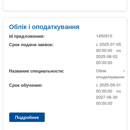
к
б
о
л
н
і
с
к
Облік і оподаткування
а
і
л
id предложения:
1450910
о
т
п
Срок подачи заявок:
с 2025-07-05
и
о
00:00:00 по
н
д
2025-08-02
г
а
00:00:00
,
т
Название специальности:
Облік і
9
к
оподаткування
к
у
л
Срок обучения:
с 2025-09-01
в
.
00:00:00 по
а
2027-06-30
,
н
00:00:00
д
н
е
я
н
Подробнее
о
н
О
а
б