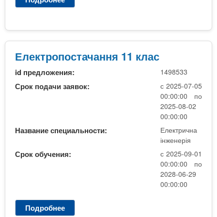
)
Е
С
К
(
1
Електропостачання 11 клас
К
id предложения:
1498533
У
Р
Срок подачи заявок:
с 2025-07-05
С
00:00:00 по
)
2025-08-02
00:00:00
Название специальности:
Електрична
інженерія
Срок обучения:
с 2025-09-01
00:00:00 по
2028-06-29
00:00:00
Подробнее
о