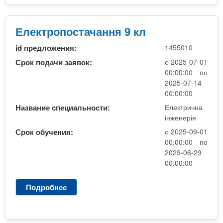
е
к
т
Електропостачання 9 кл
р
id предложения:
1455010
и
к
Срок подачи заявок:
с 2025-07-01
и
00:00:00 по
1
2025-07-14
1
00:00:00
к
Название специальности:
Електрична
л
інженерія
.
Срок обучения:
с 2025-09-01
00:00:00 по
2029-06-29
00:00:00
Подробнее
о
Е
л
е