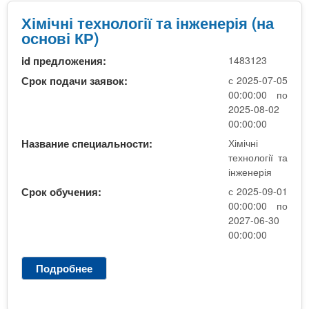
О
б
Хімічні технології та інженерія (на
с
основі КР)
л
id предложения:
1483123
у
г
Срок подачи заявок:
с 2025-07-05
о
00:00:00 по
в
2025-08-02
у
00:00:00
в
Название специальности:
Хімічні
а
технології та
н
інженерія
н
Срок обучения:
с 2025-09-01
я
00:00:00 по
т
2027-06-30
а
00:00:00
р
е
Подробнее
о
м
Х
о
і
н