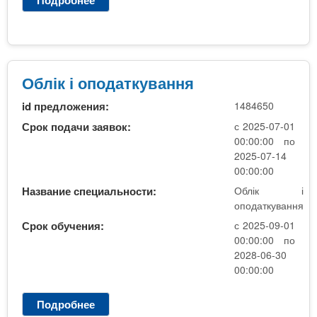
а
в
О
о
о
б
ф
ї
л
і
с
і
с
е
к
Облік і оподаткування
н
р
і
е
id предложения:
1484650
е
о
а
д
п
Срок подачи заявок:
с 2025-07-01
д
н
о
00:00:00 по
м
ь
д
2025-07-14
і
о
а
00:00:00
н
ї
т
Название специальности:
Облік і
і
о
к
оподаткування
с
с
у
т
Срок обучения:
с 2025-09-01
в
в
р
00:00:00 по
і
а
2028-06-30
у
т
н
00:00:00
в
и
н
а
)
я
н
Подробнее
о
,