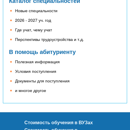
n
Каталог специальностей
MBA
р
х
ж
Новые специальности
з
t
а
Онлайн курсы
н
а
2026 - 2027 уч. год
и
в
s
Где учат, чему учат
ю
е
За рубежом
Перспективы трудоустройства и т.д.
.
д
В помощь абитуриенту
е
i
н
Полезная информация
и
Условия поступления
n
й
Документы для поступления
и многое другое
f
o
Стоимость обучения в ВУЗах
Стоимость обучения в