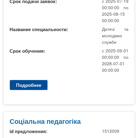
н
Срок подачи заявок:
с 2025-07-19
а
00:00:00 по
п
2025-08-15
е
00:00:00
д
Название специальности:
Дитячі та
а
молодіжні
г
служби
о
Срок обучения:
с 2025-09-01
г
00:00:00 по
і
2028-07-01
к
00:00:00
а
Подробнее
о
С
о
ц
і
а
Соціальна педагогіка
л
id предложения:
1512009
ь