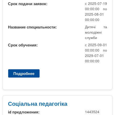
н
Срок подачи заявок:
с 2025-07-19
а
00:00:00 по
п
2025-08-01
е
00:00:00
д
Название специальности:
Дитячі та
а
молодіжні
г
служби
о
Срок обучения:
с 2025-09-01
г
00:00:00 по
і
2029-07-01
к
00:00:00
а
Подробнее
о
C
о
ц
і
а
Соціальна педагогіка
л
id предложения:
1443524
ь