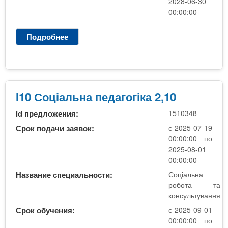
2028-06-30
о
00:00:00
г
і
Подробнее
о
к
I
а
1
0
С
о
I10 Соціальна педагогіка 2,10
ц
id предложения:
1510348
і
а
Срок подачи заявок:
с 2025-07-19
л
00:00:00 по
ь
2025-08-01
н
00:00:00
а
Название специальности:
Соціальна
п
робота та
е
консультування
д
Срок обучения:
с 2025-09-01
а
00:00:00 по
г