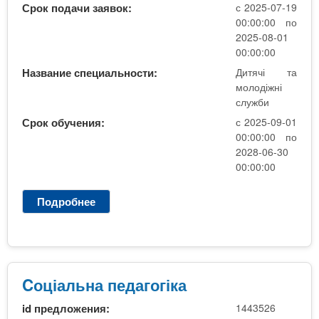
н
Срок подачи заявок:
с 2025-07-19
а
00:00:00 по
п
2025-08-01
е
00:00:00
д
Название специальности:
Дитячі та
а
молодіжні
г
служби
о
Срок обучения:
с 2025-09-01
г
00:00:00 по
і
2028-06-30
к
00:00:00
а
Подробнее
о
С
о
ц
і
а
Cоціальна педагогіка
л
id предложения:
1443526
ь