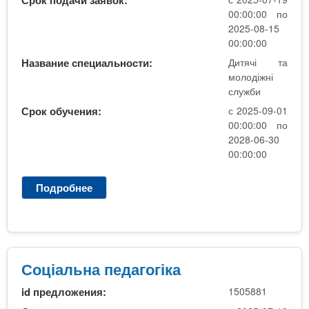
Срок подачи заявок:
а
00:00:00 по
п
2025-08-15
е
00:00:00
д
Название специальности:
Дитячі та
а
молодіжні
г
служби
о
Срок обучения:
с 2025-09-01
г
00:00:00 по
і
2028-06-30
к
00:00:00
а
Подробнее
о
С
о
ц
і
а
Соціальна педагогіка
л
id предложения:
1505881
ь