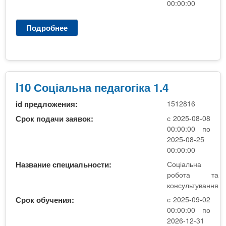
00:00:00
о
н
Подробнее
о
с
С
у
о
л
ц
ь
і
т
а
I10 Соціальна педагогіка 1.4
у
л
в
id предложения:
1512816
ь
а
н
Срок подачи заявок:
с 2025-08-08
н
а
00:00:00 по
н
п
2025-08-25
я
е
00:00:00
д
Название специальности:
Соціальна
а
робота та
г
консультування
о
Срок обучения:
с 2025-09-02
г
00:00:00 по
і
2026-12-31