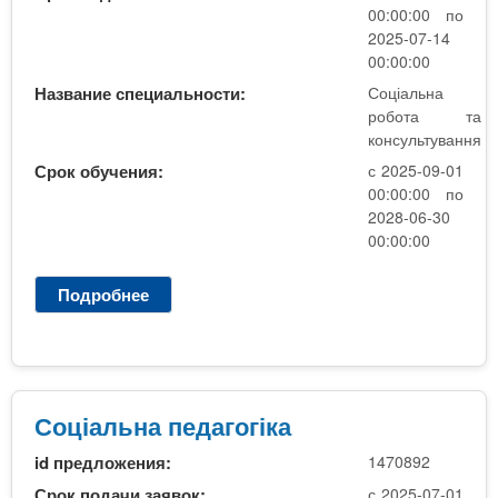
в
а
00:00:00 по
р
п
2025-07-14
,
е
00:00:00
б
д
Название специальности:
Соціальна
ю
а
робота та
д
г
консультування
ж
о
Срок обучения:
с 2025-09-01
е
г
00:00:00 по
т
і
2028-06-30
т
к
00:00:00
а
а
к
о
Подробнее
о
н
С
т
о
р
ц
а
і
к
а
Соціальна педагогіка
т
л
id предложения:
1470892
ь
н
Срок подачи заявок:
с 2025-07-01