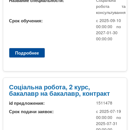
n
Название специальности:
Соціальна
MBA
р
х
робота та
ж
з
t
консультування
а
Онлайн курсы
н
а
Срок обучения:
с 2025-09-10
и
00:00:00 по
в
s
ю
2027-01-30
е
За рубежом
00:00:00
.
д
е
Подробнее
о
С
i
н
о
и
ц
n
й
і
а
Соціальна робота, 2 курс,
л
бакалавр на бакалавр, контракт
f
ь
id предложения:
1511478
н
o
а
Срок подачи заявок:
с 2025-07-19
р
00:00:00 по
о
2025-07-31
б
00:00:00