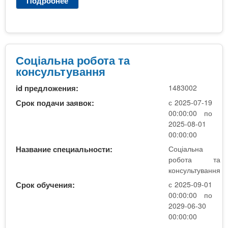
Подробнее
о
н
С
а
о
2
ц
к
і
у
а
Соціальна робота та
р
л
консультування
с
ь
,
id предложения:
1483002
н
н
а
Срок подачи заявок:
с 2025-07-19
е
р
00:00:00 по
б
о
2025-08-01
ю
б
00:00:00
д
о
Название специальности:
Соціальна
ж
т
робота та
е
а
консультування
т
(
Срок обучения:
с 2025-09-01
н
в
00:00:00 по
а
с
2029-06-30
)
т
00:00:00
у