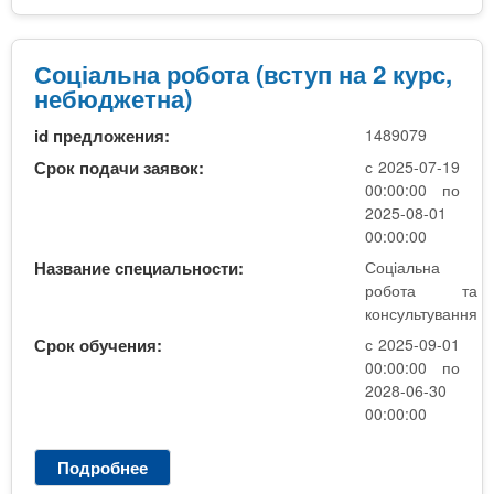
ь
ц
т
і
у
а
Соціальна робота (вступ на 2 курс,
в
л
небюджетна)
а
ь
н
id предложения:
1489079
н
н
а
Срок подачи заявок:
с 2025-07-19
я
р
00:00:00 по
(
о
2025-08-01
н
б
00:00:00
е
о
Название специальности:
Соціальна
б
т
робота та
ю
а
консультування
д
т
Срок обучения:
с 2025-09-01
ж
а
00:00:00 по
е
к
2028-06-30
т
о
00:00:00
н
н
а
с
)
Подробнее
о
у
1
С