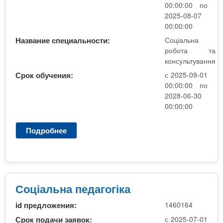
а
00:00:00 по
,
р
2025-08-07
к
о
00:00:00
о
б
Название специальности:
Соціальна
н
о
робота та
т
т
консультування
р
а
Срок обучения:
с 2025-09-01
а
,
00:00:00 по
к
1
2028-06-30
т
к
00:00:00
у
р
Подробнее
о
с
С
,
о
б
ц
а
і
к
а
Соціальна педагогіка
а
л
л
id предложения:
1460164
ь
а
н
Срок подачи заявок:
с 2025-07-01