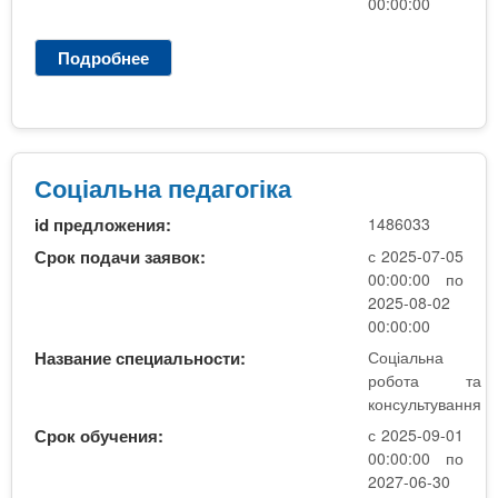
00:00:00
н
с
Подробнее
о
у
С
л
о
ь
ц
т
і
у
а
Соціальна педагогіка
в
л
а
id предложения:
1486033
ь
н
н
Срок подачи заявок:
с 2025-07-05
н
а
00:00:00 по
я
р
2025-08-02
о
00:00:00
б
Название специальности:
Соціальна
о
робота та
т
консультування
а
Срок обучения:
с 2025-09-01
т
00:00:00 по
а
2027-06-30
к