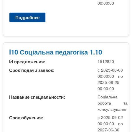
к
00:00:00
а
Подробнее
о
I
1
0
С
о
I10 Соціальна педагогіка 1.10
ц
id предложения:
1512820
і
а
Срок подачи заявок:
с 2025-08-08
л
00:00:00 по
ь
2025-08-25
н
00:00:00
а
Название специальности:
Соціальна
п
робота та
е
консультування
д
Срок обучения:
с 2025-09-02
а
00:00:00 по
г
2027-06-30