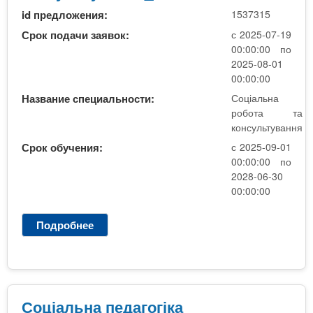
ь
id предложения:
1537315
н
а
Срок подачи заявок:
с 2025-07-19
п
00:00:00 по
е
2025-08-01
д
00:00:00
а
Название специальности:
Соціальна
г
робота та
о
консультування
г
Срок обучения:
с 2025-09-01
і
00:00:00 по
к
2028-06-30
а
00:00:00
Подробнее
о
С
о
ц
і
а
Соціальна педагогіка