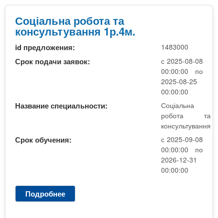
і
а
Соціальна робота та
л
консультування 1р.4м.
ь
id предложения:
1483000
н
а
Срок подачи заявок:
с 2025-08-08
р
00:00:00 по
о
2025-08-25
б
00:00:00
о
Название специальности:
Соціальна
т
робота та
а
консультування
т
Срок обучения:
с 2025-09-08
а
00:00:00 по
к
2026-12-31
о
00:00:00
н
с
Подробнее
о
у
С
л
о