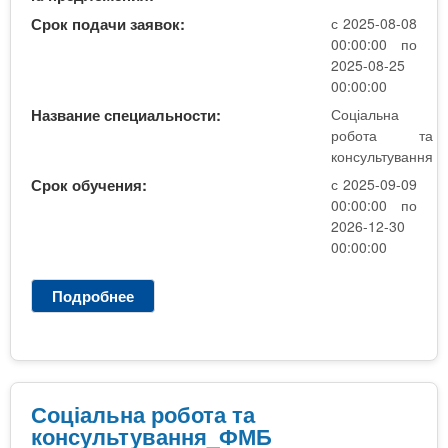
н
Срок подачи заявок:
с 2025-08-08
а
00:00:00 по
п
2025-08-25
е
00:00:00
д
Название специальности:
Соціальна
а
робота та
г
консультування
о
Срок обучения:
с 2025-09-09
г
00:00:00 по
і
2026-12-30
к
00:00:00
а
Подробнее
о
С
о
ц
і
а
Соціальна робота та
л
консультування_ФМБ