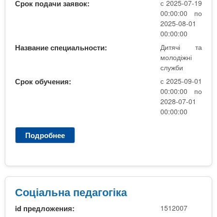
н
Срок подачи заявок:
с 2025-07-19
а
00:00:00 по
п
2025-08-01
е
00:00:00
д
Название специальности:
Дитячі та
а
молодіжні
г
служби
о
Срок обучения:
с 2025-09-01
г
00:00:00 по
і
2028-07-01
к
00:00:00
а
Подробнее
о
С
о
ц
і
а
Соціальна педагогіка
л
id предложения:
1512007
ь