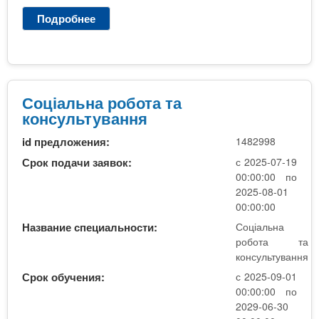
п
Подробнее
о
н
С
а
о
2
ц
к
і
у
а
Соціальна робота та
р
л
консультування
с
ь
,
id предложения:
1482998
н
н
а
Срок подачи заявок:
с 2025-07-19
е
р
00:00:00 по
б
о
2025-08-01
ю
б
00:00:00
д
о
Название специальности:
Соціальна
ж
т
робота та
е
а
консультування
т
т
Срок обучения:
с 2025-09-01
н
а
00:00:00 по
а
к
2029-06-30
)
о