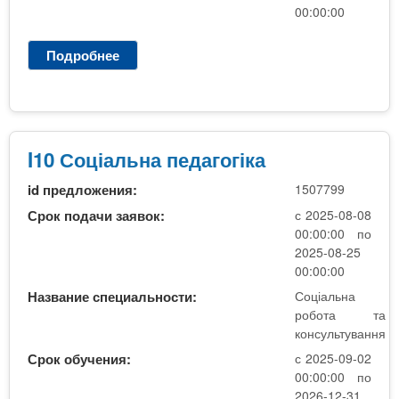
о
00:00:00
г
і
Подробнее
о
к
I
а
1
1
0
.
С
4
о
I10 Соціальна педагогіка
ц
id предложения:
1507799
і
а
Срок подачи заявок:
с 2025-08-08
л
00:00:00 по
ь
2025-08-25
н
00:00:00
а
Название специальности:
Соціальна
п
робота та
е
консультування
д
Срок обучения:
с 2025-09-02
а
00:00:00 по
г
2026-12-31