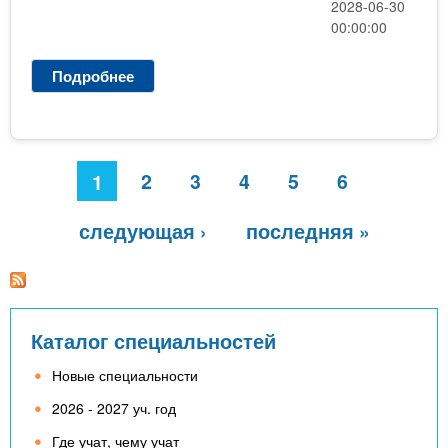
2028-06-30
о
00:00:00
г
і
Подробнее
о
к
I
а
1
2
0
,
С
1
С
2
3
4
5
6
1
о
0
т
ц
р
следующая ›
последняя »
і
а
а
н
л
и
ь
н
ц
Каталог специальностей
а
ы
п
Новые специальности
е
д
2026 - 2027 уч. год
а
Где учат, чему учат