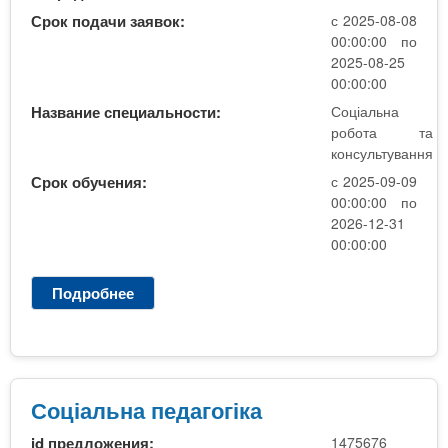
н
Срок подачи заявок:
с 2025-08-08
а
00:00:00 по
п
2025-08-25
е
00:00:00
д
Название специальности:
Соціальна
а
робота та
г
консультування
о
Срок обучения:
с 2025-09-09
г
00:00:00 по
і
2026-12-31
к
00:00:00
а
Подробнее
о
С
о
ц
і
а
Соціальна педагогіка
л
id предложения:
1475676
ь