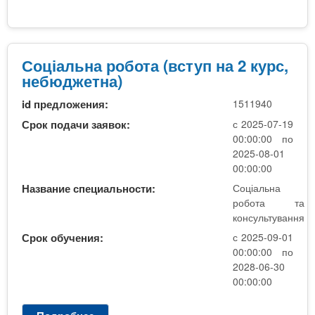
л
р
о
ь
.
ц
т
4
і
у
м
а
Соціальна робота (вступ на 2 курс,
в
.
л
небюджетна)
а
ь
н
id предложения:
1511940
н
н
а
Срок подачи заявок:
с 2025-07-19
я
р
00:00:00 по
1
о
2025-08-01
р
б
00:00:00
.
о
Название специальности:
Соціальна
4
т
робота та
м
а
консультування
.
(
Срок обучения:
с 2025-09-01
в
00:00:00 по
с
2028-06-30
т
00:00:00
у
п