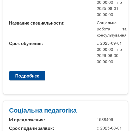
р
00:00:00 по
а
о
2025-08-01
б
б
00:00:00
а
о
Название специальности:
Соціальна
к
т
робота та
а
а
консультування
л
,
Срок обучения:
с 2025-09-01
а
2
00:00:00 по
в
к
2029-06-30
р
у
00:00:00
,
р
к
с
о
Подробнее
о
,
н
С
б
т
о
а
р
ц
к
а
і
а
к
а
Соціальна педагогіка
л
т
л
а
id предложения:
1538409
ь
в
н
Срок подачи заявок:
с 2025-08-01
р