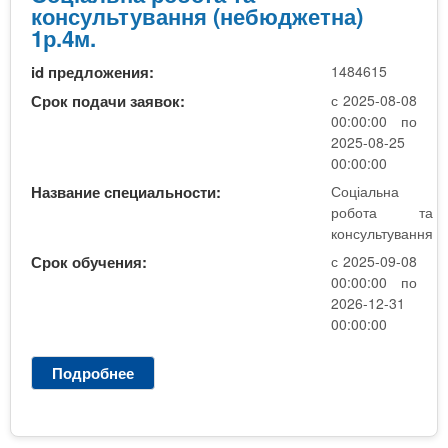
л
консультування (небюджетна)
в
ь
1р.4м.
а
н
н
id предложения:
1484615
а
н
п
Срок подачи заявок:
с 2025-08-08
я
е
00:00:00 по
_
д
2025-08-25
Ф
а
00:00:00
М
г
Название специальности:
Соціальна
Б
о
робота та
г
консультування
і
Срок обучения:
с 2025-09-08
к
00:00:00 по
а
2026-12-31
00:00:00
Подробнее
о
С
о
ц