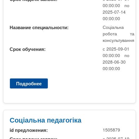
а
00:00:00 по
п
2025-07-14
е
00:00:00
д
Название специальности:
Соціальна
а
робота та
г
консультування
о
Срок обучения:
с 2025-09-01
г
00:00:00 по
і
2028-06-30
к
00:00:00
а
Подробнее
о
С
о
ц
і
а
Соціальна педагогіка
л
id предложения:
1505879
ь
н
с 2025-07-19