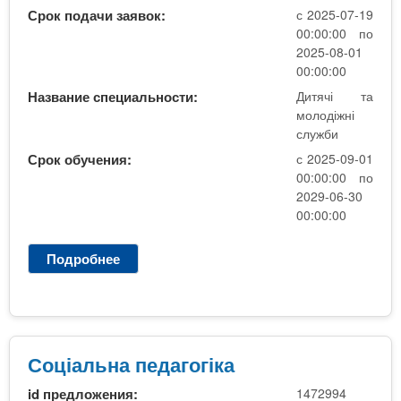
н
Срок подачи заявок:
с 2025-07-19
а
00:00:00 по
п
2025-08-01
е
00:00:00
д
Название специальности:
Дитячі та
а
молодіжні
г
служби
о
Срок обучения:
с 2025-09-01
г
00:00:00 по
і
2029-06-30
к
00:00:00
а
Подробнее
о
С
о
ц
і
а
Соціальна педагогіка
л
id предложения:
1472994
ь