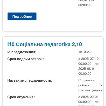
о
00:00:00
г
і
Подробнее
о
к
I
а
1
0
С
о
I10 Соціальна педагогіка 2,10
ц
id предложения:
1510352
і
а
Срок подачи заявок:
с 2025-07-19
л
00:00:00 по
ь
2025-08-01
н
00:00:00
а
Название специальности:
Соціальна
п
робота та
е
консультування
д
Срок обучения:
с 2025-09-01
а
00:00:00 по
г