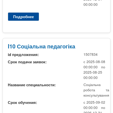
о
00:00:00
г
і
Подробнее
о
к
I
а
1
1
0
.
С
1
о
I10 Соціальна педагогіка
0
ц
id предложения:
1507834
і
а
Срок подачи заявок:
с 2025-08-08
л
00:00:00 по
ь
2025-08-25
н
00:00:00
а
Название специальности:
Соціальна
п
робота та
е
консультування
д
Срок обучения:
с 2025-09-02
а
00:00:00 по
г
2026-12-31