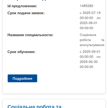
л
id предложения:
1485282
ь
н
Срок подачи заявок:
с 2025-07-19
а
00:00:00 по
р
2025-08-01
о
00:00:00
б
Название специальности:
Соціальна
о
робота та
т
консультування
а
Срок обучения:
с 2025-09-01
т
00:00:00 по
а
2029-06-30
к
00:00:00
о
н
Подробнее
о
с
С
у
о
л
ц
ь
і
т
а
Соціальна робота та
у