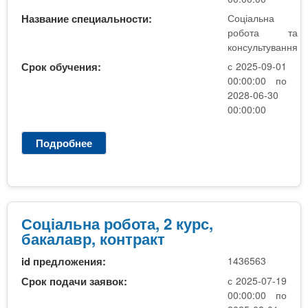
о
Название специальности:
Соціальна
т
робота та
а
консультування
,
Срок обучения:
с 2025-09-01
1
00:00:00 по
к
2028-06-30
у
00:00:00
р
с
Подробнее
о
,
С
м
о
а
ц
г
і
і
а
Соціальна робота, 2 курс,
с
л
бакалавр, контракт
т
ь
р
id предложения:
1436563
н
,
а
Срок подачи заявок:
с 2025-07-19
б
р
00:00:00 по
ю