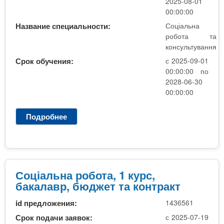
о
2025-08-01
д
б
00:00:00
ж
о
Название специальности:
Соціальна
е
т
робота та
т
а
консультування
т
,
Срок обучения:
с 2025-09-01
а
2
00:00:00 по
к
к
2028-06-30
о
у
00:00:00
н
р
т
с
р
Подробнее
о
,
а
С
б
к
о
а
т
ц
к
і
а
а
Соціальна робота, 1 курс,
л
л
бакалавр, бюджет та контракт
а
ь
в
id предложения:
1436561
н
р
а
Срок подачи заявок:
с 2025-07-19
н