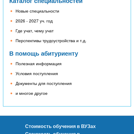
n
Каталог специальностей
MBA
р
х
ж
Новые специальности
з
t
а
Онлайн курсы
н
а
2026 - 2027 уч. год
и
в
s
Где учат, чему учат
ю
е
За рубежом
Перспективы трудоустройства и т.д.
.
д
В помощь абитуриенту
е
i
н
Полезная информация
и
Условия поступления
n
й
Документы для поступления
и многое другое
f
o
Стоимость обучения в ВУЗах
Стоимость обучения в