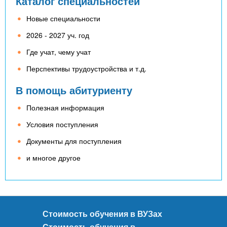
n
Каталог специальностей
MBA
р
х
ж
Новые специальности
з
t
а
Онлайн курсы
н
а
2026 - 2027 уч. год
и
в
s
Где учат, чему учат
ю
е
За рубежом
Перспективы трудоустройства и т.д.
.
д
В помощь абитуриенту
е
i
н
Полезная информация
и
Условия поступления
n
й
Документы для поступления
и многое другое
f
o
Стоимость обучения в ВУЗах
Стоимость обучения в