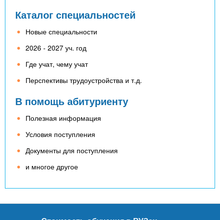
n
MBA
р
х
ж
Каталог специальностей
з
t
а
Онлайн курсы
Новые специальности
н
а
и
в
s
2026 - 2027 уч. год
ю
е
За рубежом
Где учат, чему учат
.
д
Перспективы трудоустройства и т.д.
е
В помощь абитуриенту
i
н
и
Полезная информация
n
й
Условия поступления
Документы для поступления
f
и многое другое
o