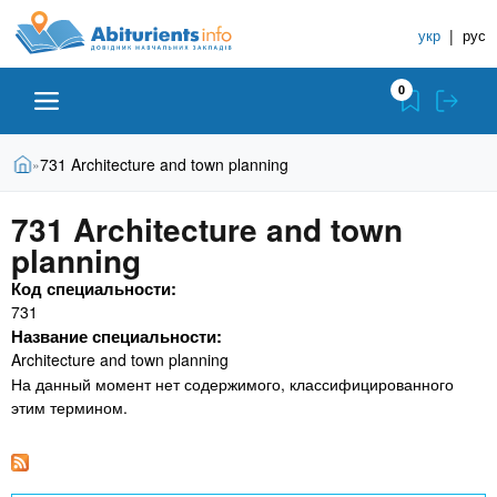
A
П
С
е
укр
|
рус
п
b
р
р
е
0
й
а
i
т
в
и
В
Абитуриенту
Главная
731 Architecture and town planning
»
о
к
t
ы
о
ч
з
731 Architecture and town
с
Вузы
д
н
u
н
planning
е
и
о
с
Код специальности:
в
к
Колледжи
r
ь
731
н
У
Название специальности:
о
ч
i
Architecture and town planning
м
Курсы
у
На данный момент нет содержимого, классифицированного
е
с
этим термином.
б
e
о
Частные школы
н
д
е
ы