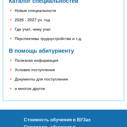
n
Каталог специальностей
MBA
р
х
ж
Новые специальности
з
t
а
Онлайн курсы
н
а
2026 - 2027 уч. год
и
в
s
Где учат, чему учат
ю
е
За рубежом
Перспективы трудоустройства и т.д.
.
д
В помощь абитуриенту
е
i
н
Полезная информация
и
Условия поступления
n
й
Документы для поступления
и многое другое
f
o
Стоимость обучения в ВУЗах
Стоимость обучения в