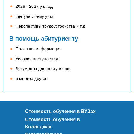
х
х
2026 - 2027 уч. год
о
в
в
Где учат, чему учат
и
а
щ
Перспективы трудоустройства и т.д.
н
о
н
В помощь абитуриенту
ї
я
о
т
Полезная информация
с
а
в
Условия поступления
с
і
п
Документы для поступления
т
о
и
и многое другое
р
т
у
з
а
Стоимость обучения в ВУЗах
к
Стоимость обучения в
л
Колледжах
а
д