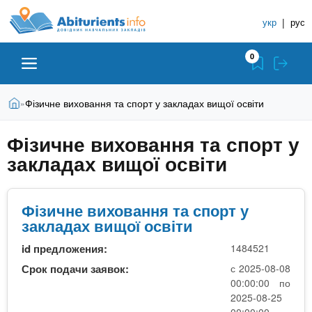
A
П
С
е
укр
|
рус
п
b
р
р
е
0
й
а
i
т
в
и
В
Абитуриенту
Главная
Фізичне виховання та спорт у закладах вищої освіти
»
о
к
t
ы
о
ч
з
Фізичне виховання та спорт у
с
Вузы
д
н
u
н
закладах вищої освіти
е
и
о
с
в
к
Колледжи
r
ь
н
У
Фізичне виховання та спорт у
о
закладах вищої освіти
ч
i
м
Курсы
у
е
id предложения:
1484521
с
б
e
Срок подачи заявок:
с 2025-08-08
о
Частные школы
н
00:00:00 по
д
2025-08-25
е
ы