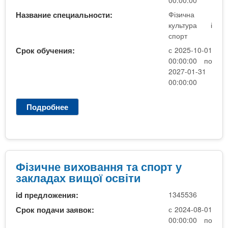
n
00:00:00
MBA
р
х
ж
Название специальности:
Фізична
з
t
а
культура і
Онлайн курсы
н
а
спорт
и
в
s
Срок обучения:
с 2025-10-01
ю
00:00:00 по
е
За рубежом
2027-01-31
.
д
00:00:00
е
i
н
Подробнее
о
Ф
и
і
n
й
з
и
f
ч
Фізичне виховання та спорт у
н
закладах вищої освіти
е
o
id предложения:
1345536
в
и
Срок подачи заявок:
с 2024-08-01
х
00:00:00 по