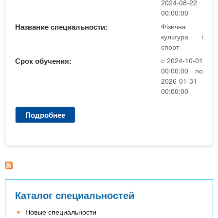
о
2024-08-22
в
00:00:00
а
Название специальности:
Фізична
н
культура і
н
спорт
я
Срок обучения:
с 2024-10-01
т
00:00:00 по
а
2026-01-31
с
00:00:00
п
о
Подробнее
о
р
Ф
т
і
у
з
з
и
а
ч
к
н
л
е
Каталог специальностей
а
в
д
и
Новые специальности
а