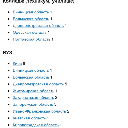
n
Колледж (техникум, училище)
MBA
р
х
ж
з
Винницкая область
1
t
а
Онлайн курсы
Волынская область
1
н
а
и
Днепропетровская область
1
в
s
ю
Одесская область
1
е
За рубежом
Полтавская область
1
.
д
е
ВУЗ
i
н
Киев
6
и
Винницкая область
1
n
й
Волынская область
1
Днепропетровская область
5
f
Житомирская область
1
Закарпатская область
2
Запорожская область
3
o
Ивано-Франковская область
2
Киевская область
1
Кировоградская область
1