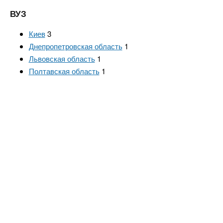
n
е
х
р
ВУЗ
з
t
ж
а
Киев
3
а
н
в
Днепропетровская область
1
s
и
Львовская область
1
е
ю
Полтавская область
1
д
.
е
н
i
и
й
n
f
o