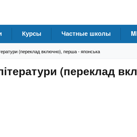
и
Курсы
Частные школы
M
ітератури (переклад включно), перша - японська
 літератури (переклад вк