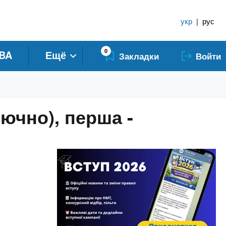
укр
|
рус
0
BA
Ещё
Закладки
Войти
лючно), перша -