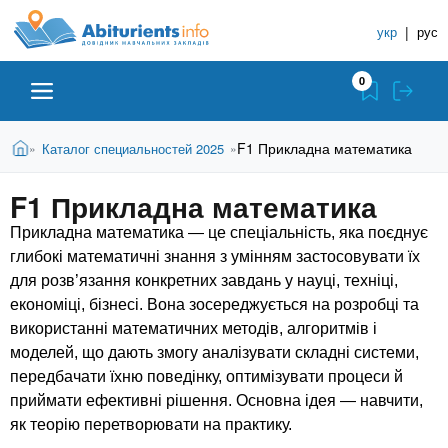
A
П
С
е
укр
|
рус
п
b
р
р
е
0
й
а
i
т
в
и
В
Абитуриенту
Главная
F1 Прикладна математика
Каталог специальностей 2025
»
»
о
к
t
ы
о
ч
з
F1 Прикладна математика
с
Вузы
д
н
u
н
е
Прикладна математика — це спеціальність, яка поєднує
и
о
с
глибокі математичні знання з умінням застосовувати їх
в
к
Колледжи
r
ь
для розв’язання конкретних завдань у науці, техніці,
н
У
о
економіці, бізнесі. Вона зосереджується на розробці та
ч
i
м
Курсы
використанні математичних методів, алгоритмів і
у
е
моделей, що дають змогу аналізувати складні системи,
с
б
передбачати їхню поведінку, оптимізувати процеси й
e
о
Частные школы
приймати ефективні рішення. Основна ідея — навчити,
н
д
як теорію перетворювати на практику.
е
ы