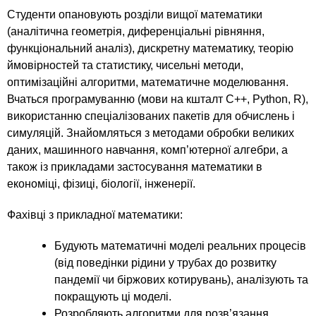
n
MBA
р
х
Студенти опановують розділи вищої математики
ж
з
t
а
(аналітична геометрія, диференціальні рівняння,
Онлайн курсы
н
а
функціональний аналіз), дискретну математику, теорію
и
ймовірностей та статистику, чисельні методи,
в
s
ю
оптимізаційні алгоритми, математичне моделювання.
е
За рубежом
Вчаться програмуванню (мови на кшталт C++, Python, R),
.
д
використанню спеціалізованих пакетів для обчислень і
е
симуляцій. Знайомляться з методами обробки великих
i
н
даних, машинного навчання, комп’ютерної алгебри, а
и
також із прикладами застосування математики в
n
економіці, фізиці, біології, інженерії.
й
Фахівці з прикладної математики:
f
Будують математичні моделі реальних процесів
o
(від поведінки рідини у трубах до розвитку
пандемії чи біржових котирувань), аналізують та
покращують ці моделі.
Розробляють алгоритми для розв’язання