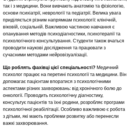
n
MBA
р
х
так і з медицини. Вони вивчають анатомію та фізіологію,
ж
з
t
а
основи психіатрії, неврології та педіатрії. Велика увага
Онлайн курсы
н
а
приділяється різним напрямкам психології: клінічній,
и
віковій, соціальній. Важливою частиною навчання є
в
s
ю
опанування методів психодіагностики, психотерапії та
е
За рубежом
психологічного консультування. Студенти також вчаться
.
д
проводити наукові дослідження та працювати з
е
сучасними методами нейровізуалізації.
i
н
Що роблять фахівці цієї спеціальності?
Медичний
и
психолог працює на перетині психології та медицини. Він
n
й
допомагає пацієнтам впоратися з психологічними
аспектами різних захворювань: від хронічного болю до
f
онкології. Проводить психологічну діагностику,
консультує пацієнтів та їхні родини, розробляє програми
o
психологічної реабілітації. Особливо важливою є робота
з дітьми, які мають проблеми розвитку або перенесли
важкі захворювання.