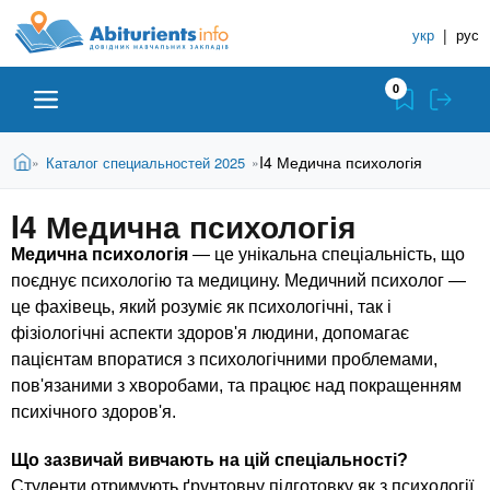
A
П
С
е
укр
|
рус
п
b
р
р
е
0
й
а
i
т
в
и
В
Абитуриенту
Главная
I4 Медична психологія
Каталог специальностей 2025
»
»
о
к
t
ы
о
ч
з
I4 Медична психологія
с
Вузы
д
н
u
н
е
Медична психологія
— це унікальна спеціальність, що
и
о
с
поєднує психологію та медицину. Медичний психолог —
в
к
Колледжи
r
ь
це фахівець, який розуміє як психологічні, так і
н
У
о
фізіологічні аспекти здоров'я людини, допомагає
ч
i
м
Курсы
пацієнтам впоратися з психологічними проблемами,
у
е
пов'язаними з хворобами, та працює над покращенням
с
б
психічного здоров'я.
e
о
Частные школы
н
д
Що зазвичай вивчають на цій спеціальності?
е
ы
Студенти отримують ґрунтовну підготовку як з психології,