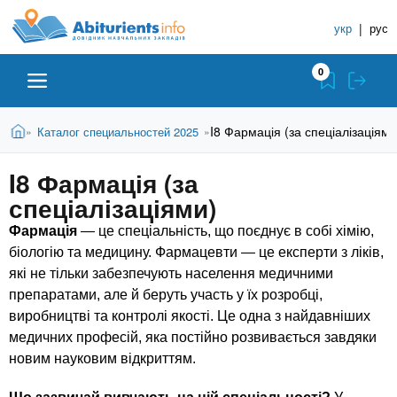
A
П
С
е
укр
|
рус
п
b
р
р
е
0
й
а
i
т
в
и
В
Абитуриенту
Главная
I8 Фармація (за спеціалізаціями
Каталог специальностей 2025
»
»
о
к
t
ы
о
ч
з
I8 Фармація (за
с
Вузы
д
н
u
н
спеціалізаціями)
е
и
о
с
в
Фармація
— це спеціальність, що поєднує в собі хімію,
к
Колледжи
r
ь
н
біологію та медицину. Фармацевти — це експерти з ліків,
У
о
які не тільки забезпечують населення медичними
ч
i
м
Курсы
препаратами, але й беруть участь у їх розробці,
у
е
виробництві та контролі якості. Це одна з найдавніших
с
б
e
медичних професій, яка постійно розвивається завдяки
о
Частные школы
н
новим науковим відкриттям.
д
е
ы