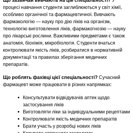
n
MBA
Що зазвичай вивчають на цій спеціальності?
У
р
х
ж
процесі навчання студенти заглиблюються у світ хімії,
з
t
а
особливо органічної та фармацевтичної. Вивчають
Онлайн курсы
н
а
фармакологію — науку про дію ліків на організм,
и
в
s
технологію виготовлення ліків, фармакогнозію — науку
ю
про лікарські рослини. Важливими предметами є також
е
За рубежом
анатомія, біохімія, мікробіологія. Студенти вчаться
.
д
контролювати якість ліків, розбиратися в нормативній
е
документації та правилах зберігання медичних
i
н
препаратів.
и
n
Що роблять фахівці цієї спеціальності?
Сучасний
й
фармацевт може працювати в різних напрямках:
f
Консультувати відвідувачів аптек щодо
застосування ліків
o
Виготовляти ліки за індивідуальними рецептами
Контролювати якість медичних препаратів
Брати участь у розробці нових ліків