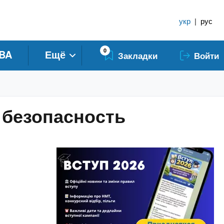
укр
|
рус
0
BA
Ещё
Закладки
Войти
 безопасность