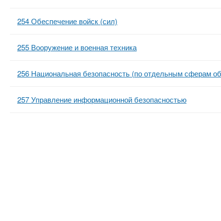
n
е
х
р
з
t
254 Обеспечение войск (сил)
ж
а
а
н
в
255 Вооружение и военная техника
s
и
е
ю
д
256 Национальная безопасность (по отдельным сферам об
.
е
257 Управление информационной безопасностью
н
i
и
й
n
f
o