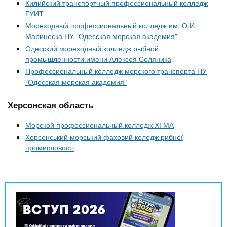
Килийский транспортный профессиональный колледж
ГУИТ
Мореходный профессиональный колледж им. О.И.
Маринеска НУ "Одесская морская академия"
Одесский мореходный колледж рыбной
промышленности имени Алексея Соляника
Профессиональный колледж морского транспорта НУ
"Одесская морская академия"
Херсонская область
Морской профессиональный колледж ХГМА
Херсонський морський фаховий коледж рибної
промисловості