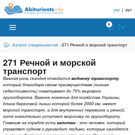
A
П
С
е
укр
|
рус
п
b
р
р
е
0
й
а
i
т
в
и
В
Абитуриенту
Главная
271 Речной и морской транспорт
Каталог специальностей
»
»
о
к
t
ы
о
ч
з
271 Речной и морской
с
Вузы
д
н
u
н
транспорт
е
и
о
с
Важная роль сегодня отводится
водному транспорту
,
в
к
Колледжи
r
ь
который благодаря своим преимуществам (низкая
н
У
себестоимость) охватывает до 70% мирового
о
ч
грузооборота. Важное значение для хозяйства Украины,
i
м
Курсы
длина береговой линии которой более 2000 км, имеет
у
е
морской транспорт, а для внутренних перевозок и речной,
с
б
e
хотя значительно уступает морскому по грузообороту.
о
Частные школы
н
Главным на корабле есть
капитан
- это человек, который
д
управляет судном и руководит людьми, которые находятся
е
ы