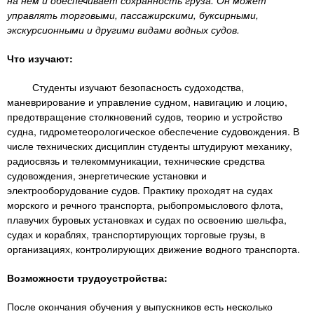
n
на нем и обеспечивает сохранность груза. Он может
MBA
р
х
управлять торговыми, пассажирскими, буксирными,
ж
з
t
экскурсионными и другими видами водных судов.
а
Онлайн курсы
н
а
Что изучают:
и
в
s
ю
е
За рубежом
Студенты изучают безопасность судоходства,
маневрирование и управление судном, навигацию и лоцию,
.
д
предотвращение столкновений судов, теорию и устройство
е
судна, гидрометеорологическое обеспечение судовождения. В
i
н
числе технических дисциплин студенты штудируют механику,
радиосвязь и телекоммуникации, технические средства
и
судовождения, энергетические установки и
n
й
электрооборудование судов. Практику проходят на судах
морского и речного транспорта, рыбопромыслового флота,
плавучих буровых установках и судах по освоению шельфа,
f
судах и кораблях, транспортирующих торговые грузы, в
организациях, контролирующих движение водного транспорта.
o
Возможности трудоустройства:
После окончания обучения у выпускников есть несколько