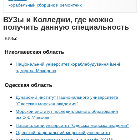
корабельный сборщик и ремонтник
ВУЗы и Колледжи, где можно
получить данную специальность
ВУЗы:
Николаевская область
Національний університет кораблебудування імені
адмірала Макарова
Одесская область
Дунайский институт Национального университета
"Одесская морская академия"
Морской институт последипломного образования
им.Ф.Ф.Ушакова
Національний університет "Одеська морська академія"
Одеський національний морський університет
Херсонська державна морська академія, ХДМА