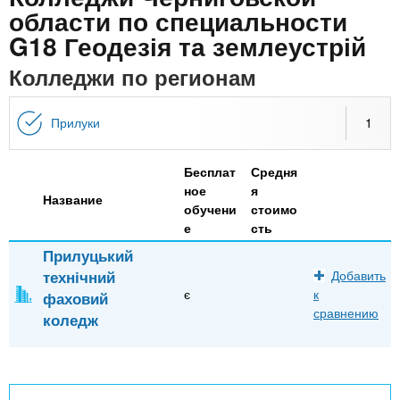
n
MBA
р
х
области по специальности
ж
з
G18 Геодезія та землеустрій
t
а
Онлайн курсы
н
а
Колледжи по регионам
и
в
s
ю
е
За рубежом
Прилуки
1
.
д
е
Бесплат
Средня
i
н
ное
я
Название
обучени
стоимо
и
е
сть
n
й
Прилуцький
технічний
Добавить
f
є
к
фаховий
сравнению
коледж
o