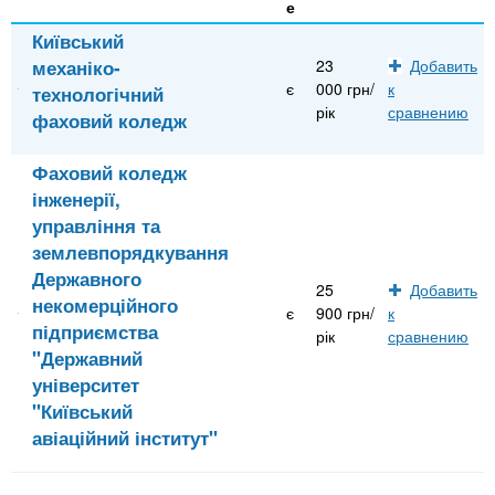
е
Київський
механіко-
23
Добавить
є
000 грн/
к
технологічний
рік
сравнению
фаховий коледж
Фаховий коледж
інженерії,
управління та
землевпорядкування
Державного
25
Добавить
некомерційного
є
900 грн/
к
підприємства
рік
сравнению
"Державний
університет
"Київський
авіаційний інститут"