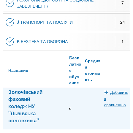
7
ЗАБЕЗПЕЧЕННЯ
J ТРАНСПОРТ ТА ПОСЛУГИ
24
K БЕЗПЕКА ТА ОБОРОНА
1
Бесп
Средня
латно
я
Название
е
стоимо
обуч
сть
ение
Золочівський
Добавить
фаховий
к
сравнению
коледж НУ
є
"Львівська
політехніка"