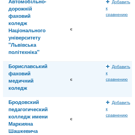
Автомобільно-
Добавить
дорожній
к
сравнению
фаховий
коледж
є
Національного
університету
"Львівська
політехніка"
Бориславський
Добавить
фаховий
к
є
сравнению
медичний
коледж
Бродовский
Добавить
педагогический
к
сравнению
колледж имени
є
Маркияна
Шашкевича