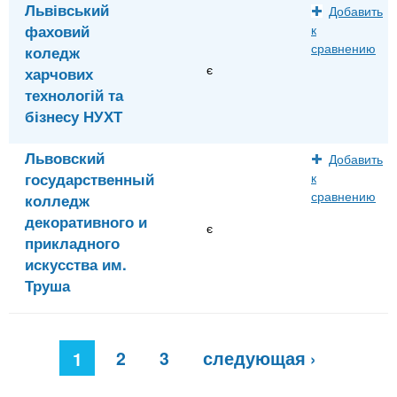
Львівський
Добавить
фаховий
к
сравнению
коледж
є
харчових
технологій та
бізнесу НУХТ
Львовский
Добавить
государственный
к
сравнению
колледж
декоративного и
є
прикладного
искусства им.
Труша
С
2
3
следующая ›
т
1
р