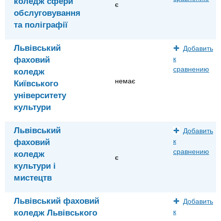
коледж сфери
є
обслуговування
та поліграфії
Львівський
Добавить
фаховий
к
сравнению
коледж
немає
Київського
університету
культури
Львівський
Добавить
фаховий
к
сравнению
коледж
є
культури і
мистецтв
Львівський фаховий
Добавить
коледж Львівського
к