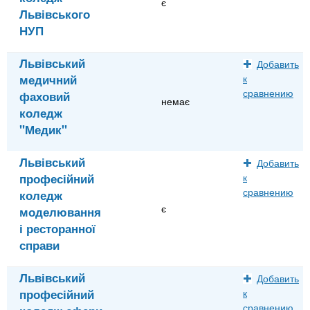
є
Львівського
НУП
Львівський
Добавить
медичний
к
сравнению
фаховий
немає
коледж
"Медик"
Львівський
Добавить
професійний
к
сравнению
коледж
є
моделювання
і ресторанної
справи
Львівський
Добавить
професійний
к
сравнению