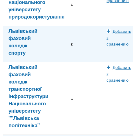
сравнению
національного
є
університету
природокористування
Львівський
Добавить
фаховий
к
є
сравнению
коледж
спорту
Львівський
Добавить
фаховий
к
сравнению
коледж
транспортної
інфраструктури
є
Національного
університету
""Львівська
політехніка"