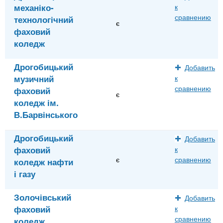
механіко-
к
сравнению
технологічний
є
фаховий
коледж
Дрогобицький
Добавить
музичний
к
сравнению
фаховий
є
коледж ім.
В.Барвінського
Дрогобицький
Добавить
фаховий
к
є
сравнению
коледж нафти
і газу
Золочівський
Добавить
фаховий
к
сравнению
коледж