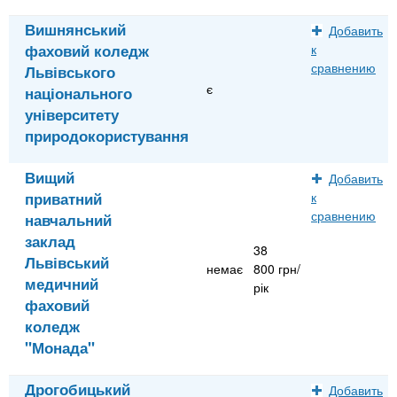
Вишнянський
Добавить
фаховий коледж
к
сравнению
Львівського
є
національного
університету
природокористування
Вищий
Добавить
приватний
к
сравнению
навчальний
заклад
38
Львівський
немає
800 грн/
медичний
рік
фаховий
коледж
"Монада"
Дрогобицький
Добавить