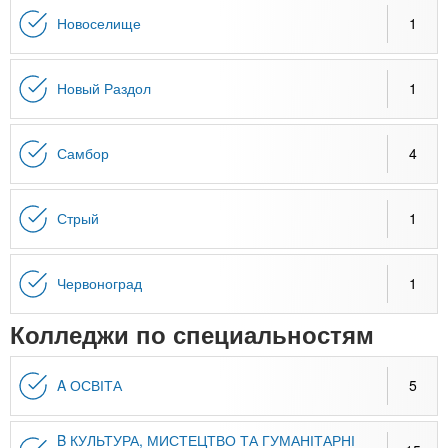
Новоселище
1
Новый Раздол
1
Самбор
4
Стрый
1
Червоноград
1
Колледжи по специальностям
A ОСВІТА
5
B КУЛЬТУРА, МИСТЕЦТВО ТА ГУМАНІТАРНІ