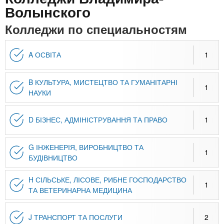
n
MBA
р
х
Волынского
ж
з
t
а
Колледжи по специальностям
Онлайн курсы
н
а
и
в
s
ю
A ОСВІТА
1
е
За рубежом
.
д
B КУЛЬТУРА, МИСТЕЦТВО ТА ГУМАНІТАРНІ
1
е
НАУКИ
i
н
и
D БІЗНЕС, АДМІНІСТРУВАННЯ ТА ПРАВО
1
n
й
G ІНЖЕНЕРІЯ, ВИРОБНИЦТВО ТА
1
БУДІВНИЦТВО
f
H СІЛЬСЬКЕ, ЛІСОВЕ, РИБНЕ ГОСПОДАРСТВО
1
o
ТА ВЕТЕРИНАРНА МЕДИЦИНА
J ТРАНСПОРТ ТА ПОСЛУГИ
2