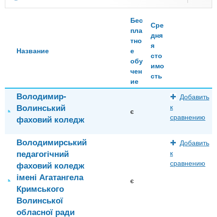
Бес
Сре
пла
дня
тно
я
Название
е
сто
обу
имо
чен
сть
ие
Володимир-
Добавить
Волинський
к
є
сравнению
фаховий коледж
Володимирський
Добавить
педагогічний
к
сравнению
фаховий коледж
імені Агатангела
є
Кримського
Волинської
обласної ради