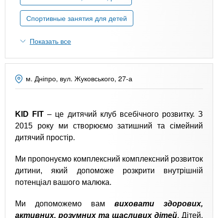
n
MBA
р
х
ж
Спортивные занятия для детей
з
t
а
Онлайн курсы
н
а
Показать все
и
в
s
ю
е
За рубежом
.
д
м. Дніпро, вул. Жуковського, 27-а
е
i
н
и
KID FIT
– це дитячий клуб всебічного розвитку. З
2015 року ми створюємо затишний та сімейний
n
й
дитячий простір.
f
Ми пропонуємо комплексний комплексний розвиток
дитини, який допоможе розкрити внутрішній
o
потенціал вашого малюка.
Ми допоможемо вам
виховати здорових,
активних, розумних та щасливих дітей
. Дітей,