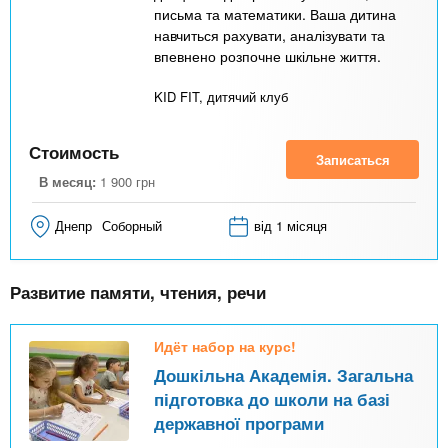
к
письма та математики. Ваша дитина
л
навчиться рахувати, аналізувати та
впевнено розпочне шкільне життя.
а
д
KID FIT, дитячий клуб
к
Стоимость
а
Записаться
)
В месяц:
1 900
грн
Днепр
Соборный
від 1 місяця
Развитие памяти, чтения, речи
Идёт набор на курс!
Дошкільна Академія. Загальна
підготовка до школи на базі
державної програми