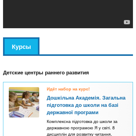
v
Курсы
(
k
а
l
к
Детские центры раннего развития
т
и
Идёт набор на курс!
в
Дошкільна Академія. Загальна
н
підготовка до школи на базі
а
державної програми
я
Комплексна підготовка до школи за
в
державною програмою Я у світі. 8
дисциплін для розвитку читання,