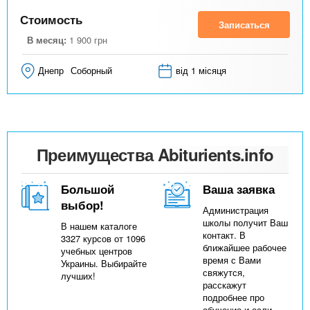
Стоимость
Записаться
В месяц:
1 900
грн
Днепр
Соборный
від 1 місяця
Преимущества Abiturients.info
Большой
Ваша заявка
выбор!
Администрация
школы получит Ваш
В нашем каталоге
контакт. В
3327 курсов от 1096
ближайшее рабочее
учебных центров
время с Вами
Украины. Выбирайте
свяжутся,
лучших!
расскажут
подробнее про
обучение и если