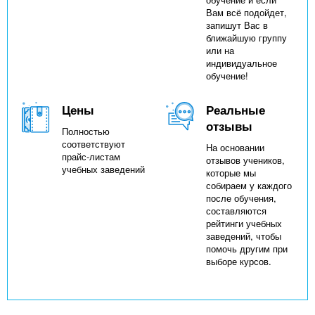
Вам всё подойдет,
запишут Вас в
ближайшую группу
или на
индивидуальное
обучение!
Цены
Реальные
отзывы
Полностью
соответствуют
На основании
прайс-листам
отзывов учеников,
учебных заведений
которые мы
собираем у каждого
после обучения,
составляются
рейтинги учебных
заведений, чтобы
помочь другим при
выборе курсов.