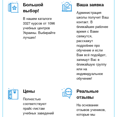
Большой
Ваша заявка
выбор!
Администрация
школы получит Ваш
В нашем каталоге
контакт. В
3327 курсов от 1096
ближайшее рабочее
учебных центров
время с Вами
Украины. Выбирайте
свяжутся,
лучших!
расскажут
подробнее про
обучение и если
Вам всё подойдет,
запишут Вас в
ближайшую группу
или на
индивидуальное
обучение!
Цены
Реальные
отзывы
Полностью
соответствуют
На основании
прайс-листам
отзывов учеников,
учебных заведений
которые мы