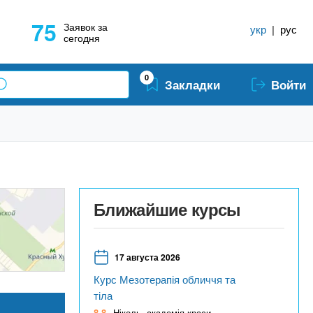
75
Заявок за
укр
|
рус
сегодня
0
Закладки
Войти
Ближайшие курсы
17 августа 2026
Курс Мезотерапія обличчя та
тіла
8,8
Ніколь, академія краси