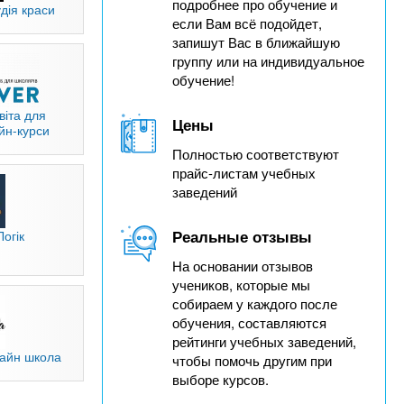
подробнее про обучение и
дія краси
если Вам всё подойдет,
запишут Вас в ближайшую
группу или на индивидуальное
обучение!
світа для
Цены
йн-курси
Полностью соответствуют
прайс-листам учебных
заведений
Реальные отзывы
огік
На основании отзывов
учеников, которые мы
собираем у каждого после
обучения, составляются
рейтинги учебных заведений,
лайн школа
чтобы помочь другим при
выборе курсов.