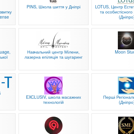
PINS, Школа шиття у Дніпрі
LOTUS, Центр Естет
звитку
та особистісного
Sense
(Дніпро
uage,
Навчальний центр Мілени,
Moon Stu
ької
лазерна епіляція та шугаринг
S
EXCLUSIV, школа масажних
Перші Регіональ
технологій
(Дніпро