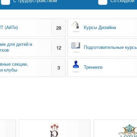
С трудоустройством
Со скидкой
IT (АйТи)
Курсы Дизайна
28
ие для детей и
Подготовительные курс
12
тков
вные секции,
Тренинги
3
и клубы