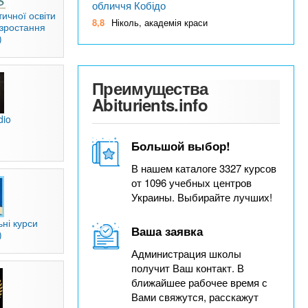
обличчя Кобідо
ичної освіти
8,8
Ніколь, академія краси
 зростання
)
Преимущества
Abiturients.info
dio
Большой выбор!
В нашем каталоге 3327 курсов
от 1096 учебных центров
Украины. Выбирайте лучших!
ні курси
Ваша заявка
)
Администрация школы
получит Ваш контакт. В
ближайшее рабочее время с
Вами свяжутся, расскажут