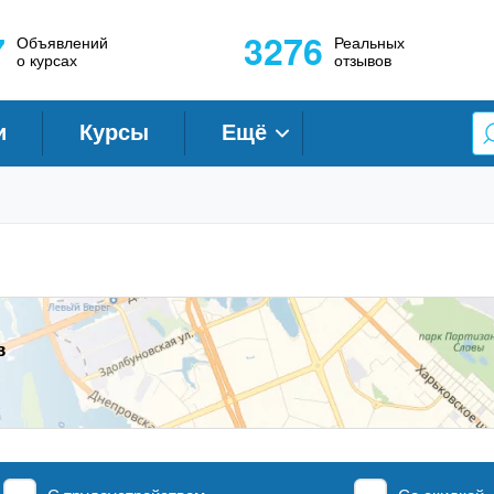
7
3276
Объявлений
Реальных
о курсах
отзывов
и
Курсы
Ещё
в