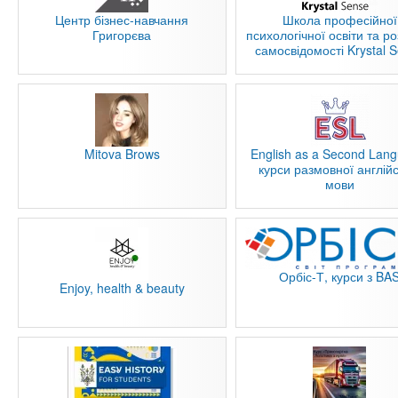
Центр бізнес-навчання
Школа професійної
Григорєва
психологічної освіти та ро
самосвідомості Krystal 
Mitova Brows
English as a Second Lang
курси размовної англійс
мови
Орбіс-Т, курси з BA
Enjoy, health & beauty