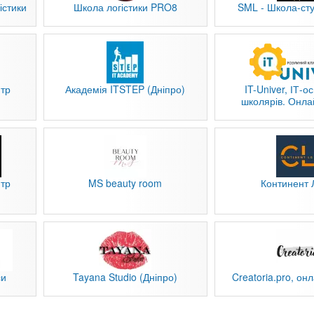
істики
Школа логістики PRO8
SML - Школа-сту
нтр
Академія ITSTEP (Дніпро)
IT-Univer, ІТ-о
школярів. Онла
MS beauty room
Континент Л
нтр
си
Tayana Studio (Дніпро)
Creatoria.pro, он