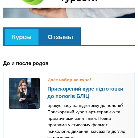
v
Курсы
(
Отзывы
k
а
l
к
До и после родов
т
и
Идёт набор на курс!
в
Прискорений курс підготовки
н
до пологів БЛІЦ
а
Бракує часу на підготовку до пологів?
я
Прискорений курс з арт-терапією та
практичними заняттями. Повна
в
програма у стислому форматі:
к
психологія, дихання, масажі та догляд
за немовлям.