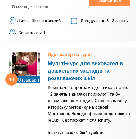
В месяц:
9 200
грн
Львов
Шевченковский
15 модулів по 8-12 занять
Записалось:
1
Идёт набор на курс!
Мульті-курс для вихователів
дошкільних закладів та
розвиваючих шкіл
10
Отзывы:
1
Комплексна програма для вихователів:
12 занять з дитячої психології та 8+
розвиваючих методик. Створіть власну
авторську методику на основі
Монтесорі, Вальдорфської педагогіки та
інших. Сертифікат після іспиту.
Інститут професійної турботи