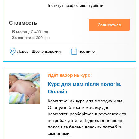
Інститут професійної турботи
Стоимость
Записаться
В месяц:
2 400
грн
За занятие:
300
грн
Львов
Шевченковский
постійно
Идёт набор на курс!
Курс для мам після пологів.
Онлайн
Комплексний курс для молодих мам.
Опануйте 5 технік масажу для
немовлят, розберіться в рефлексах та
потребах дитини. Відновлення після
пологів та баланс власних потреб із
сімейними.