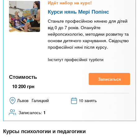
Идёт набор на курс!
Курси нянь Мері Попінс
Станьте професійною нянею для дітей
від 0 до 7 років. Опануйте
нейропсихологію, методики розвитку та
основи дитячого харчування. Свідоцтво
професійної няні після курсу.
Інститут професійної турботи
Стоимость
Записаться
10 200
грн
Львов
Галицкий
10 занять
Записалось:
1
Курсы психологии и педагогики