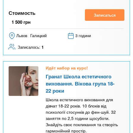
Стоимость
Записаться
1 500
грн
Львов
Галицкий
3 години
Записалось:
1
Идёт набор на курс!
Гранат Школа естетичного
виховання. Вікова група 18-
22 роки
Школа естетичного виховання для
дівчат 18-22 років. 10 блоків від
психології стосунків до фен-шуй. 32
заняття по 2,5 години щосуботи.
Знайдіть своє покликання та створіть
гармонійний простір.