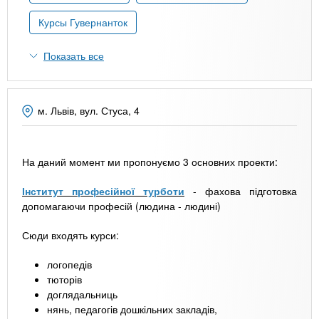
n
MBA
р
х
ж
Курсы Гувернанток
з
t
а
Онлайн курсы
н
а
Показать все
и
в
s
ю
е
За рубежом
.
д
м. Львів, вул. Стуса, 4
е
i
н
На даний момент ми пропонуємо 3 основних проекти:
и
n
й
Інститут професійної турботи
- фахова підготовка
допомагаючи професій (людина - людині)
f
Сюди входять курси:
o
логопедів
тюторів
доглядальниць
нянь, педагогів дошкільних закладів,