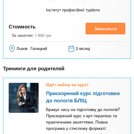
Інститут професійної турботи
Стоимость
Записаться
За занятие:
1 600
грн
Львов
Галицкий
2 місяці
Тренинги для родителей
Идёт набор на курс!
Прискорений курс підготовки
до пологів БЛІЦ
Бракує часу на підготовку до пологів?
Прискорений курс з арт-терапією та
практичними заняттями. Повна
програма у стислому форматі: