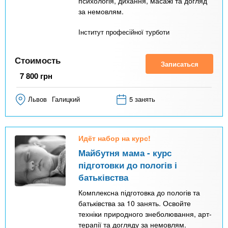
психологія, дихання, масажі та догляд
за немовлям.
Інститут професійної турботи
Стоимость
Записаться
7 800
грн
Львов
Галицкий
5 занять
Идёт набор на курс!
Майбутня мама - курс
підготовки до пологів і
батьківства
Комплексна підготовка до пологів та
батьківства за 10 занять. Освойте
техніки природного знеболювання, арт-
терапії та догляду за немовлям.