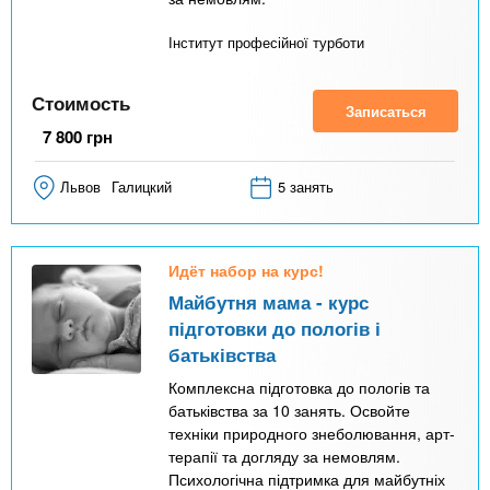
л
а
Інститут професійної турботи
д
к
Стоимость
Записаться
а
7 800
грн
)
Львов
Галицкий
5 занять
Идёт набор на курс!
Майбутня мама - курс
підготовки до пологів і
батьківства
Комплексна підготовка до пологів та
батьківства за 10 занять. Освойте
техніки природного знеболювання, арт-
терапії та догляду за немовлям.
Психологічна підтримка для майбутніх