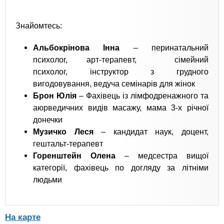
Знайомтесь:
Альбокрінова Інна
– перинатальний
психолог, арт-терапевт, сімейний
психолог, інструктор з грудного
вигодовування, ведуча семінарів для жінок
Брон Юлія
– Фахівець із лімфодренажного та
аюрведичних видів масажу, мама 3-х річної
донечки
Музичко Леся
– кандидат наук, доцент,
гештальт-терапевт
Горенштейн Олена
– медсестра вищої
категорії, фахівець по догляду за літніми
людьми
На карте