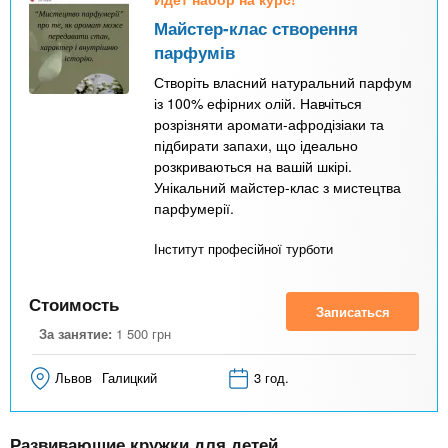
Майстер-клас створення
парфумів
Створіть власний натуральний парфум
із 100% ефірних олій. Навчіться
розрізняти аромати-афродізіаки та
підбирати запахи, що ідеально
розкриваються на вашій шкірі.
Унікальний майстер-клас з мистецтва
парфумерії.
Інститут професійної турботи
Стоимость
Записаться
За занятие:
1 500
грн
Львов
Галицкий
3 год.
Развивающие кружки для детей