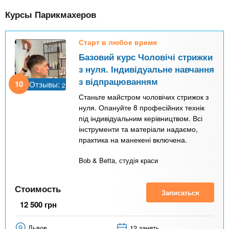
к
Курсы Парикмахеров
т
и
Старт в любое время
в
Базовий курс Чоловічі стрижки
н
з нуля. Індивідуальне навчання
а
з відпрацюванням
10
Отзывы:
2
я
Станьте майстром чоловічих стрижок з
в
нуля. Опануйте 8 професійних технік
під індивідуальним керівництвом. Всі
к
інструменти та матеріали надаємо,
л
практика на манекені включена.
а
Bob & Betta, студія краси
д
к
Стоимость
Записаться
а
12 500
грн
)
Львов
12 занять