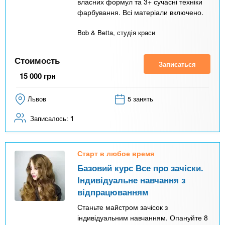
власних формул та 3+ сучасні техніки
фарбування. Всі матеріали включено.
Bob & Betta, студія краси
Стоимость
Записаться
15 000
грн
Львов
5 занять
Записалось:
1
Старт в любое время
Базовий курс Все про зачіски.
Індивідуальне навчання з
відпрацюванням
Станьте майстром зачісок з
індивідуальним навчанням. Опануйте 8