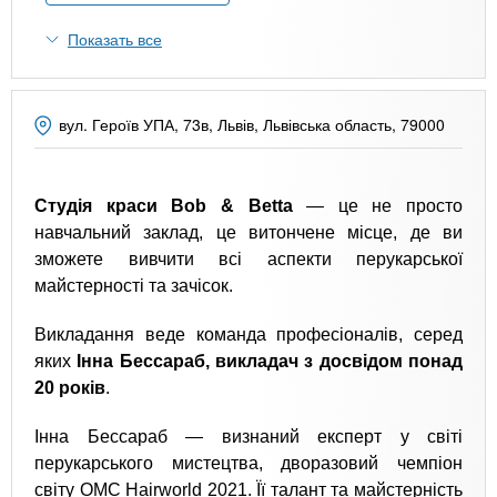
n
MBA
р
х
ж
Показать все
з
t
а
Онлайн курсы
н
а
и
в
s
ю
вул. Героїв УПА, 73в, Львів, Львівська область, 79000
е
За рубежом
.
д
е
Студія краси Bob & Betta
— це не просто
i
н
навчальний заклад, це витончене місце, де ви
и
зможете вивчити всі аспекти перукарської
майстерності та зачісок.
n
й
Викладання веде команда професіоналів, серед
f
яких
Інна Бессараб, викладач з досвідом понад
20 років
.
o
Інна Бессараб — визнаний експерт у світі
перукарського мистецтва, дворазовий чемпіон
світу OMC Hairworld 2021. Її талант та майстерність