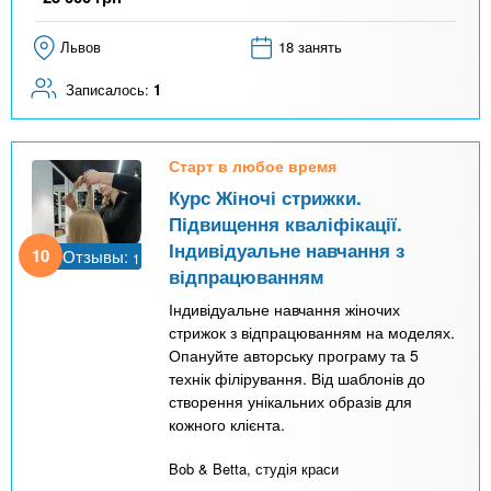
Львов
18 занять
Записалось:
1
Старт в любое время
Курс Жіночі стрижки.
Підвищення кваліфікації.
Індивідуальне навчання з
10
Отзывы:
1
відпрацюванням
Індивідуальне навчання жіночих
стрижок з відпрацюванням на моделях.
Опануйте авторську програму та 5
технік філірування. Від шаблонів до
створення унікальних образів для
кожного клієнта.
Bob & Betta, студія краси