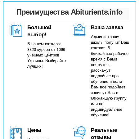
Преимущества Abiturients.info
Большой
Ваша заявка
выбор!
Администрация
школы получит Ваш
В нашем каталоге
контакт. В
3320 курсов от 1096
ближайшее рабочее
учебных центров
время с Вами
Украины. Выбирайте
свяжутся,
лучших!
расскажут
подробнее про
обучение и если
Вам всё подойдет,
запишут Вас в
ближайшую группу
или на
индивидуальное
обучение!
Цены
Реальные
отзывы