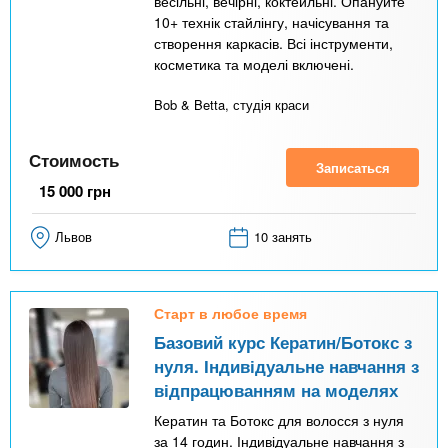
весільні, вечірні, коктейльні. Опануйте
10+ технік стайлінгу, начісування та
створення каркасів. Всі інструменти,
косметика та моделі включені.
Bob & Betta, студія краси
Стоимость
Записаться
15 000
грн
Львов
10 занять
Старт в любое время
Базовий курс Кератин/Ботокс з
нуля. Індивідуальне навчання з
відпрацюванням на моделях
Кератин та Ботокс для волосся з нуля
за 14 годин. Індивідуальне навчання з