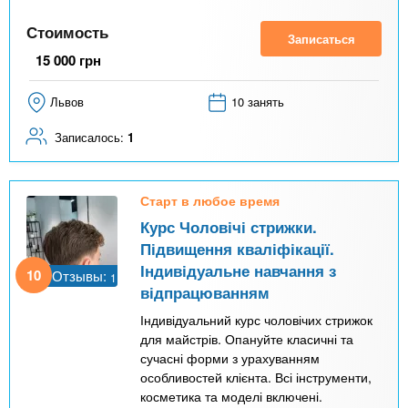
Стоимость
Записаться
15 000
грн
Львов
10 занять
Записалось:
1
Старт в любое время
Курс Чоловічі стрижки.
Підвищення кваліфікації.
Індивідуальне навчання з
10
Отзывы:
1
відпрацюванням
Індивідуальний курс чоловічих стрижок
для майстрів. Опануйте класичні та
сучасні форми з урахуванням
особливостей клієнта. Всі інструменти,
косметика та моделі включені.