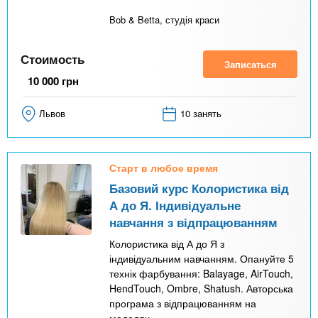
Bob & Betta, студія краси
Стоимость
Записаться
10 000
грн
Львов
10 занять
Старт в любое время
Базовий курс Колористика від
А до Я. Індивідуальне
навчання з відпрацюванням
Колористика від А до Я з
індивідуальним навчанням. Опануйте 5
технік фарбування: Balayage, AirTouch,
HendTouch, Ombre, Shatush. Авторська
програма з відпрацюванням на
моделях.