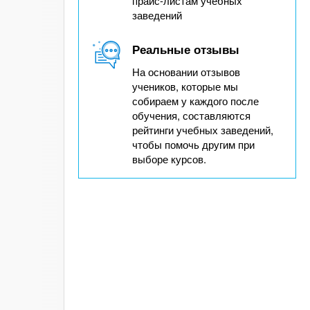
прайс-листам учебных
заведений
Реальные отзывы
На основании отзывов
учеников, которые мы
собираем у каждого после
обучения, составляются
рейтинги учебных заведений,
чтобы помочь другим при
выборе курсов.