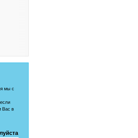
я мы с
 если
 Вас в
луйста