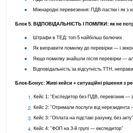
Міжнародні перевезення: ПДВ-пастки і як з н
Блок 5. ВІДПОВІДАЛЬНІСТЬ І ПОМІЛКИ: як не по
Штрафи в ТЕД: топ-5 найбільш болючих
Як виправити помилку до перевірки — і зек
Якщо помилку знайшли після перевірки — ал
Відповідальність за відсутність ТТН, неправ
Блок-Бонус: Живі кейси + ситуаційні рішення з р
Кейс 1: "Експедитор без ПДВ, перевізник — 
Кейс 2: "Отримали послуги від нерезидента
Кейс 3: "Оплата на підставі рахунку, без акту
Кейс 4: "ФОП на 3-й групі — експедитор"