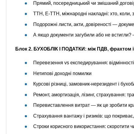
Прямий, посередницький чи змішаний догові
ТТН, Е-ТТН, міжнародні накладні: хто, коли, 
Подорожні листи, акти, довіреності — докуме
А якщо документи загубили або не встигли? — 
Блок 2. БУХОБЛІК І ПОДАТКИ: між ПДВ, фрахтом 
Перевезення vs експедирування: відмінності 
Нетипові доходні помилки
Курсові різниці, замовник-нерезидент і бухобл
Ремонт, амортизація, лізинг, страхування: тр
Перевиставлення витрат — як це зробити кр
Страхування вантажу і ризиків: що покрива
Строки корисного використання: скоротити 