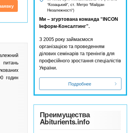
“Козацький”, ст. Метро “Майдан
заявку
Незалежності”)
Ми – згуртована команда “INCON
Інформ-Консалтинг”.
З 2005 року займаємося
організацією та проведенням
ділових семінарів та тренінгів для
алежний
професійного зростання спеціалістів
 питань
України.
укованих
00 годин
Подробнее
Преимущества
Abiturients.info