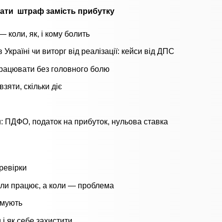
ати штраф замість прибутку
— коли, як, і кому болить
країні чи виторг від реалізації: кейси від ДПС
працювати без головного болю
взяти, скільки діє
и: ПДФО, податок на прибуток, нульова ставка
ревірки
оли працює, а коли — проблема
имують
 і як себе захистити