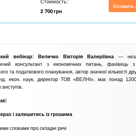
Стоимость:
Оставить 
2 700
грн
ький вебінар:
Величко
Вікторія Валеріївна
— нез
уючий консультант з економічних питань, фахівець з
ого та податкового планування, автор значної кількості др
анд. екон. наук, директор ТОВ «ВЕЛНІ», має понад 120
 виступів.
мі:
ерах і залишитись із грошима
ими словами про складні речі