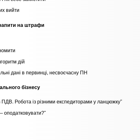
их вийти
трапити на штрафи
ономити
горитм дій
ильні дані в первинці, несвоєчасну ПН
еального бізнесу
з ПДВ. Робота із різними експедиторами у ланцюжку"
 — оподатковувати?"
"