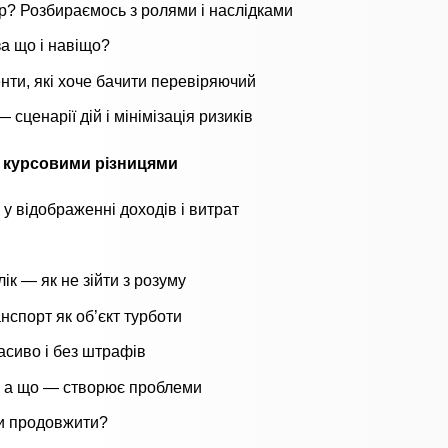
р? Розбираємось з ролями і наслідками
за що і навіщо?
нти, які хоче бачити перевіряючий
сценарії дій і мінімізація ризиків
і курсовими різницями
у відображенні доходів і витрат
ік — як не зійти з розуму
анспорт як об’єкт турботи
асиво і без штрафів
є, а що — створює проблеми
чи продовжити?