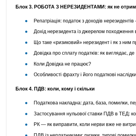
Блок 3. РОБОТА З НЕРЕЗИДЕНТАМИ: як не отрим
Репатріація: податок з доходів нерезидентів 
Дохід нерезидента із джерелом походження в У
Що таке «ризиковий» нерезидент і як з ним 
Довідка про сплату податків: як виглядає, де 
Коли Довідка не працює?
Особливості фрахту і його податкові наслідк
Блок 4. ПДВ: коли, кому і скільки
Податкова накладна: дата, база, помилки, пе
Застосування нульової ставки ПДВ в ТЕД: к
РК — як виправити, коли нерви вже не витр
ПДВ із неплатниками: ризики, типові помилки