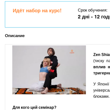
n
е
х
р
з
Идёт набор на курс!
Срок обучения:
t
ж
а
2 дні - 12 го
а
н
в
s
и
е
ю
Описание
д
.
е
н
i
Zen Shia
и
(тиску п
й
n
вплив н
тригерн
f
У Японі
універс
o
блоками.
Для кого цей семінар?