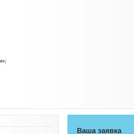
и»;
Ваша заявка