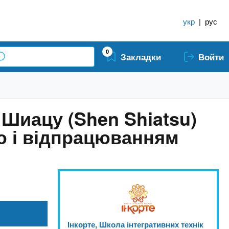
укр
|
рус
0
Закладки
Войти
Шиацу (Shen Shiatsu)
єю і відпрацюванням
Інкорте, Школа інтегративних технік