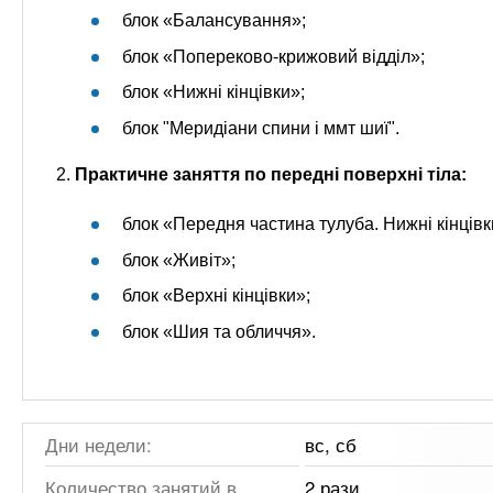
блок «Балансування»;
блок «Попереково-крижовий відділ»;
блок «Нижні кінцівки»;
блок "Меридіани спини і ммт шиї".
2.
Практичне заняття по передні поверхні тіла:
блок «Передня частина тулуба. Нижні кінцівк
блок «Живіт»;
блок «Верхні кінцівки»;
блок «Шия та обличчя».
Дни недели:
вс, сб
Количество занятий в
2 рази