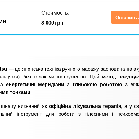
Стоимость:
Оставить 
дин
8 000
грн
tsu
— це японська техніка ручного масажу, заснована на ак
альцями), без голок чи інструментів. Цей метод
поєднує
а енергетичні меридіани з глибокою роботою з м’я
ими точками
.
ї шиацу визнаний як
офіційна лікувальна терапія
, а у с
альний інструмент для роботи з тілесними і психоемо