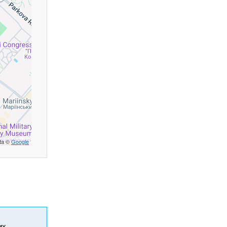
ta ©
Google
их