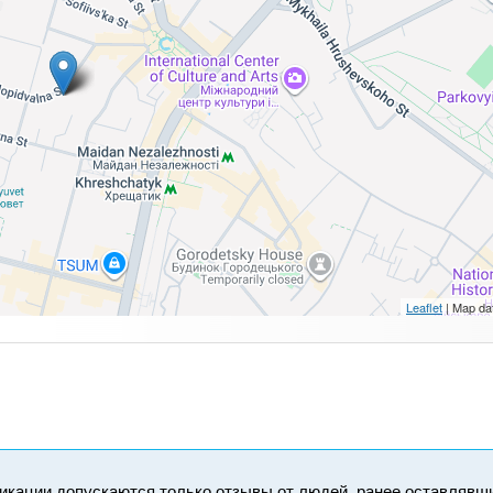
Leaflet
| Map da
икации допускаются только отзывы от людей, ранее оставлявш