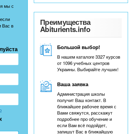
я мы с
 если
Преимущества
 Вас в
Abiturients.info
Большой выбор!
луйста
В нашем каталоге 3327 курсов
от 1096 учебных центров
Украины. Выбирайте лучших!
Ваша заявка
Администрация школы
получит Ваш контакт. В
ближайшее рабочее время с
р
Вами свяжутся, расскажут
к
подробнее про обучение и
если Вам всё подойдет,
запишут Вас в ближайшую