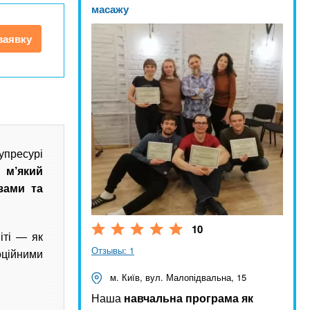
масажу
заявку
упресурі
 м’який
зами та
10
віті — як
Отзывы: 1
ційними
м. Київ, вул. Малопідвальна, 15
Наша
навчальна програма як