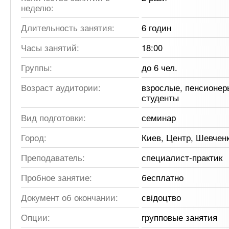
неделю:
Длительность занятия:
6 годин
Часы занятий:
18:00
Группы:
до 6 чел.
Возраст аудитории:
взрослые, пенсионер
студенты
Вид подготовки:
семинар
Город:
Киев, Центр, Шевчен
Преподаватель:
специалист-практик
Пробное занятие:
бесплатно
Документ об окончании:
свідоцтво
Опции:
групповые занятия