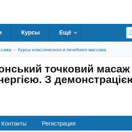
и
Курсы
Ещё
ссажа
Курсы классического и лечебного массажа
»
онський точковий масаж 
енергією. З демонстраці
Контакты
Регистрация