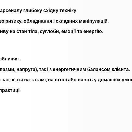
арсеналу глибоку східну техніку
.
ез ризику, обладнання і складних маніпуляцій
.
ву на стан тіла, суглоби, емоції та енергію
.
 обличчя
.
пазми, напруга)
, так і з
енергетичним балансом клієнта
.
 працювати
на татамі, на столі або навіть у домашніх умо
практиці
.