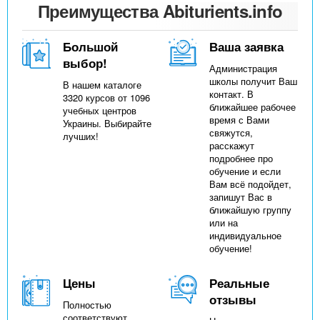
Преимущества Abiturients.info
Большой
Ваша заявка
выбор!
Администрация
школы получит Ваш
В нашем каталоге
контакт. В
3320 курсов от 1096
ближайшее рабочее
учебных центров
время с Вами
Украины. Выбирайте
свяжутся,
лучших!
расскажут
подробнее про
обучение и если
Вам всё подойдет,
запишут Вас в
ближайшую группу
или на
индивидуальное
обучение!
Цены
Реальные
отзывы
Полностью
соответствуют