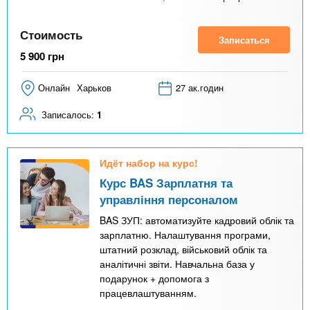
Стоимость
Записаться
5 900
грн
Онлайн
Харьков
27 ак.годин
Записалось:
1
Идёт набор на курс!
Курс BAS Зарплатня та
управління персоналом
BAS ЗУП: автоматизуйте кадровий облік та
зарплатню. Налаштування програми,
штатний розклад, військовий облік та
аналітичні звіти. Навчальна база у
подарунок + допомога з
працевлаштуванням.