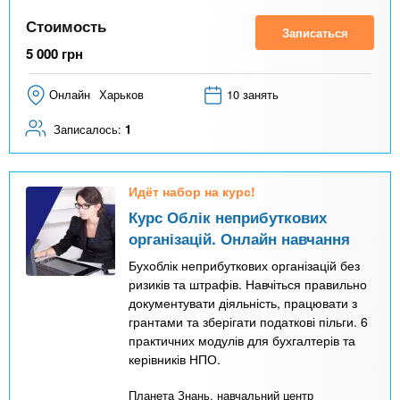
Стоимость
Записаться
5 000
грн
Онлайн
Харьков
10 занять
Записалось:
1
Идёт набор на курс!
Курс Облік неприбуткових
організацій. Онлайн навчання
Бухоблік неприбуткових організацій без
ризиків та штрафів. Навчіться правильно
документувати діяльність, працювати з
грантами та зберігати податкові пільги. 6
практичних модулів для бухгалтерів та
керівників НПО.
Планета Знань, навчальний центр