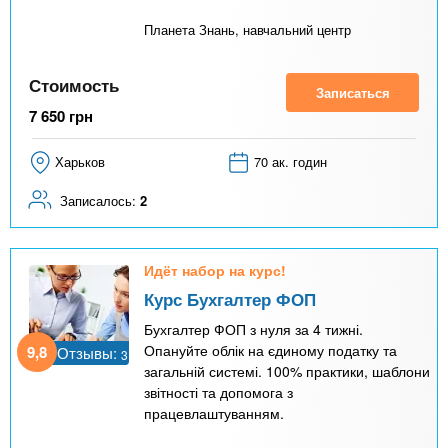
Планета Знань, навчальний центр
Стоимость
Записаться
7 650
грн
Харьков
70 ак. годин
Записалось:
2
Идёт набор на курс!
Курс Бухгалтер ФОП
Бухгалтер ФОП з нуля за 4 тижні.
Опануйте облік на єдиному податку та
9,8
Отзывы:
3
загальній системі. 100% практики, шаблони
звітності та допомога з
працевлаштуванням.