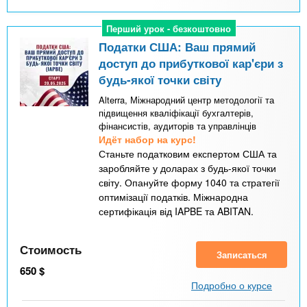
Перший урок - безкоштовно
Перший урок - безкоштовно
Податки США: Ваш прямий
доступ до прибуткової кар'єри з
будь-якої точки світу
Alterra, Міжнародний центр методології та
підвищення кваліфікації бухгалтерів,
фінансистів, аудиторів та управлінців
Идёт набор на курс!
Станьте податковим експертом США та
заробляйте у доларах з будь-якої точки
світу. Опануйте форму 1040 та стратегії
оптимізації податків. Міжнародна
сертифікація від IAPBE та ABITAN.
Стоимость
Записаться
650
$
Подробно о курсе