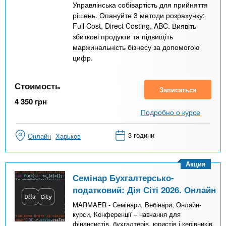
Управлінська собівартість для прийняття
рішень. Опануйте 3 методи розрахунку:
Full Cost, Direct Costing, ABC. Виявіть
збиткові продукти та підвищіть
маржинальність бізнесу за допомогою
цифр.
Стоимость
Записаться
4 350
грн
Подробно о курсе
3 години
Онлайн
Харьков
Акция
Семінар Бухгалтерсько-
податковий: Дія Сіті 2026. Онлайн
MARMAER - Семінари, Вебінари, Онлайн-
курси, Конференції – навчання для
фінансистів, бухгалтерів, юристів і керівників