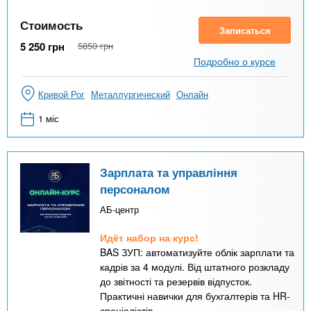
Стоимость
Записаться
5 250
грн
5850
грн
Подробно о курсе
Кривой Рог
Металлургический
Онлайн
1 міс
Зарплата та управління
персоналом
АБ-центр
Идёт набор на курс!
BAS ЗУП: автоматизуйте облік зарплати та
кадрів за 4 модулі. Від штатного розкладу
до звітності та резервів відпусток.
Практичні навички для бухгалтерів та HR-
спеціалістів.