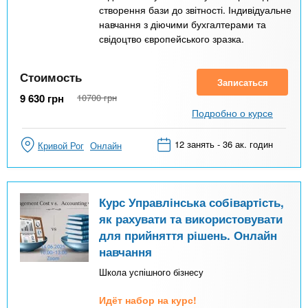
створення бази до звітності. Індивідуальне
навчання з діючими бухгалтерами та
свідоцтво європейського зразка.
Стоимость
Записаться
9 630
грн
10700
грн
Подробно о курсе
12 занять - 36 ак. годин
Кривой Рог
Онлайн
Курс Управлінська собівартість,
як рахувати та використовувати
для прийняття рішень. Онлайн
навчання
Школа успішного бізнесу
Идёт набор на курс!