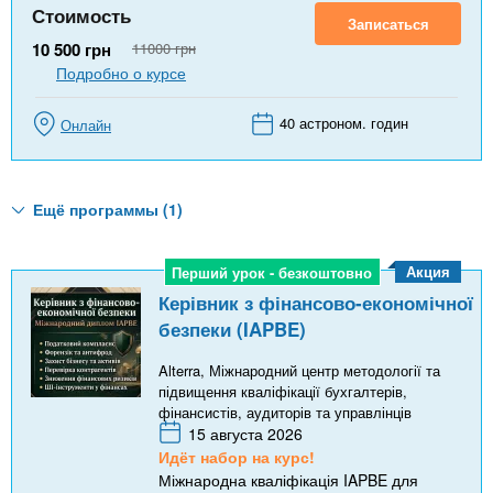
Стоимость
Записаться
10 500
грн
11000
грн
Подробно о курсе
40 астроном. годин
Онлайн
Ещё программы (1)
Акция
Перший урок - безкоштовно
Перший урок - безкоштовно
Керівник з фінансово-економічної
безпеки (IAPBE)
Alterra, Міжнародний центр методології та
підвищення кваліфікації бухгалтерів,
фінансистів, аудиторів та управлінців
15 августа 2026
Идёт набор на курс!
Міжнародна кваліфікація IAPBE для