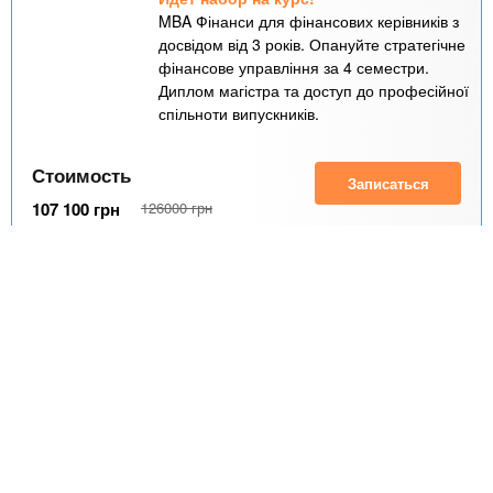
MBA Фінанси для фінансових керівників з
досвідом від 3 років. Опануйте стратегічне
фінансове управління за 4 семестри.
Диплом магістра та доступ до професійної
спільноти випускників.
Стоимость
Записаться
107 100
грн
126000
грн
В месяц:
16 800
грн
Подробно о курсе
24 місяця
Киев
Онлайн
Акция
Курси Бухгалтерський облік для
керівників підприємств та СПД
Анастасія, навчальний бізнес центр