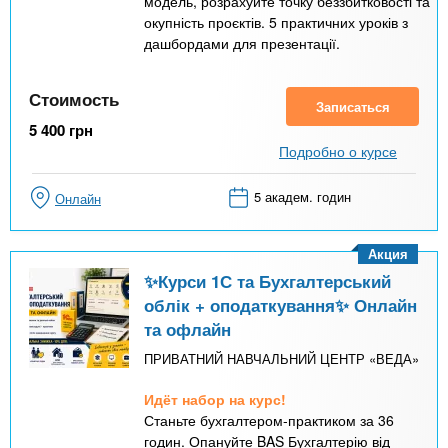
модель, розрахуйте точку беззбитковості та
окупність проєктів. 5 практичних уроків з
дашбордами для презентації.
Стоимость
Записаться
5 400
грн
Подробно о курсе
5 академ. годин
Онлайн
Акция
✨Курси 1С та Бухгалтерський
облік + оподаткування✨ Онлайн
та офлайн
ПРИВАТНИЙ НАВЧАЛЬНИЙ ЦЕНТР «ВЕДА»
Идёт набор на курс!
Станьте бухгалтером-практиком за 36
годин. Опануйте BAS Бухгалтерію від