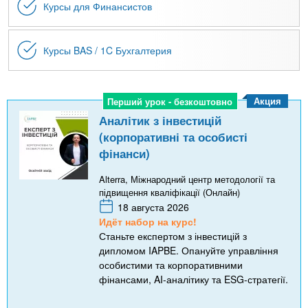
Курсы для Финансистов
Курсы BAS / 1C Бухгалтерия
Акция
Перший урок - безкоштовно
Перший урок - безкоштовно
Аналітик з інвестицій
(корпоративні та особисті
фінанси)
Alterra, Міжнародний центр методології та
підвищення кваліфікації (Онлайн)
18 августа 2026
Идёт набор на курс!
Станьте експертом з інвестицій з
дипломом IAPBE. Опануйте управління
особистими та корпоративними
фінансами, AI-аналітику та ESG-стратегії.