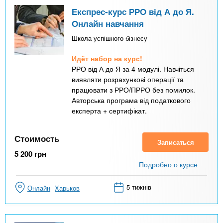
Експрес-курс РРО від А до Я.
Онлайн навчання
Школа успішного бізнесу
Идёт набор на курс!
РРО від А до Я за 4 модулі. Навчіться
виявляти розрахункові операції та
працювати з РРО/ПРРО без помилок.
Авторська програма від податкового
експерта + сертифікат.
Стоимость
Записаться
5 200
грн
Подробно о курсе
5 тижнів
Онлайн
Харьков