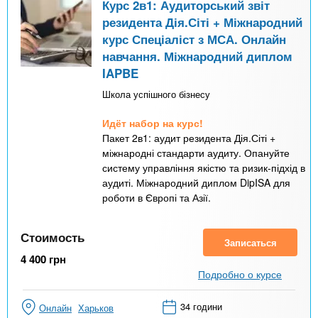
Курс 2в1: Аудиторський звіт
резидента Дія.Сіті + Міжнародний
курс Спеціаліст з МСА. Онлайн
навчання. Міжнародний диплом
IAPBE
Школа успішного бізнесу
Идёт набор на курс!
Пакет 2в1: аудит резидента Дія.Сіті +
міжнародні стандарти аудиту. Опануйте
систему управління якістю та ризик-підхід в
аудиті. Міжнародний диплом DipISA для
роботи в Європі та Азії.
Стоимость
Записаться
4 400
грн
Подробно о курсе
34 години
Онлайн
Харьков