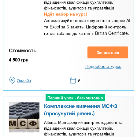
підвищення кваліфікації бухгалтерів,
фінансистів, аудиторів та управлінців
Идёт набор на курс!
Автоматизуйте податкову звітність через AI
та Excel за 6 занять. Цифровий контроль,
готові таблиці до квітня + British Certificate.
Стоимость
Записаться
4 500
грн
Подробно о курсе
9
Онлайн
Перший урок - безкоштовно
Перший урок - безкоштовно
Комплексне вивчення МСФЗ
(просунутий рівень)
Alterra, Міжнародний центр методології та
підвищення кваліфікації бухгалтерів,
фінансистів, аудиторів та управлінців