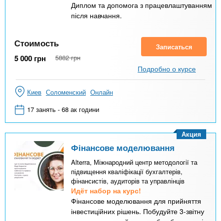
Диплом та допомога з працевлаштуванням
після навчання.
Стоимость
Записаться
5 000
грн
5882
грн
Подробно о курсе
Киев
Соломенский
Онлайн
17 занять - 68 ак години
Акция
Фінансове моделювання
Alterra, Міжнародний центр методології та
підвищення кваліфікації бухгалтерів,
фінансистів, аудиторів та управлінців
Идёт набор на курс!
Фінансове моделювання для прийняття
інвестиційних рішень. Побудуйте 3-звітну