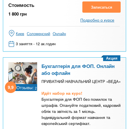
Стоимость
Записаться
1 800
грн
Подробно о курсе
Киев
Соломенский
Онлайн
3 заняття - 12 ак.годин
Акция
Бухгалтерія для ФОП. Онлайн
або офлайн
ПРИВАТНИЙ НАВЧАЛЬНИЙ ЦЕНТР «ВЕДА»
9,9
Отзывы:
2
Идёт набор на курс!
Бухгалтерія для ФОП без помилок та
штрафів. Опануйте податковий, кадровий
облік та звітність за 1 місяць.
Індивідуальний формат навчання та
європейський сертифікат.