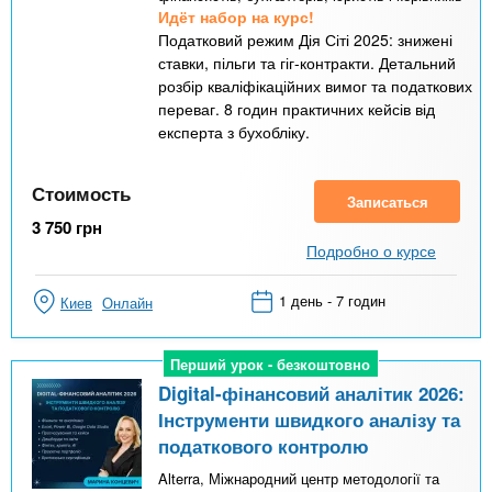
Идёт набор на курс!
Податковий режим Дія Сіті 2025: знижені
ставки, пільги та гіг-контракти. Детальний
розбір кваліфікаційних вимог та податкових
переваг. 8 годин практичних кейсів від
експерта з бухобліку.
Стоимость
Записаться
3 750
грн
Подробно о курсе
1 день - 7 годин
Киев
Онлайн
Перший урок - безкоштовно
Перший урок - безкоштовно
Digital-фінансовий аналітик 2026:
Інструменти швидкого аналізу та
податкового контролю
Alterra, Міжнародний центр методології та