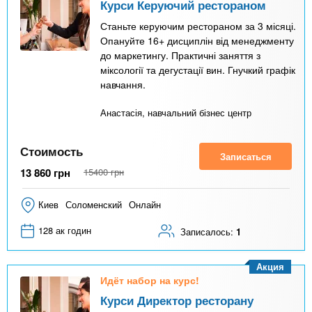
Курси Керуючий рестораном
Станьте керуючим рестораном за 3 місяці.
Опануйте 16+ дисциплін від менеджменту
до маркетингу. Практичні заняття з
міксології та дегустації вин. Гнучкий графік
навчання.
Анастасія, навчальний бізнес центр
Стоимость
Записаться
13 860
грн
15400
грн
Киев
Соломенский
Онлайн
128 ак годин
Записалось:
1
Акция
Идёт набор на курс!
Курси Директор ресторану