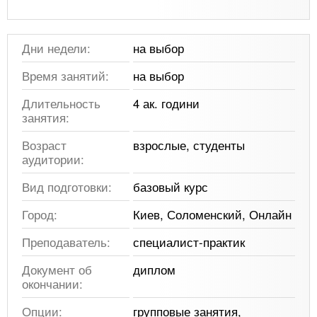
Дни недели:
на выбор
Время занятий:
на выбор
Длительность
4 ак. години
занятия:
Возраст
взрослые, студенты
аудитории:
Вид подготовки:
базовый курс
Город:
Киев, Соломенский, Онлайн
Преподаватель:
специалист-практик
Документ об
диплом
окончании:
Опции:
групповые занятия,