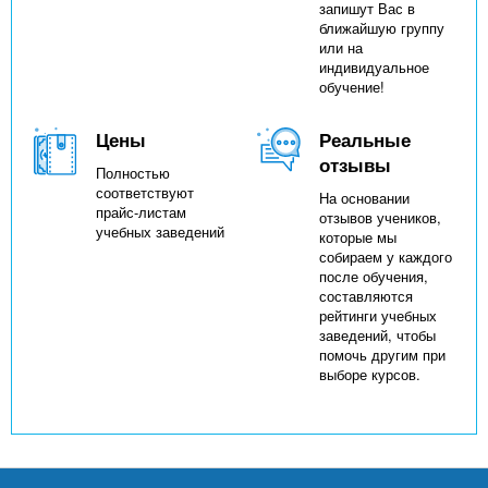
запишут Вас в
ближайшую группу
или на
индивидуальное
обучение!
Цены
Реальные
отзывы
Полностью
соответствуют
На основании
прайс-листам
отзывов учеников,
учебных заведений
которые мы
собираем у каждого
после обучения,
составляются
рейтинги учебных
заведений, чтобы
помочь другим при
выборе курсов.