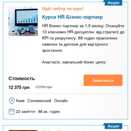
Акция
Идёт набор на курс!
Курси HR Бізнес-партнер
HR Бізнес-партнер за 1,5 місяці. Опануйте
10 ключових HR-дисциплін: від стратегії до
KPI та рекрутингу. 88 годин практичних
навичок та диплом для кар'єрного
зростання.
Анастасія, навчальний бізнес центр
Стоимость
Записаться
12 375
грн
13750
грн
Киев
Соломенский
Онлайн
22 заняття - 88 ак. годин
Акция