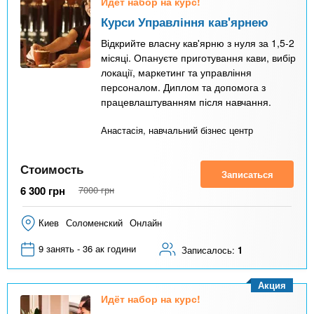
Идёт набор на курс!
Курси Управління кав'ярнею
Відкрийте власну кав'ярню з нуля за 1,5-2
місяці. Опануєте приготування кави, вибір
локації, маркетинг та управління
персоналом. Диплом та допомога з
працевлаштуванням після навчання.
Анастасія, навчальний бізнес центр
Стоимость
Записаться
6 300
грн
7000
грн
Киев
Соломенский
Онлайн
9 занять - 36 ак години
Записалось:
1
Акция
Идёт набор на курс!