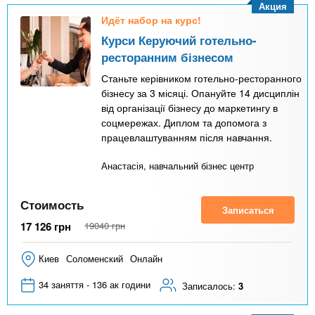
Акция
Идёт набор на курс!
Курси Керуючий готельно-
ресторанним бізнесом
Станьте керівником готельно-ресторанного
бізнесу за 3 місяці. Опануйте 14 дисциплін
від організації бізнесу до маркетингу в
соцмережах. Диплом та допомога з
працевлаштуванням після навчання.
Анастасія, навчальний бізнес центр
Стоимость
Записаться
17 126
грн
19040
грн
Киев
Соломенский
Онлайн
34 заняття - 136 ак години
Записалось:
3