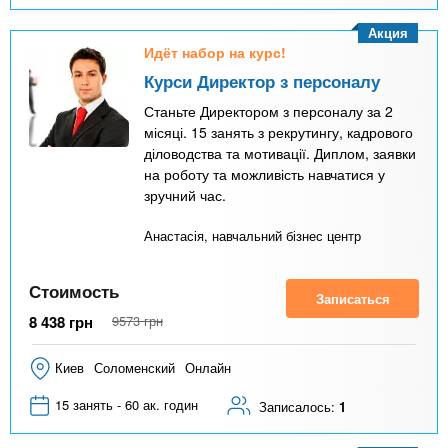
Акция
Идёт набор на курс!
Курси Директор з персоналу
Станьте Директором з персоналу за 2
місяці. 15 занять з рекрутингу, кадрового
діловодства та мотивації. Диплом, заявки
на роботу та можливість навчатися у
зручний час.
Анастасія, навчальний бізнес центр
Стоимость
Записаться
8 438
грн
9573
грн
Киев
Соломенский
Онлайн
15 занять - 60 ак. годин
Записалось:
1