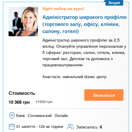
Акция
Идёт набор на курс!
Адміністратор широкого профілю
(торгового залу, офісу, клініки,
салону, готелі)
Адміністратор широкого профілю за 2,5
місяці. Опануйте управління персоналом у
5 сферах: ресторан, салон, готель, клініка,
торговий зал. Диплом та допомога з
працевлаштуванням.
Анастасія, навчальний бізнес центр
Стоимость
Записаться
10 368
грн
11520
грн
Киев
Соломенский
Онлайн
31 заняття - 124 ак години
Записалось:
6