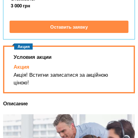
n
MBA
р
х
3 000
грн
ж
з
t
а
Онлайн курсы
н
а
Оставить заявку
и
в
s
ю
е
За рубежом
.
д
е
Условия акции
i
н
Акция
и
Акція! Встигни записатися за акційною
n
й
ціною!
f
Описание
o