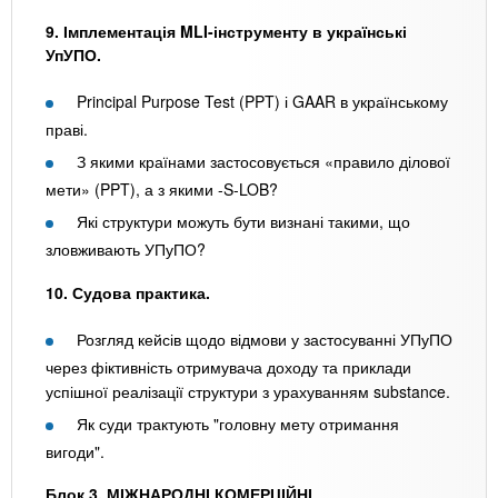
9. Імплементація MLI-інструменту в українські
УпУПО.
Principal Purpose Test (PPT) і GAAR в українському
праві.
З якими країнами застосовується «правило ділової
мети» (PPT), а з якими -S-LOB?
Які структури можуть бути визнані такими, що
зловживають УПуПО?
10. Судова практика.
Розгляд кейсів щодо відмови у застосуванні УПуПО
через фіктивність отримувача доходу та приклади
успішної реалізації структури з урахуванням substance.
Як суди трактують "головну мету отримання
вигоди".
Блок 3.
МІЖНАРОДНІ КОМЕРЦІЙНІ