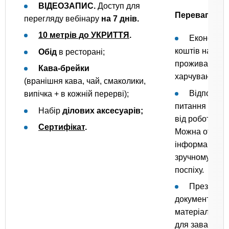
ВІДЕОЗАПИС.
Доступ для
Переваги веб
перегляду вебінару
на 7 днів.
10 метрів до УКРИТТЯ
.
Економія 
коштів на доро
Обід
в ресторані;
проживання,
Кава-брейки
харчування.
(вранішня кава, чай, смаколики,
Відповіді 
випічка + в кожній перерві);
питання без в
Набір
ділових аксесуарів;
від роботи.
Сертифікат
.
Можна отрим
інформацію в
зручному місц
поспіху.
Презентаці
документи та
матеріали дос
для завантаж