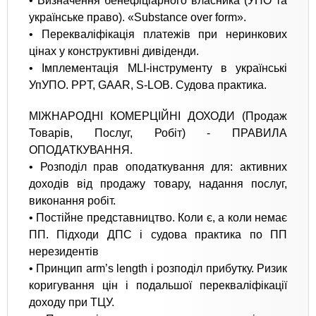
• Визначення бенефіціарного власника (УПО та
українське право). «Substance over form».
• Перекваліфікація платежів при неринкових
цінах у конструктивні дивіденди.
• Імплементація MLI-інструменту в українські
УпУПО. PPT, GAAR, S-LOB. Судова практика.
МІЖНАРОДНІ КОМЕРЦІЙНІ ДОХОДИ (Продаж
Товарів, Послуг, Робіт) - ПРАВИЛА
ОПОДАТКУВАННЯ.
• Розподіл прав оподаткування для: активних
доходів від продажу товару, надання послуг,
виконання робіт.
• Постійне представництво. Коли є, а коли немає
ПП. Підходи ДПС і судова практика по ПП
нерезидентів
• Принцип arm’s length і розподіл прибутку. Ризик
коригування цін і подальшої перекваліфікації
доходу при ТЦУ.