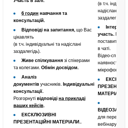
Участь в залі:
(в т.ч. індивід
надіслані
6 годин
навчання та
заздалегідь).
консультацій.
Інтеракт
Відповіді на запитання,
що Вас
участь.
Можли
цікавлять
поставити за
(в т.ч. індивідуальні та надіслані
в чаті.
заздалегідь).
Відео-спілкув
Живе спілкування
зі спікерами
наявності у В
та колегами.
Обмін досвідом.
мікрофона та 
Аналіз
ЕКСКЛЮЗ
документів
учасників.
Індивідуальні
ПРЕЗЕНТАЦІ
консультації.
МАТЕРІАЛИ.
Розгорнуті
відповіді
на прикладі
ваших кейсів
.
ВІДЕОЗАПИС
ЕКСКЛЮЗИВНІ
для перегляд
ПРЕЗЕНТАЦІЙНІ МАТЕРІАЛИ.
.
вебінару
на 7