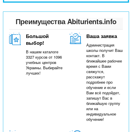
Преимущества Abiturients.info
Большой
Ваша заявка
выбор!
Администрация
школы получит Ваш
В нашем каталоге
контакт. В
3327 курсов от 1096
ближайшее рабочее
учебных центров
время с Вами
Украины. Выбирайте
свяжутся,
лучших!
расскажут
подробнее про
обучение и если
Вам всё подойдет,
запишут Вас в
ближайшую группу
или на
индивидуальное
обучение!