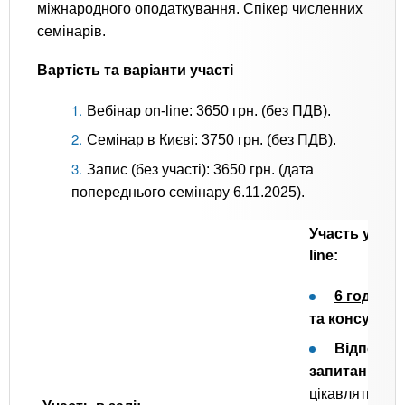
міжнародного оподаткування. Спікер численних
семінарів.
Вартість та варіанти участі
Вебінар on-line: 3650 грн. (без ПДВ).
Семінар в Києві: 3750 грн. (без ПДВ).
Запис (без участі): 3650 грн. (дата
попереднього семінару 6.11.2025).
Участь у вебі
line:
6 годин
н
та консульта
Відповіді
запитання,
щ
цікавлять