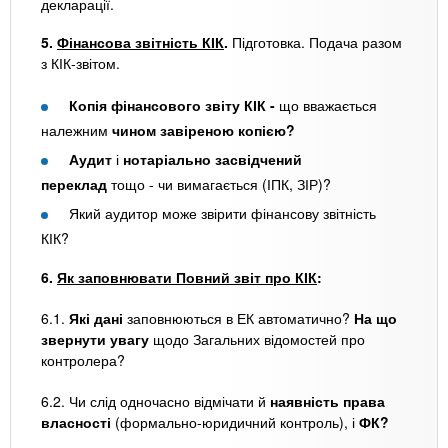
декларації.
5.
Фінансова звітність КІК
.
Підготовка. Подача разом
з КІК-звітом.
Копія фінансового звіту КІК -
що вважається
належним
чином завіреною копією?
Аудит
і
нотаріально засвідчений
переклад
тощо - чи вимагається (ІПК, ЗІР)?
Який аудитор може звірити фінансову звітність
КІК?
6.
Як заповнювати Повний звіт про КІК
:
6.1.
Які дані
заповнюються в ЕК автоматично?
На що
звернути увагу
щодо Загальних відомостей про
контролера?
6.2. Чи слід одночасно відмічати й
наявність права
власності
(формально-юридичний контроль), і
ФК?