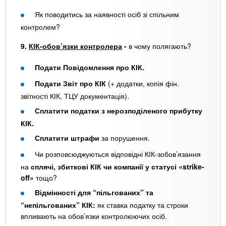
Як поводитись за наявності осіб зі спільним
контролем?
9.
КІК-обов’язки контролера
-
в чому полягають?
Подати Повідомлення про КІК.
Подати Звіт про КІК
(+ додатки, копія фін.
звітності КІК, ТЦУ документація).
Сплатити податки з нерозподіленого прибутку
КІК.
Сплатити штрафи
за порушення.
Чи розповсюджуються відповідні КІК-зобов’язання
на
сплячі, збиткові КІК чи компанії у статусі «strike-
off»
тощо?
Відмінності для “пільгованих” та
“непільгованих” КІК:
як ставка податку та строки
впливають на обов’язки контролюючих осіб.