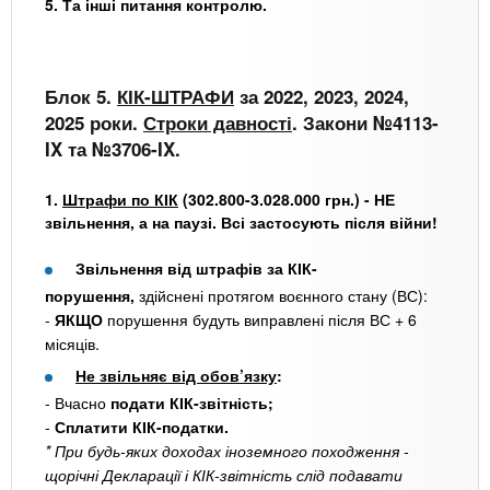
5. Та інші питання контролю.
Блок 5.
КІК-ШТРАФИ
за 2022, 2023, 2024,
2025 роки.
Строки давності
. Закони №4113-
IX та №3706-IX.
1.
Штрафи по КІК
(302.800-3.028.000 грн.) - НЕ
звільнення, а на паузі. Всі застосують після війни!
Звільнення від штрафів за КІК-
порушення,
здійснені протягом воєнного стану (ВС):
-
ЯКЩО
порушення будуть виправлені після ВС + 6
місяців.
Не звільняє від обов’язку
:
- Вчасно
подати КІК-звітність;
-
Сплатити КІК-податки.
* При будь-яких доходах іноземного походження -
щорічні Декларації і КІК-звітність слід подавати