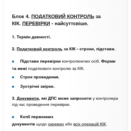
Блок 4.
ПОДАТКОВИЙ КОНТРОЛЬ
за
КІК.
ПЕРЕВІРКИ
- найсуттєвіше.
1. Термін давності.
2.
Податковий контроль
за КІК - строки, підстави.
Підстави перевірки
контролюючих осіб.
Форми
та межі
податкового контролю за КІК.
Строк проведення.
Зустрічні звірки.
3.
Документи
, які ДПС може запросити
у контролера
під час проведення перевірки.
Копії первинних
документів
щодо
окремих
або
всіх операцій КІК
.