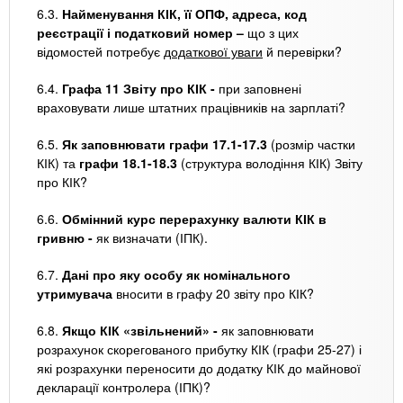
6.3.
Найменування КІК, її ОПФ, адреса, код
реєстрації і податковий номер –
що з цих
відомостей потребує
додаткової уваги
й перевірки?
6.4.
Графа 11 Звіту про КІК -
при заповнені
враховувати лише штатних працівників на зарплаті?
6.5.
Як заповнювати графи 17.1-17.3
(розмір частки
КІК) та
графи 18.1-18.3
(структура володіння КІК) Звіту
про КІК?
6.6.
Обмінний курс перерахунку валюти КІК в
гривню -
як визначати (ІПК).
6.7.
Дані про яку особу як номінального
утримувача
вносити в графу 20 звіту про КІК?
6.8.
Якщо КІК «звільнений» -
як заповнювати
розрахунок скорегованого прибутку КІК (графи 25-27) і
які розрахунки переносити до додатку КІК до майнової
декларації контролера (ІПК)?