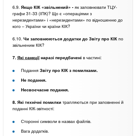
6.9.
Якщо КІК «звільнений» -
як заповнювати ТЦУ-
графи 31-33 (ІПК)? Що є «операціями з
нерезидентами» і «нерезидентами» по відношенню до
кого – України чи країни КІК?
6.10.
Чи заповнюються додатки до Звіту про КІК
по
звільненим КІК?
7.
Які санкції
наразі передбачені
в частині:
Подання
Звіту про КІК з помилками.
Не подання.
Несвоєчасне подання.
8. Які технічні помилки
трапляються при заповненні й
поданні КІК-звітності:
Сторонні символи в назвах файлів.
Вага додатків.