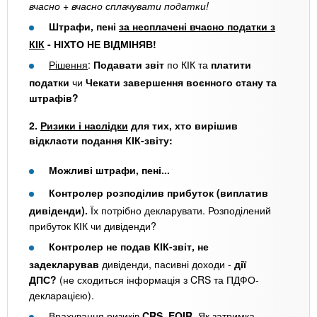
вчасно + вчасно сплачувати податки!
Штрафи, пені
за несплачені вчасно податки з
КІК
- НІХТО НЕ ВІДМІНЯВ!
Рішення
:
Подавати звіт
по КІК та
платити
податки
чи
Чекати завершення воєнного стану та
штрафів?
2.
Ризики і наслідки
для тих, хто вирішив
відкласти подання КІК-звіту:
Можливі штрафи, пені...
Контролер розподілив прибуток (виплатив
дивіденди).
Їх потрібно декларувати. Розподілений
прибуток КІК чи дивіденди?
Контролер не подав КІК-звіт, не
задекларував
дивіденди, пасивні доходи -
дії
ДПС?
(не сходиться інформація з CRS та ПДФО-
декларацією).
Врахування ризиків
CRS, EOIR.
Як затримка