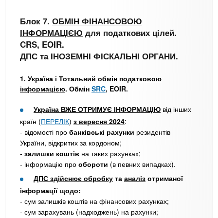
Блок 7.
ОБМІН ФІНАНСОВОЮ
ІНФОРМАЦІЄЮ
для податкових цілей.
CRS, EOIR.
ДПС та ІНОЗЕМНІ ФІСКАЛЬНІ ОРГАНИ.
1.
Україна
і
Тотальний обмін податковою
інформацією
. Обмін
SRC
, EOIR.
Україна ВЖЕ ОТРИМУЄ ІНФОРМАЦІЮ
від інших
країн (
ПЕРЕЛІК
)
з вересня 2024
:
- відомості про
банківські рахунки
резидентів
України, відкритих за кордоном;
-
залишки коштів
на таких рахунках;
- інформацію про
обороти
(в певних випадках).
ДПС здійснює обробку
та
аналіз
отриманої
інформації щодо:
- сум залишків коштів на фінансових рахунках;
- сум зарахувань (надходжень) на рахунки;