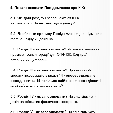
5.
Як заповнювати Повідомлення про КІК
:
5.1.
Які дані
розділу І заповнюються в ЕК
автоматично.
На що звернути увагу?
5.2. Як обирати
причину Повідомлення
для відмітки в
графі 5 - одну чи декілька.
5.3.
Розділ ІІ - як заповнювати?
Чи мають значення
правила транслітерації для ОПФ КІК. Код країн –
літерний чи цифровий.
5.4.
Розділ ІІІ - як заповнювати?
Про яких осіб
вносити інформацію в рядки
14 «опосередковане
володіння»
та
15 «спільне здійснення володіння»
і
чи обов’язково їх заповнювати?
5.5.
Розділ ІV - як заповнювати?
Чи слід відмічати
декілька обставин фактичного контролю.
5.6.
Розділ V - як заповнювати?
Чи слід відмічати