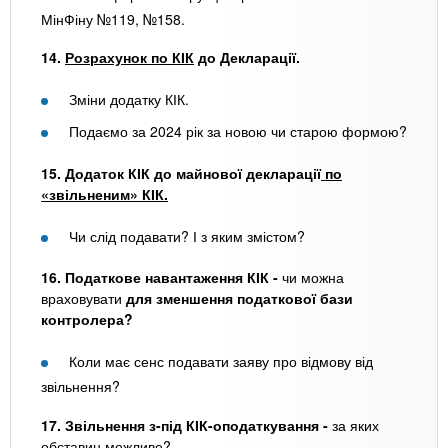
МінФіну №119, №158.
14.
Розрахунок по КІК
до Декларації.
Зміни додатку КІК.
Подаємо за 2024 рік за новою чи старою формою?
15. Додаток КІК до майнової декларації
по
«звільненим» КІК.
Чи слід подавати? І з яким змістом?
16. Податкове навантаження КІК -
чи можна
враховувати
для зменшення податкової бази
контролера?
Коли має сенс подавати заяву про відмову від
звільнення?
17. Звільнення з-під КІК-оподаткування -
за яких
обставин можливе?