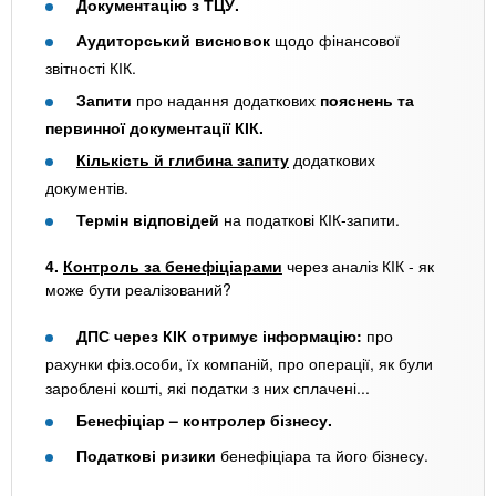
Документацію з ТЦУ.
Аудиторський висновок
щодо фінансової
звітності КІК.
Запити
про надання додаткових
пояснень та
первинної документації КІК.
Кількість й глибина запиту
додаткових
документів.
Термін відповідей
на податкові КІК-запити.
4.
Контроль за бенефіціарами
через аналіз КІК - як
може бути реалізований?
ДПС через КІК отримує інформацію:
про
рахунки фіз.особи, їх компаній, про операції, як були
зароблені кошті, які податки з них сплачені...
Бенефіціар – контролер бізнесу.
Податкові ризики
бенефіціара та його бізнесу.