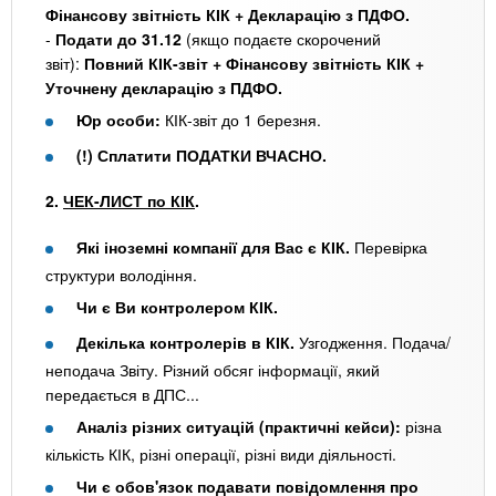
Фінансову звітність КІК + Декларацію з ПДФО.
-
Подати до 31.12
(якщо подаєте скорочений
звіт):
Повний КІК-звіт + Фінансову звітність КІК +
Уточнену декларацію з ПДФО.
Юр особи:
КІК-звіт до 1 березня.
(!) Сплатити ПОДАТКИ ВЧАСНО.
2.
ЧЕК-ЛИСТ по КІК
.
Які іноземні компанії для Вас є КІК.
Перевірка
структури володіння.
Чи є Ви контролером КІК.
Декілька контролерів в КІК.
Узгодження. Подача/
неподача Звіту. Різний обсяг інформації, який
передається в ДПС...
Аналіз різних ситуацій (практичні кейси):
різна
кількість КІК, різні операції, різні види діяльності.
Чи є обов'язок подавати повідомлення про