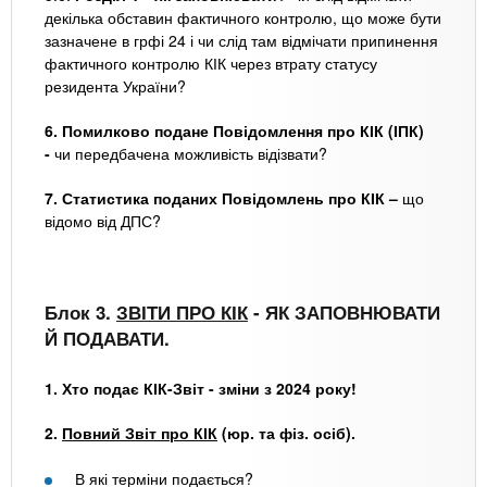
декілька обставин фактичного контролю, що може бути
зазначене в грфі 24 і чи слід там відмічати припинення
фактичного контролю КІК через втрату статусу
резидента України?
6. Помилково подане Повідомлення про КІК (ІПК)
-
чи передбачена можливість відізвати?
7. Статистика поданих Повідомлень про КІК –
що
відомо від ДПС?
Блок 3.
ЗВІТИ ПРО КІК
-
ЯК ЗАПОВНЮВАТИ
Й ПОДАВАТИ.
1. Хто подає КІК-Звіт - зміни з 2024 року!
2.
Повний Звіт про КІК
(юр. та фіз. осіб).
В які терміни подається?