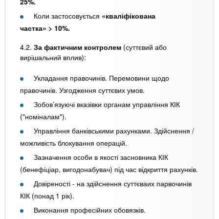
25%.
Коли застосовується
«кваліфікована
частка» > 10%.
4.2.
За фактичним контролем
(суттєвий або
вирішальний вплив):
Укладання правочинів. Перемовини щодо
правочинів. Узгодження суттєвих умов.
Зобов’язуючі вказівки органам управління КІК
("номіналам").
Управління банківськими рахунками. Здійснення /
можливість блокування операцій.
Зазначення особи в якості засновника КІК
(бенефіціар, вигодонабувач) під час відкриття рахунків.
Довіреності - на здійснення суттєваих парвочинів
КІК (понад 1 рік).
Виконання професійних обовязків.