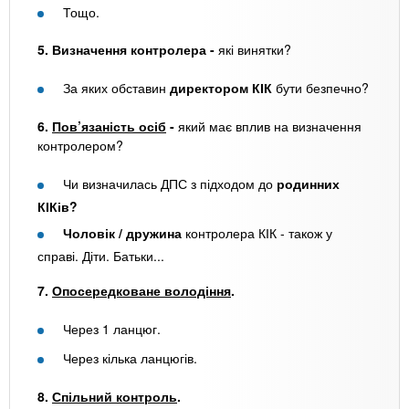
Тощо.
5. Визначення контролера -
які винятки?
За яких обставин
директором КІК
бути безпечно?
6.
Пов’язаність осіб
-
який має вплив на визначення
контролером?
Чи визначилась ДПС з підходом до
родинних
КІКів?
Чоловік / дружина
контролера КІК - також у
справі. Діти. Батьки...
7.
Опосередковане володіння
.
Через 1 ланцюг.
Через кілька ланцюгів.
8.
Спільний контроль
.