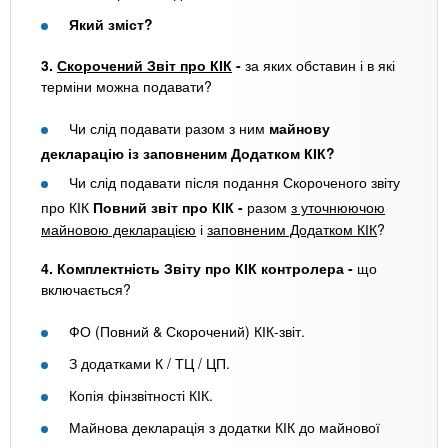
Який зміст?
3.
Скорочений Звіт про КІК
-
за яких обставин і в які
терміни можна подавати?
Чи слід подавати разом з ним
майнову
декларацію із заповненим Додатком КІК?
Чи слід подавати після подання Скороченого звіту
про КІК
Повний звіт про КІК -
разом
з уточнюючою
майновою декларацією
і
заповненим Додатком КІК
?
4. Комплектність Звіту про КІК контролера -
що
включається?
ФО (Повний & Скорочений) КІК-звіт.
З додатками К / ТЦ / ЦП.
Копія фінзвітності КІК.
Майнова декларація з додатки КІК до майнової