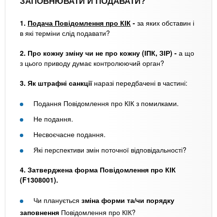
ЗАПОВНЮВАТИ Й ПОДАВАТИ?
1.
Подача Повідомлення про КІК
-
за яких обставин і
в які терміни слід подавати?
2. Про кожну зміну чи не про кожну (ІПК, ЗІР) -
а що
з цього приводу думає контролюючий орган?
3. Як штрафні санкції
наразі передбачені в частині:
Подання Повідомлення про КІК з помилками.
Не подання.
Несвоєчасне подання.
Які перспективи змін поточної відповідальності?
4. Затверджена форма Повідомлення про КІК
(F1308001).
Чи планується
зміна форми та/чи порядку
заповнення
Повідомлення про КІК?