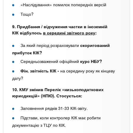
«Наслідування» помилок попередніх версій
Тощо?
9. Придбання / відчуження частки в іноземній
КІК відбулось
в середині звітного року
:
За який період розраховувати
скоригований
прибуток КІК?
Середньозважений офіційний
курс НБУ?
Фін. звітність КІК -
на середину року як кінцеву
дату?
10. КМУ змінив Перелік «низькоподаткових
юрисдикцій» (НПЮ). Стосується:
Заповнення рядків 31-33 КІК-звіту.
Підстави, коли контролер КІК має робити
документацію з ТЦУ по КІК.