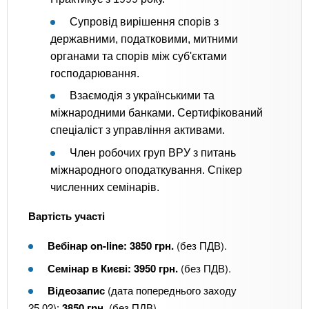
Супровід вирішення спорів з
державними, податковими, митними
органами та спорів між суб'єктами
господарювання.
Взаємодія з українськими та
міжнародними банками. Сертифікований
спеціаліст з управління активами.
Член робочих груп ВРУ з питань
міжнародного оподаткування. Спікер
численних семінарів.
Вартість участі
Вебінар on-line: 3850 грн.
(без ПДВ).
Семінар в Києві: 3950 грн.
(без ПДВ).
Відеозапис
(дата попереднього заходу
25.02):
3850 грн.
(без ПДВ).