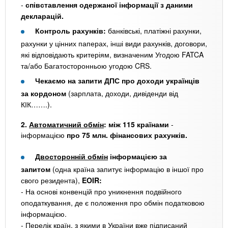
-
співставлення одержаної інформації
з даними
декларацій.
Контроль рахунків:
банківські, платіжні рахунки,
рахунки у цінних паперах, інші види рахунків, договори,
які відповідають критеріям, визначеним Угодою FATCA
та/або Багатосторонньою угодою CRS.
Чекаємо на запити ДПС про доходи українців
за кордоном
(зарплата, доходи, дивіденди від
КІК…….).
2.
Автоматичний обмін
: між 115 країнами
-
інформацією
про 75 млн. фінансових рахунків.
Двосторонній обмін
інформацією за
запитом
(одна країна запитує інформацію в іншої про
свого резидента),
EOIR:
- На основі конвенцій про уникнення подвійного
оподаткування, де є положення про обмін податковою
інформацією.
- Перелік країн, з якими в України вже підписаний