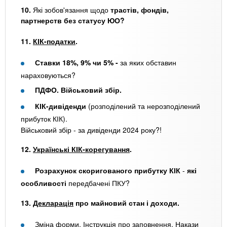
10.
Які зобов'язання щодо
трастів, фондів,
партнерств без статусу ЮО?
11.
КІК-податки
.
Ставки 18%, 9% чи 5% -
за яких обставин
нараховуються?
ПДФО. Військовий збір.
КІК-дивіденди
(розподілений та нерозподілений
прибуток КІК).
Військовий збір - за дивіденди 2024 року?!
12.
Українські КІК-корегування
.
Розрахунок скоригованого прибутку КІК
-
які
особливості
передбачені ПКУ?
13.
Декларація
про майновий стан і доходи.
Зміна форми. Інструкція про заповнення. Накази