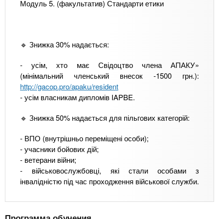
Модуль 5. (факультатив) Стандарти етики
🔹 Знижка 30% надається:
- усім, хто має Свідоцтво члена АПАКУ»
(мінімальний членський внесок -1500 грн.):
http://gacop.pro/apaku/resident
- усім власникам дипломів IAPBE.
🔹 Знижка 50% надається для пільгових категорій:
- ВПО (внутрішньо переміщені особи);
- учасники бойових дій;
- ветерани війни;
- військовослужбовці, які стали особами з
інвалідністю під час проходження військової служби.
Программа обучения