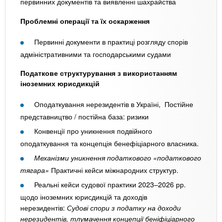
первинних документів та виявленні шахрайства
Проблемні операції та їх оскарження
Первинні документи в практиці розгляду спорів
адміністративними та господарськими судами
Податкове структурування з використанням
іноземних юрисдикцій
Оподаткування нерезидентів в Україні, Постійне
представництво / постійна база: ризики
Конвенції про уникнення подвійного
оподаткування та концепція бенефіціарного власника.
Механізми уникнення податкового «податкового
тягара»
Практичні кейси міжнародних структур.
Реальні кейси судової практики 2023–2026 рр.
щодо іноземних юрисдикцій та доходів
нерезидентів:
Судові спори з податку на доходи
нерезидентів, тлумачення концепції беніфіціарного