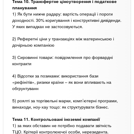
Тема 10. Трансфертне ціноутворення і податкове
планування
1) Як бути нижче радару: вартість операції і пороги
доходності. 30% коригування і конструктивні дивіденди.
У яких випадках не застосовуються.
2) Реферетні ціни у транзакціях між материнською і
дочірньою компанією
3) Сировинні товари: повідомлення про форвардні
контракти
4) Відсотки за позиками: використання бази
«рефінітів», ризики країни – як вони впливають на
обгрунтуванн
5) роялті за торгівельні марки, комп’ютерні програми,
винаходи, ноу-хау тощо: як структурувати бізнес.
Тема 11. Контрольовані іноземні компанії
1) за яких обставин не потрібно подавати звітність
ТЦО. Крітерії контролюючої особи, нерезидента.