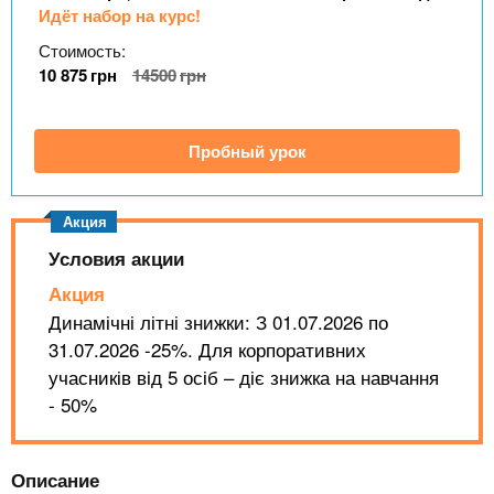
n
MBA
р
х
Идёт набор на курс!
ж
з
t
а
Стоимость:
Онлайн курсы
н
а
10 875
грн
14500
грн
и
в
s
ю
е
За рубежом
Пробный урок
.
д
е
i
н
Условия акции
и
n
й
Акция
Динамічні літні знижки: З 01.07.2026 по
31.07.2026 -25%. Для корпоративних
f
учасників від 5 осіб – діє знижка на навчання
- 50%
o
Описание