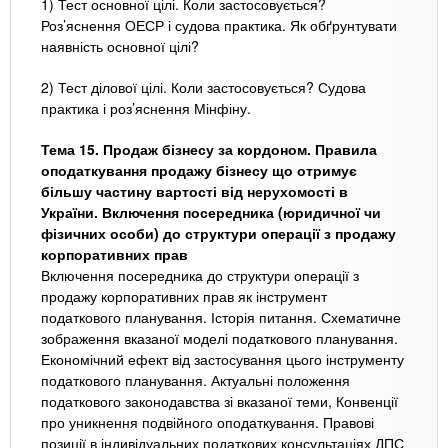
1) Тест основної цілі. Коли застосовується?
Роз’яснення ОЕСР і судова практика. Як обґрунтувати
наявність основної цілі?
2) Тест ділової цілі. Коли застосовується? Судова
практика і роз’яснення Мінфіну.
Тема 15. Продаж бізнесу за кордоном. Правила
оподаткування продажу бізнесу що отримує
більшу частину вартості від нерухомості в
України. Включення посередника (юридичної чи
фізичних особи) до структури операції з продажу
корпоративних прав
Включення посередника до структури операції з
продажу корпоративних прав як інструмент
податкового планування. Історія питання. Схематичне
зображення вказаної моделі податкового планування.
Економічний ефект від застосування цього інструменту
податкового планування. Актуальні положення
податкового законодавства зі вказаної теми, Конвенції
про уникнення подвійного оподаткування. Правові
позиції в індивідуальних податкових консультаціях ДПС