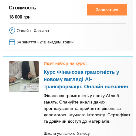
Стоимость
Записаться
18 000
грн
Онлайн
Харьков
64 заняття - 212 академ. годин
Идёт набор на курс!
Курс Фінансова грамотність у
новому вигляді АІ-
трансформації. Онлайн навчання
Фінансова грамотність у епоху AI за 5
занять. Опануйте аналіз даних,
прогнозування та прийняття рішень за
допомогою штучного інтелекту. Сертифікат
та довічний доступ до матеріалів.
Школа успішного бізнесу