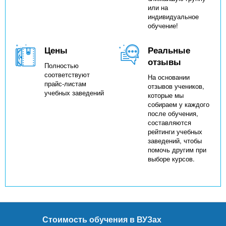
или на
индивидуальное
обучение!
Цены
Реальные
отзывы
Полностью
соответствуют
На основании
прайс-листам
отзывов учеников,
учебных заведений
которые мы
собираем у каждого
после обучения,
составляются
рейтинги учебных
заведений, чтобы
помочь другим при
выборе курсов.
Стоимость обучения в ВУЗах