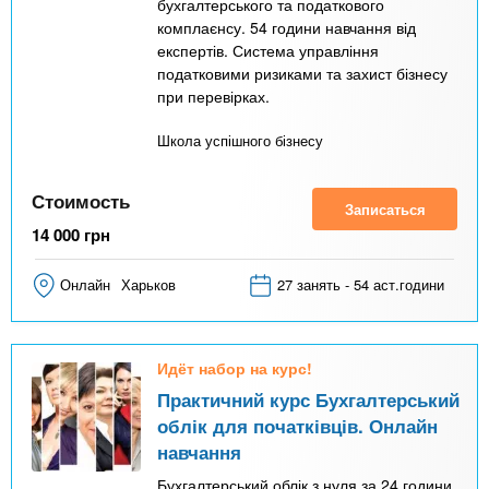
бухгалтерського та податкового
комплаєнсу. 54 години навчання від
експертів. Система управління
податковими ризиками та захист бізнесу
при перевірках.
Школа успішного бізнесу
Стоимость
Записаться
14 000
грн
Онлайн
Харьков
27 занять - 54 аст.години
Идёт набор на курс!
Практичний курс Бухгалтерський
облік для початківців. Онлайн
навчання
Бухгалтерський облік з нуля за 24 години.