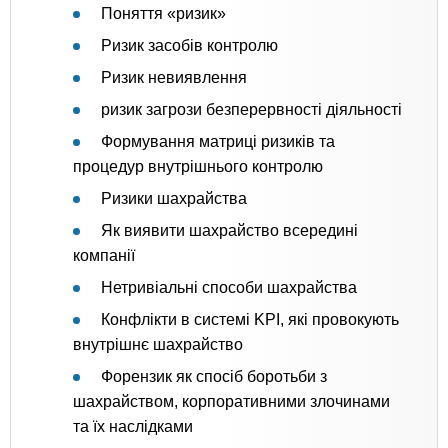
Поняття «ризик»
Ризик засобів контролю
Ризик невиявлення
ризик загрози безперервності діяльності
Формування матриці ризиків та
процедур внутрішнього контролю
Ризики шахрайства
Як виявити шахрайство всередині
компанії
Нетривіальні способи шахрайства
Конфлікти в системі KPI, які провокують
внутрішнє шахрайство
Форензик як спосіб боротьби з
шахрайством, корпоративними злочинами
та їх наслідками