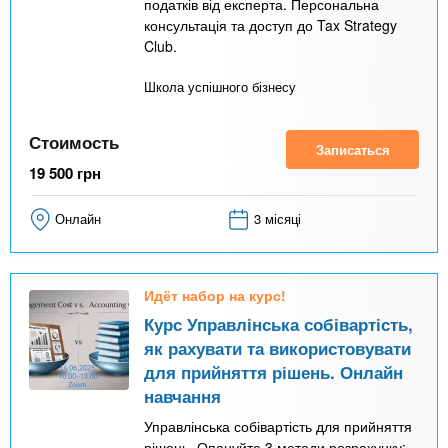
податків від експерта. Персональна
консультація та доступ до Tax Strategy
Club.
Школа успішного бізнесу
Стоимость
Записаться
19 500
грн
Онлайн
3 місяці
Идёт набор на курс!
Курс Управлінська собівартість,
як рахувати та використовувати
для прийняття рішень. Онлайн
навчання
Управлінська собівартість для прийняття
рішень. Опануйте 3 методи розрахунку: