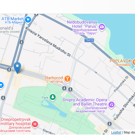
Leaflet
| Map da