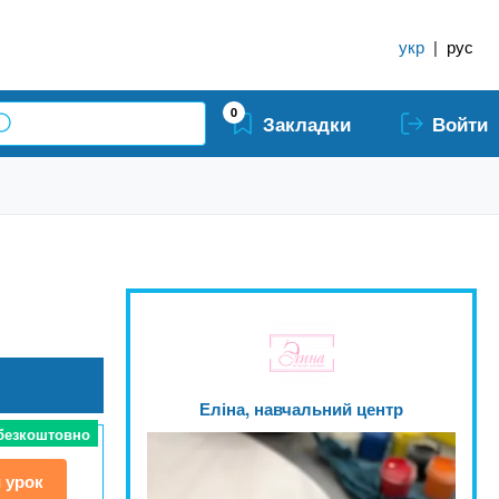
укр
|
рус
0
Закладки
Войти
Еліна, навчальний центр
 безкоштовно
 урок