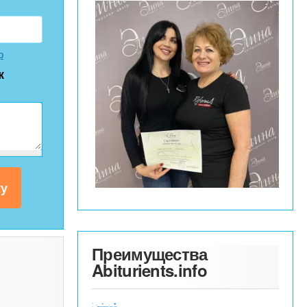
р
к
Преимущества
Abiturients.info