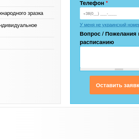
Телефон
*
іжнародного зразка
индивидуальное
У меня не украинский номе
Вопрос / Пожелания 
расписанию