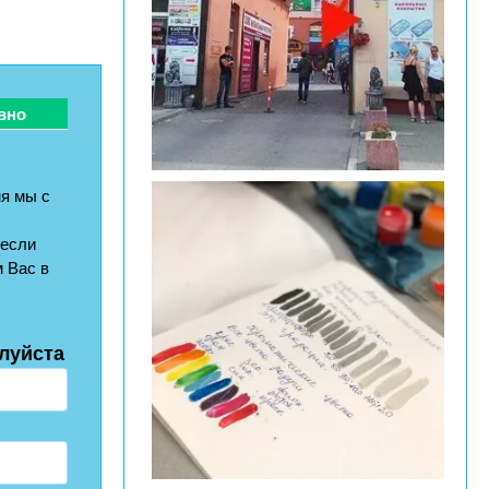
вно
я мы с
 если
 Вас в
луйста