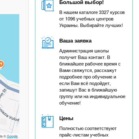
Большой выбор!
В нашем каталоге 3327 курсов
от 1096 учебных центров
Украины. Выбирайте лучших!
Ваша заявка
Администрация школы
получит Ваш контакт. В
ближайшее рабочее время с
Вами свяжутся, расскажут
подробнее про обучение и
если Вам всё подойдет,
запишут Вас в ближайшую
группу или на индивидуальное
обучение!
Цены
Полностью соответствуют
прайс-листам учебных
ta ©
Google