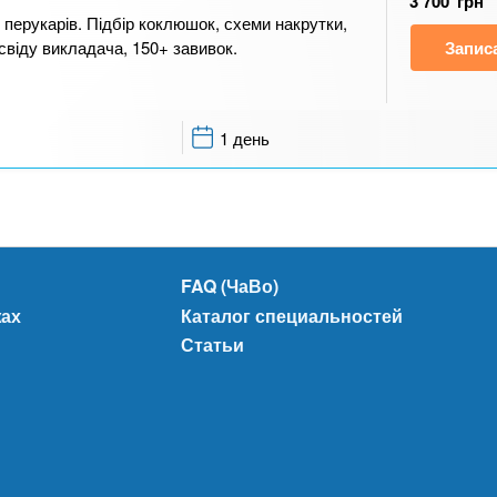
3 700
грн
 перукарів. Підбір коклюшок, схеми накрутки,
освіду викладача, 150+ завивок.
Запис
1 день
FAQ (ЧаВо)
жах
Каталог специальностей
Статьи