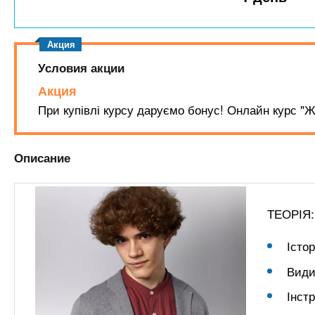
n
е
х
р
з
t
ж
а
а
н
в
Условия акции
s
и
е
Акция
ю
д
.
При купівлі курсу даруємо бонус! Онлайн курс "Ж
е
н
i
Описание
и
й
n
ТЕОРІЯ:
f
Істор
o
Види
Інст