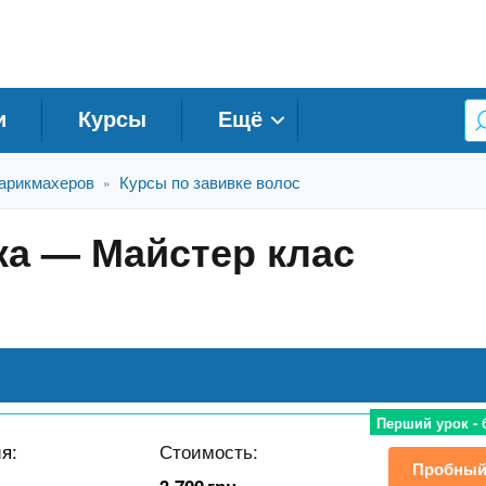
и
Курсы
Ещё
арикмахеров
Курсы по завивке волос
»
ка — Майстер клас
Перший урок -
ия:
Стоимость:
Пробный