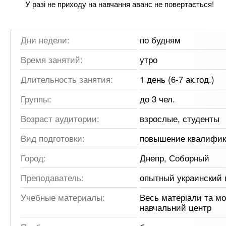
У разі не приходу на навчання аванс не повертається!
Дни недели:
по будням
Время занятий:
утро
Длительность занятия:
1 день (6-7 ак.год.)
Группы:
до 3 чел.
Возраст аудитории:
взрослые, студенты
Вид подготовки:
повышение квалифи
Город:
Днепр, Соборный
Преподаватель:
опытный украинский 
Учебные материалы:
Весь матеріали та м
навчальний центр