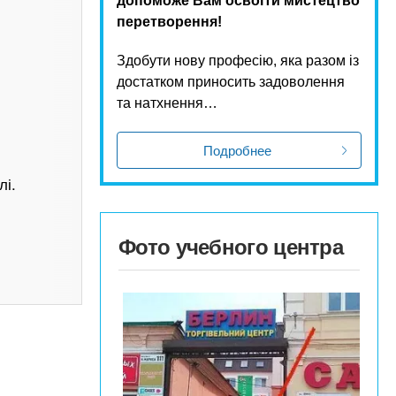
допоможе Вам освоїти мистецтво
перетворення!
Здобути нову професію, яка разом із
достатком приносить задоволення
та натхнення…
Подробнее
лі.
Фото учебного центра