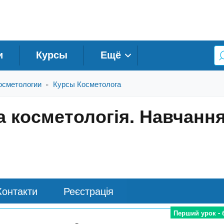
и
Курсы
Ещё
осметологии
Курсы Косметолога
»
а косметологія. Навчанн
Контакти
Реєстрація
Перший урок -