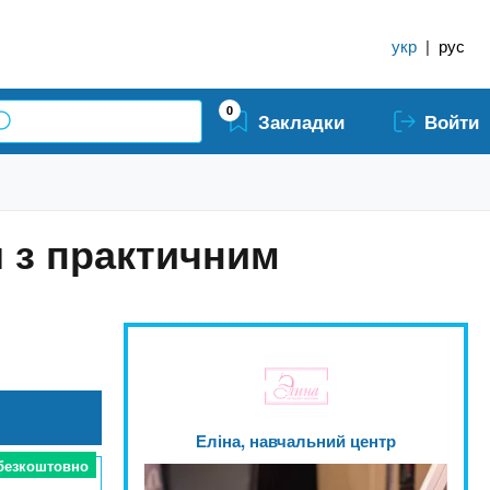
укр
|
рус
0
Закладки
Войти
я з практичним
Еліна, навчальний центр
 безкоштовно