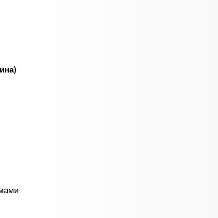
ина)
емами