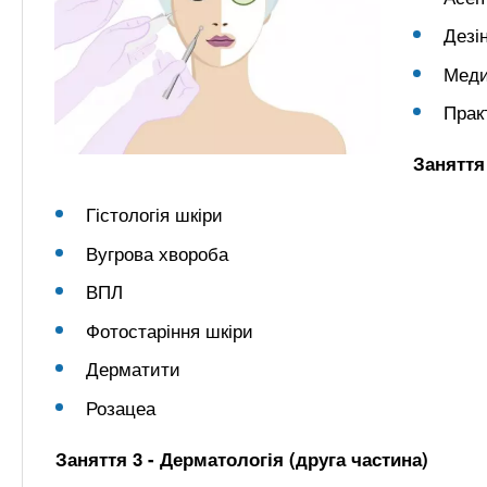
Дезі
Меди
Прак
Заняття
Гістологія шкіри
Вугрова хвороба
ВПЛ
Фотостаріння шкіри
Дерматити
Розацеа
Заняття 3 - Дерматологія (друга частина)