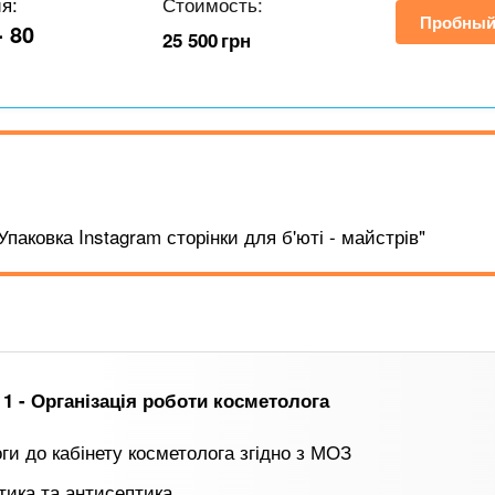
ия:
Стоимость:
Пробный
- 80
25 500
грн
паковка Instagram сторінки для б'юті - майстрів"
 1 - Організація роботи косметолога
ги до кабінету косметолога згідно з МОЗ
тика та антисептика