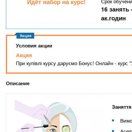
n
Идёт набор на курс!
Срок обучен
е
х
р
16 занять 
з
t
ж
ак.годин
а
а
н
в
s
и
е
ю
д
.
Условия акции
е
Акция
н
i
При купівлі курсу даруємо Бонус! Онлайн - курс "У
и
й
n
Описание
f
Заняття
o
Вимо
Асеп