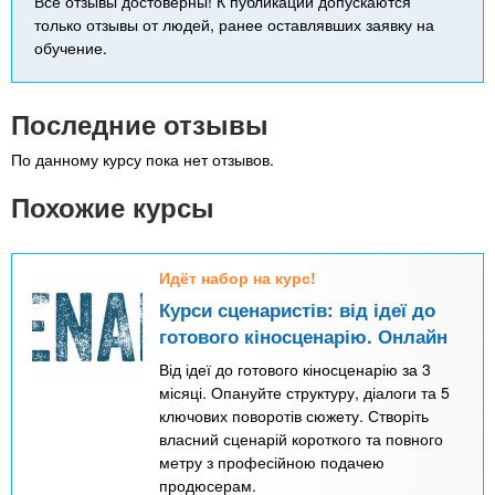
Все отзывы достоверны! К публикации допускаются
только отзывы от людей, ранее оставлявших заявку на
обучение.
Последние отзывы
По данному курсу пока нет отзывов.
Похожие курсы
Идёт набор на курс!
Курси сценаристів: від ідеї до
готового кіносценарію. Онлайн
Від ідеї до готового кіносценарію за 3
місяці. Опануйте структуру, діалоги та 5
ключових поворотів сюжету. Створіть
власний сценарій короткого та повного
метру з професійною подачею
продюсерам.