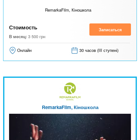
RemarkaFilm, Кіношкола
Стоимость
Записаться
В месяц:
3 500
грн
Онлайн
30 часов (ІІІ ступені)
RemarkaFilm, Кіношкола