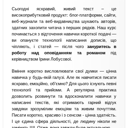
Сьогодні яскравий, живий текст – це
високоприбутковий продукт: блог-платформи, сайти,
веб-журнали та веб-видавництва шукають авторів,
здатних захопити читача з перших рядків. Наш курс
починається з відточення навички короткої подачі —
ви опануєте технології написання дописів, що
чіпляють, і статей — після чого
зануритесь в
роботу над оповіданням та романом
під
керівництвом Ірини Лобусової.
Вміння коротко висловлювати свої думки — цінна
навичка у будь-якій галузі. Але як навчитися писати
яскраво, емоційно, об'ємно? Для цього існують певні
технології та прийоми. А регулярна практика
дозволить розвинути та вдосконалити навички у
написанні текстів, які отримають гарний відгук
завдяки зрозумілим емоціям та живим почуттям.
Писати коротко, красиво і з сенсом - цінна здатність.
І це єдина сфера діяльності, де людину ніколи не
замінить ШІ. Отже, вона завжди буде актуальною.