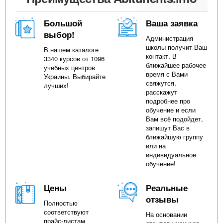
Большой
Ваша заявка
выбор!
Администрация
школы получит Ваш
В нашем каталоге
контакт. В
3340 курсов от 1096
ближайшее рабочее
учебных центров
время с Вами
Украины. Выбирайте
свяжутся,
лучших!
расскажут
подробнее про
обучение и если
Вам всё подойдет,
запишут Вас в
ближайшую группу
или на
индивидуальное
обучение!
Цены
Реальные
отзывы
Полностью
соответствуют
На основании
прайс-листам