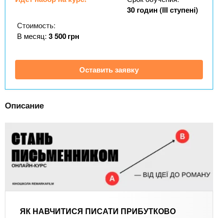
n
MBA
р
х
30 годин (ІІІ ступені)
ж
з
t
а
Стоимость:
Онлайн курсы
н
а
В месяц:
3 500
грн
и
в
s
ю
е
За рубежом
Оставить заявку
.
д
е
i
н
Описание
и
n
й
f
o
ЯК НАВЧИТИСЯ ПИСАТИ ПРИБУТКОВО