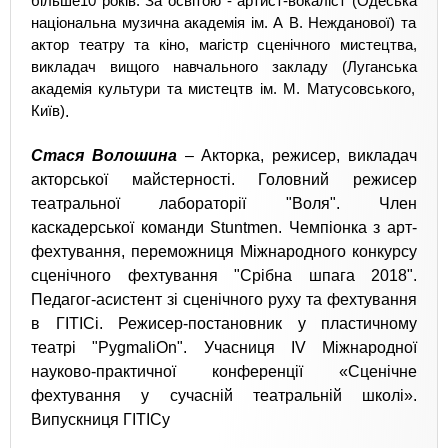
більше
10 років
. За освітою -
артист-вокаліст
(
Одеськ
а
національн
а
музичн
а
академі
я
ім. А В. Нежданової
) та
актор театру та кіно, магістр сценічного мистецтва,
викладач вищого навчального заклад
у (
Луганськ
а
академі
я
культури та мистецтв ім. М. Матусовського,
Київ)
.
Стася Волошина
–
Акторка, режисер, викладач
акторської майстерності. Головний режисер
театральної лабораторії "Воля". Член
каскадерської команди Stuntmen. Чемпіонка з арт-
фехтування, переможниця Міжнародного конкурсу
сценічного фехтування "Срібна шпага 2018".
Педагог-асистент зі сценічного руху та фехтування
в ГІТІСі. Режисер-постановник у пластичному
театрі "PygmaliOn". Учасниця IV Міжнародної
науково-практичної конференції «Сценічне
фехтування у сучасній театральній школі».
Випускниця ГІТІСу