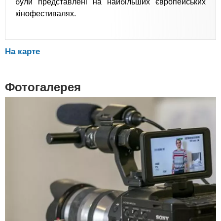
були представлені на найбільших європейських
кінофестивалях.
На карте
Фотогалерея