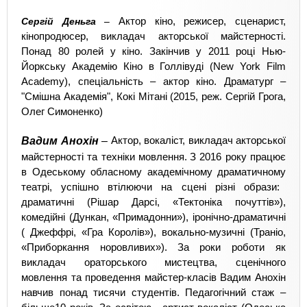
Сергій Деньга
–
Актор кіно, режисер, сценарист,
кінопродюсер
, викладач акторської майстерності.
Понад 80 ролей у кіно. Закінчив у 2011 році Нью-
Йоркську Академію Кіно в Голлівуді (New York Film
Academy), спеціальність – актор кіно. Драматург –
"Смішна Академія", Кокі Мітані (2015, реж. Сергій Грога,
Олег Симоненко)
Вадим Анохін
–
Актор, вокаліст, викладач акторської
майстерності та техніки мовлення.
З 2016 року
працює
в
Одесько
му
обласно
му
академічно
му
драматично
му
театр
і
, успішно втілюючи на сцені різні образи:
драматичні (Рішар Дарсі, «Тектоніка почуттів»),
комедійні (Дункан, «Примадонни»), іронічно-драматичні
( Джеффрі, «Гра Королів»), вокально-музичні (Траніо,
«Приборкання норовливих»).
За роки роботи як
викладач ораторського мистецтва, сценічного
мовлення та проведення майстер-класів Вадим Анохін
навчив понад тисячи
студентів
.
Педагогічний стаж –