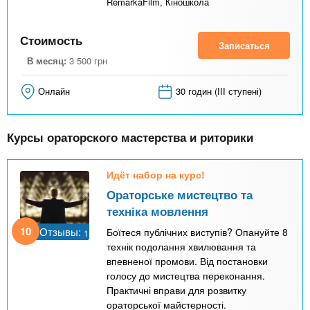
RemarkaFilm, Кіношкола
Стоимость
Записаться
В месяц:
3 500
грн
Онлайн
30 годин (ІІІ ступені)
Курсы ораторского мастерства и риторики
Идёт набор на курс!
Ораторське мистецтво та
техніка мовлення
10
Отзывы:
Боїтеся публічних виступів? Опануйте 8
1
технік подолання хвилювання та
впевненої промови. Від постановки
голосу до мистецтва переконання.
Практичні вправи для розвитку
ораторської майстерності.