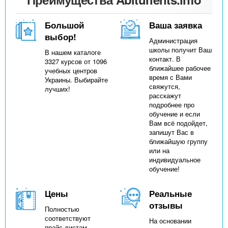
Большой
Ваша заявка
выбор!
Администрация
школы получит Ваш
В нашем каталоге
контакт. В
3327 курсов от 1096
ближайшее рабочее
учебных центров
время с Вами
Украины. Выбирайте
свяжутся,
лучших!
расскажут
подробнее про
обучение и если
Вам всё подойдет,
запишут Вас в
ближайшую группу
или на
индивидуальное
обучение!
Цены
Реальные
отзывы
Полностью
соответствуют
На основании
прайс-листам