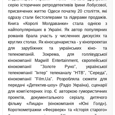
серію історичних ретродетективів Ірини Лобусової,
присвячених життю Одеси початку 20 століття, які
одразу стали бестселерами та лідерами продажів.
Книга «Королі Молдаванки» стала однією з
найпопулярніших в Україні. Як автор популярних
романів брала участь у численних дискусіях та
круглих столах. Як кіносценаристка - у кінопроектах
для зарубіжних та українських кіно- та
телекомпаній. Зокрема, для голлівудської
кінокомпанії Magwill Entertainment, європейської
кінокомпанії "Золоте Руно", української
телекомпанії "Інтер" телеканалу "НТВ", "Середа",
кінокомпанії "Film.Ua". Розробляла сюжети для
передачі «Детектив-шоу» (Радіо Україна), сценарії
для комп'ютерних ігор. Є авторкою гумористичних
проектів, документального серіалу, дитячого
фільму «Лицар» (кінокомпанія «Юні Голд»).
Короткометражки «Феєрверк» та «Історія старого»