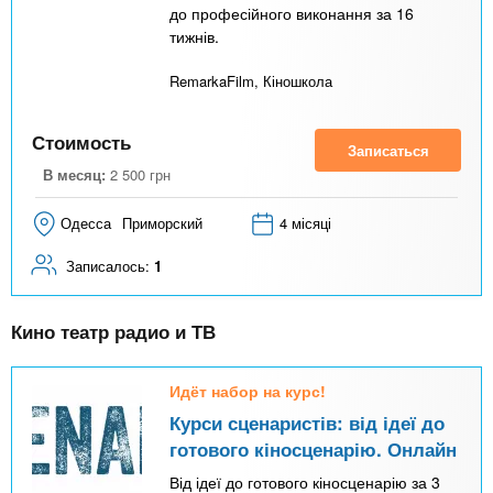
до професійного виконання за 16
тижнів.
RemarkaFilm, Кіношкола
Стоимость
Записаться
В месяц:
2 500
грн
Одесса
Приморский
4 місяці
Записалось:
1
Кино театр радио и ТВ
Идёт набор на курс!
Курси сценаристів: від ідеї до
готового кіносценарію. Онлайн
Від ідеї до готового кіносценарію за 3