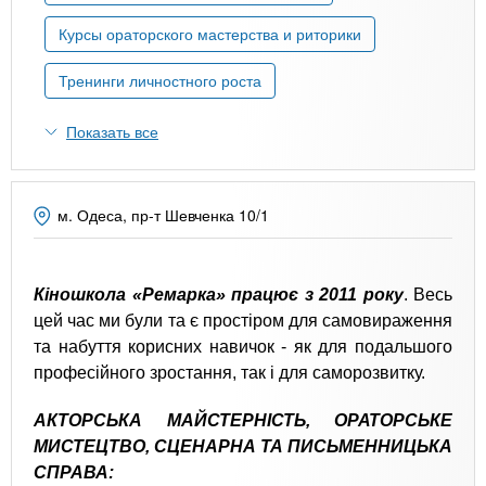
n
MBA
р
х
ж
Курсы ораторского мастерства и риторики
з
t
а
Онлайн курсы
н
а
Тренинги личностного роста
и
в
s
ю
Показать все
е
За рубежом
.
д
е
м. Одеса, пр-т Шевченка 10/1
i
н
и
n
й
Кіношкола «Ремарка» працює з 2011 року
. Весь
цей час ми були та є простіром для самовираження
f
та набуття корисних навичок - як для подальшого
професійного зростання, так і для саморозвитку.
o
АКТОРСЬКА МАЙСТЕРНІСТЬ, ОРАТОРСЬКЕ
МИСТЕЦТВО, СЦЕНАРНА ТА ПИСЬМЕННИЦЬКА
СПРАВА: