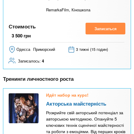
RemarkaFilm, Кіношкола
Стоимость
Записаться
3 500
грн
Одесса
Приморский
3 тижні (15 годин)
Записалось:
4
Тренинги личностного роста
Идёт набор на курс!
Акторська майстерність
Розкрийте свій акторський потенціал за
авторською методикою. Опануйте 5
ключових технік сценічної майстерності
та роботи з емоціями. Від перших кроків