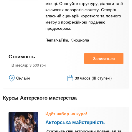
місяці. Опануйте структуру, діалоги та 5
ключових поворотів сюжету. Створіть
власний сценарій короткого та повного
метру з професійною подачею
продюсерам.
RemarkaFilm, Кіношкола
Стоимость
Записаться
В месяц:
3 500
грн
Онлайн
30 часов (ІІІ ступені)
Курсы Актерского мастерства
Идёт набор на курс!
Акторська майстерність
Розкрийте свій акторський потенціал за