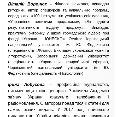
Віталій Воронюк
–
Філолог, психолог, викладач
риторики, автор спецкурсів та навчальних програм.,
серед яких: «100 інструментів успішного спілкування»,
«Управління великими продажами», «Як підняти
результативність відділу продажу». Викладає
практичну риторику у школі громадських лідерів при
фонді «Україна – ЮНЕСКО». Освіта: Чернівецький
національний університет ім. Ю. Федьковича
(спеціальність «Філолог. Викладач української мови та
літератури»), Запорізький державний університет
(спеціальність «Управління невиробничої сфери»),
Чернівецький національний університет ім. Ю.
Федьковича (спеціальність «Психологія»)
Ірина Лобусова
–
професійна журналістка,
письменниця і кіносценарист. Закінчила Академію
зв'язку України, факультет телебачення і
радіомовлення. Є автором понад тисячі статей для
самих різних видань. У 2017 році найбільше
видавництво України «Фоліо» почало друкувати