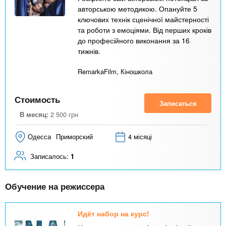
авторською методикою. Опануйте 5
ключових технік сценічної майстерності
та роботи з емоціями. Від перших кроків
до професійного виконання за 16
тижнів.
RemarkaFilm, Кіношкола
Стоимость
Записаться
В месяц:
2 500
грн
Одесса
Приморский
4 місяці
Записалось:
1
Обучение на режиссера
Идёт набор на курс!