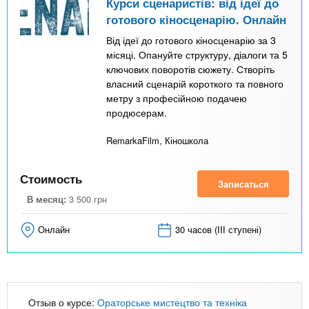
Курси сценаристів: від ідеї до
готового кіносценарію. Онлайн
Від ідеї до готового кіносценарію за 3
місяці. Опануйте структуру, діалоги та 5
ключових поворотів сюжету. Створіть
власний сценарій короткого та повного
метру з професійною подачею
продюсерам.
RemarkaFilm, Кіношкола
Стоимость
Записаться
В месяц:
3 500
грн
Онлайн
30 часов (ІІІ ступені)
Отзыв о курсе:
Ораторське мистецтво та техніка