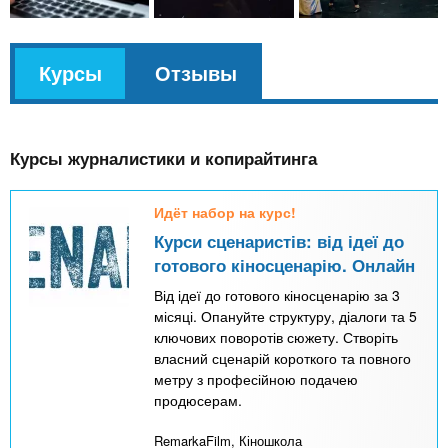
v
Курсы
(
Отзывы
k
а
l
к
Курсы журналистики и копирайтинга
т
и
Идёт набор на курс!
в
Курси сценаристів: від ідеї до
н
готового кіносценарію. Онлайн
а
Від ідеї до готового кіносценарію за 3
я
місяці. Опануйте структуру, діалоги та 5
ключових поворотів сюжету. Створіть
в
власний сценарій короткого та повного
к
метру з професійною подачею
л
продюсерам.
а
RemarkaFilm, Кіношкола