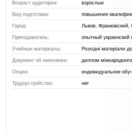
Возраст аудитории:
взрослые
Вид подготовки:
повышение квалифи
Город:
Львов, Франковский,
Преподаватель:
опытный украинский 
Учебные материалы:
Розхідні матеріали д
Документ об окончании:
диплом міжнародного
Опции:
индивидуальное обу
Трудоустройство:
нет