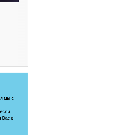
я мы с
 если
 Вас в