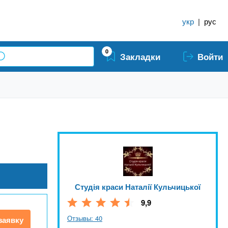
укр
|
рус
0
Закладки
Войти
Студія краси Наталії Кульчицької
9,9
Отзывы: 40
заявку