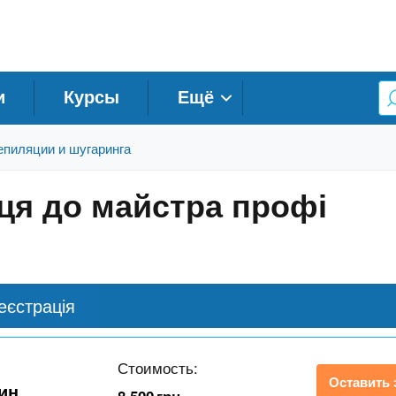
и
Курсы
Ещё
епиляции и шугаринга
вця до майстра профі
еєстрація
Стоимость:
Оставить 
дин