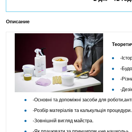
n
е
х
р
з
t
ж
а
а
Описание
н
в
s
и
е
ю
д
.
Теорети
е
-Істо
н
i
и
-Будо
й
n
-Різн
-Дезі
f
-Основні та допоміжні засоби для роботи,ант
o
-Розбір матеріалів та калькульція процедури.
-Зовнішній вигляд майстра.
-Як працювати за принципом «не нашкодь».