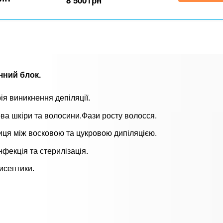
8 500
грн
чний блок.
рія виникнення депіляції.
ва шкіри та волосини.Фази росту волосся.
иця між восковою та цукровою дипіляцією.
нфекція та стерилізація.
исептики.