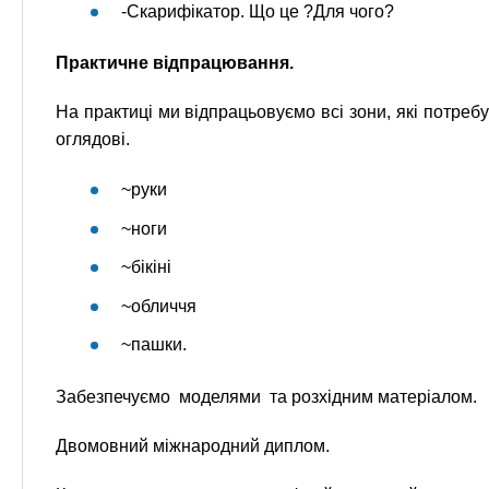
-Скарифікатор. Що це ?Для чого?
Практичне відпрацювання.
На практиці ми відпрацьовуємо всі зони, які потреб
оглядові.
~руки
~ноги
~бікіні
~обличчя
~пашки.
Забезпечуємо моделями та розхідним матеріалом.
Двомовний міжнародний диплом.