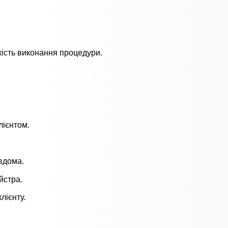
кість виконання процедури.
лієнтом.
,вдома.
йстра.
лієнту.