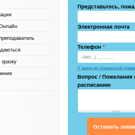
Представьтесь, пожа
кации
 Онлайн
Электронная почта
преподаватель
Телефон
*
одаються
 зразку
У меня не украинский номе
чение
Вопрос / Пожелания 
расписанию