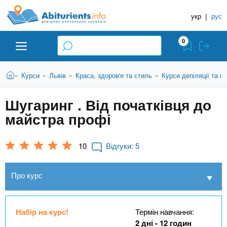
A
П
Д
е
укр
|
рус
о
b
р
в
е
0
й
і
i
т
д
и
В
Абітурієнту
Головна
Курси
Львів
Краса, здоров'я та стиль
Курси депіляції та ш
»
»
»
»
н
д
t
и
о
и
є
Шугаринг . Від початківця до
о
ЗВО (ВНЗ)
т
к
u
с
майстра профі
у
Н
н
т
о
а
Коледжі
r
в
10
Відгуки:
5
в
н
ч
i
о
Курси
Про курс
г
а
о
л
e
м
Приватні школи
ь
а
Набір на курс!
Термін навчання:
т
н
2 дні - 12 годин