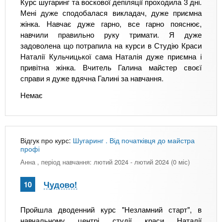
Курс шугаринг та воскової депіляції проходила 3 дні.
Мені дуже сподобалася викладач, дуже приємна
жінка. Навчає дуже гарно, все гарно пояснює,
навчили правильно руку тримати. Я дуже
задоволена що потрапила на курси в Студію Краси
Наталії Кульчицької сама Наталія дуже приємна і
привітна жінка. Вчитель Галина майстер своєї
справи я дуже вдячна Галині за навчання.
Немає
Відгук про курс:
Шугаринг . Від початківця до майстра
профі
Анна
, період навчання: лютий 2024 - лютий 2024 (0 міс)
Чудово!
10
Пройшла дводенний курс "Незламний старт", в
навчальному центрі студії краси Наталії