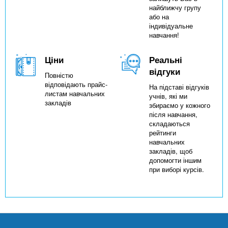
найближчу групу
або на
індивідуальне
навчання!
Ціни
Реальні
відгуки
Повністю
відповідають прайс-
На підставі відгуків
листам навчальних
учнів, які ми
закладів
збираємо у кожного
після навчання,
складаються
рейтинги
навчальних
закладів, щоб
допомогти іншим
при виборі курсів.