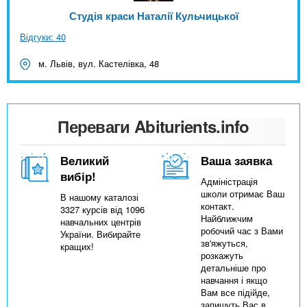
Студія краси Наталії Кульчицької
Відгуки: 40
м. Львів, вул. Кастелівка, 48
Переваги Abiturients.info
Великий
Ваша заявка
вибір!
Адміністрація
школи отримає Ваш
В нашому каталозі
контакт.
3327 курсів від 1096
Найближчим
навчальних центрів
робочий час з Вами
України. Вибирайте
зв'яжуться,
кращих!
розкажуть
детальніше про
навчання і якщо
Вам все підійде,
запишуть Вас в