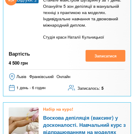
3
Опануйте 5 зон депіляції в мануальній
техніці з практикою на моделях.
Індивідуальне навчання та двомовний
міжнародний диплом.
Студія краси Наталії Кульчицької
Вартість
Записатися
4 500
грн
Львів
Франківський
Онлайн
1 день - 6 годин
Записалось:
5
Набір на курс!
Воскова депіляція (ваксинг) у
досконалості. Навчальний курс з
відпрацюванням на моделях