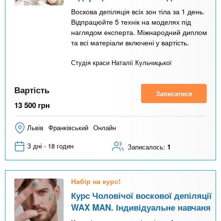
Воскова депіляція всіх зон тіла за 1 день.
Відпрацюйте 5 технік на моделях під
наглядом експерта. Міжнародний диплом
та всі матеріали включені у вартість.
Студія краси Наталії Кульчицької
Вартість
Записатися
13 500
грн
Львів
Франківський
Онлайн
З дні - 18 годин
Записалось:
1
Набір на курс!
Курс Чоловічої воскової депіляції
WAX MAN. Індивідуальне навчаня