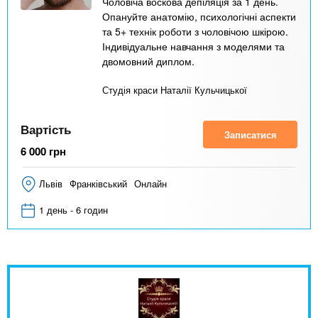
Чоловіча воскова депіляція за 1 день.
Опануйте анатомію, психологічні аспекти
та 5+ технік роботи з чоловічою шкірою.
Індивідуальне навчання з моделями та
двомовний диплом.
Студія краси Наталії Кульчицької
Вартість
Записатися
6 000
грн
Львів
Франківський
Онлайн
1 день - 6 годин