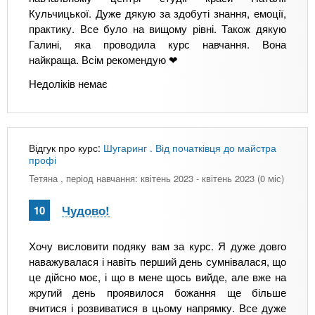
Кульчицької. Дуже дякую за здобуті знання, емоції,
практику. Все було на вищому рівні. Також дякую
Галині, яка проводила курс навчання. Вона
найкраща. Всім рекомендую ❤
Недоліків немає
Відгук про курс:
Шугаринг . Від початківця до майстра
профі
Тетяна
, період навчання: квітень 2023 - квітень 2023 (0 міс)
Чудово!
10
Хочу висловити подяку вам за курс. Я дуже довго
наважувалася і навіть перший день сумнівалася, що
це дійсно моє, і що в мене щось вийде, але вже на
жругий день проявилося божання ще більше
вчитися і розвиватися в цьому напрямку. Все дуже