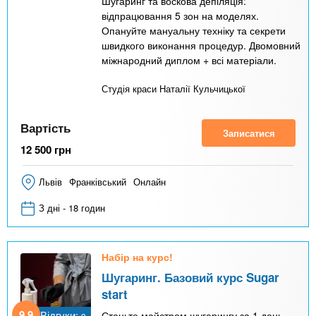
Шугаринг та воскова депіляція:
відпрацювання 5 зон на моделях.
Опануйте мануальну техніку та секрети
швидкого виконання процедур. Двомовний
міжнародний диплом + всі матеріали.
Студія краси Наталії Кульчицької
Вартість
Записатися
12 500
грн
Львів
Франківський
Онлайн
З дні - 18 годин
Набір на курс!
Шугаринг. Базовий курс Sugar
start
9,9
Відгуки:
Станьте майстром шугарингу за 1 день.