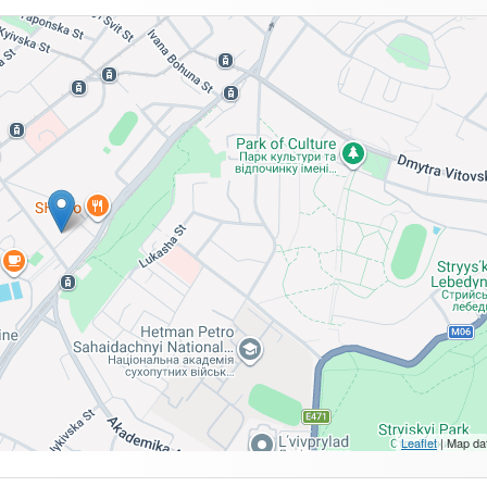
Leaflet
| Map da