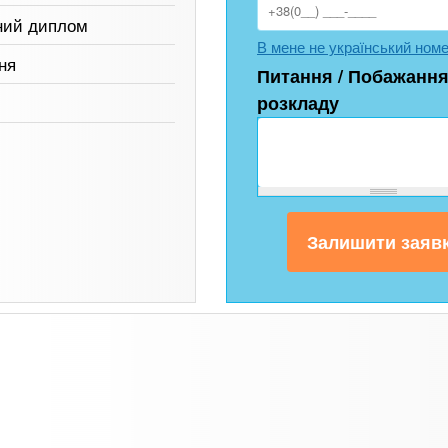
ний диплом
В мене не український ном
ня
Питання / Побажання
розкладу