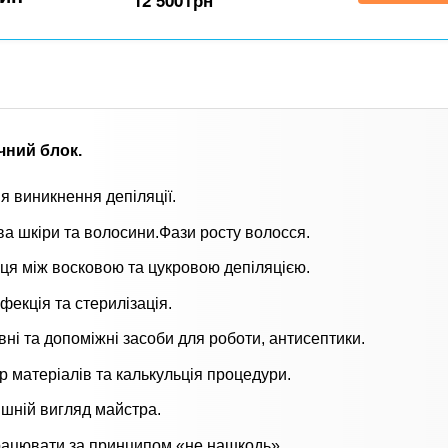
12 500
грн
чний блок.
ія виникнення депіляції.
ва шкіри та волосини.Фази росту волосся.
иця між восковою та цукровою депіляцією.
фекція та стерилізація.
ні та допоміжні засоби для роботи, антисептики.
р матеріалів та калькульція процедури.
ішній вигляд майстра.
рацювати за принципом «не нашкодь».