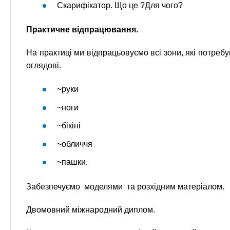
Скарифікатор. Що це ?Для чого?
Практичне відпрацювання.
На практиці ми відпрацьовуємо всі зони, які потребу
оглядові.
~руки
~ноги
~бікіні
~обличчя
~пашки.
Забезпечуємо моделями та розхідним матеріалом.
Двомовний міжнародний диплом.