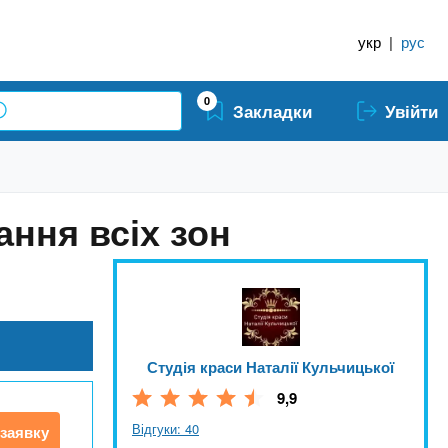
укр
|
рус
0
Закладки
Увійти
ання всіх зон
Студія краси Наталії Кульчицької
9,9
Відгуки: 40
заявку