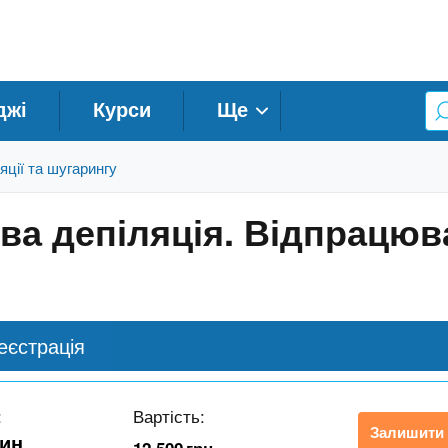
джі
Курси
Ще
яції та шугарингу
ва депіляція. Відпрацюв
еєстрація
:
Вартість:
Залишити 
дин