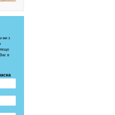
 ми з
о
 якщо
Вас в
ласка