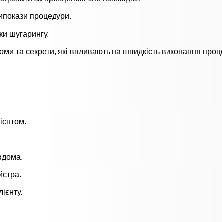
ипокази процедури.
ки шугарингу.
ми та секрети, які впливають на швидкість виконання проц
ієнтом.
 вдома.
йстра.
ієнту.